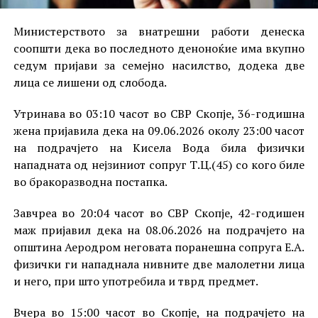
Министерството за внатрешни работи денеска
соопшти дека во последното деноноќие има вкупно
седум пријави за семејно насилство, додека две
лица се лишени од слобода.
Утринава во 03:10 часот во СВР Скопје, 36-годишна
жена пријавила дека на 09.06.2026 околу 23:00 часот
на подрачјето на Кисела Вода била физички
нападната од нејзиниот сопруг Т.Ц.(45) со кого биле
во бракоразводна постапка.
Завчреа во 20:04 часот во СВР Скопје, 42-годишен
маж пријавил дека на 08.06.2026 на подрачјето на
општина Аеродром неговата поранешна сопруга Е.А.
физички ги нападнала нивните две малолетни лица
и него, при што употребила и тврд предмет.
Вчера во 15:00 часот во Скопје, на подрачјето на