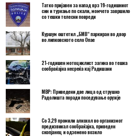
Татко пријавен за напад врз 19-годишниот
син и туркање по скали, момчето завршило
со тешки телесни повреди
Куршум оштетил „БМВ“ паркиран во двор
во липковското село Опае
21-годишен мотоциклист загина во тешка
сообраќајна несреќа кај Радишани
МВР: Приведени две лица од струшко
Радолишта поради поседување оружје
Со 3,29 промили алкохол во организмот
предизвикал сообраќајка, приведен
скопјанец и одземено возило