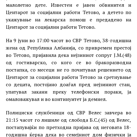
малолетно дете. Известен е јавен обвинител и
Центарот за социјални работи Тетово, а детето по
укажување на лекарска помош е предадено на
Центарот за социјални работи Тетово.
На 9 јуни во 17:00 часот во СВР Тетово, 38-годишна
жена од Република Албанија, со привремен престој
во Тетово, пријавила дека нејзиниот сопруг Ј.М.(48)
од гостиварско, со кого се во бракоразводна
постапка, со месеци не го почитувал решението од
Центарот за социјални работи Тетово за сретнување
со децата, постојано доаѓал пред нејзиниот стан,
упатувал закани преку телефонски пораки, ја
омаловажувал и во континуитет ја демнел.
Полициски службеници од СВР Велес завчера во
21:15 часот го лишиле од слобода Б.С.(45) од Велес,
постапувајќи по претходна пријава од неговата 18-
годишна ќерка дека во семејниот дом физички ја