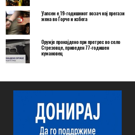
Уапсен е 19-годишниот возач кој прегази
жена во Ѓорче и избега
Оружје пронајдено при претрес во село
Стрезовце, приведен 77-годишен
кумановец