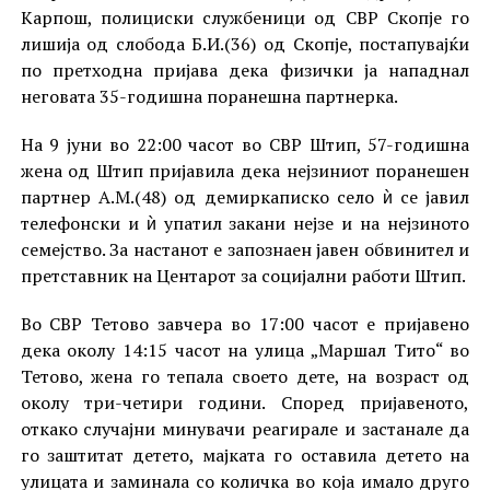
Карпош, полициски службеници од СВР Скопје го
лишија од слобода Б.И.(36) од Скопје, постапувајќи
по претходна пријава дека физички ја нападнал
неговата 35-годишна поранешна партнерка.
На 9 јуни во 22:00 часот во СВР Штип, 57-годишна
жена од Штип пријавила дека нејзиниот поранешен
партнер А.М.(48) од демиркаписко село ѝ се јавил
телефонски и ѝ упатил закани нејзе и на нејзиното
семејство. За настанот е запознаен јавен обвинител и
претставник на Центарот за социјални работи Штип.
Во СВР Тетово завчера во 17:00 часот е пријавено
дека околу 14:15 часот на улица „Маршал Тито“ во
Тетово, жена го тепала своето дете, на возраст од
околу три-четири години. Според пријавеното,
откако случајни минувачи реагирале и застанале да
го заштитат детето, мајката го оставила детето на
улицата и заминала со количка во која имало друго