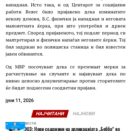
нападнал. Исто така, и од Центарот за социјални
работи Велес било пријавено дека изминатите
неколу денови, Б.С. физички ја нападнал и неговата
малолетната ќерка, при што употребил и дрвен
предмет. Според пријавеното, тој подолг период ги
малтретирал и физички напаѓал неговите ќерки. Тој
бил задржан во полициска станица и бил известен
јавен обвинител.
Од МВР посочуваат дека се преземаат мерки за
расчистување на случаите и најавуваат дека по
нивно целосно документирање против сторителите
ќе бидат поднесени соодветни пријави.
јуни 11, 2026
НАЈЧИТАНИ
НАЈНОВИ
ВЕСТИ
ИЈЗ: Нови содржини на апликацијата „Беббо“ во