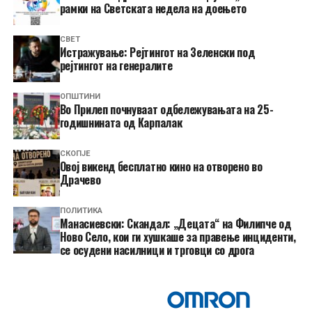
рамки на Светската недела на доењето
СВЕТ
Истражување: Рејтингот на Зеленски под
рејтингот на генералите
ОПШТИНИ
Во Прилеп почнуваат одбележувањата на 25-
годишнината од Карпалак
СКОПЈЕ
​Овој викенд бесплатно кино на отворено во
Драчево
ПОЛИТИКА
Манасиевски: Скандал: „Децата“ на Филипче од
Ново Село, кои ги хушкаше за правење инциденти,
се осудени насилници и трговци со дрога