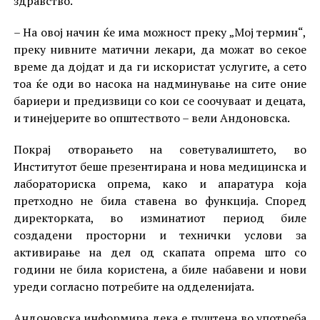
здравство.
– На овој начин ќе има можност преку „Мој термин“,
преку нивните матични лекари, да можат во секое
време да дојдат и да ги искористат услугите, а сето
тоа ќе оди во насока на надминување на сите оние
бариери и предизвици со кои се соочуваат и децата,
и тинејџерите во општеството – вели Андоновска.
Покрај отворањето на советувалиштето, во
Институтот беше презентирана и нова медицинска и
лабораториска опрема, како и апаратура која
претходно не била ставена во функција. Според
директорката, во изминатиот период биле
создадени просторни и технички услови за
активирање на дел од скапата опрема што со
години не била користена, а биле набавени и нови
уреди согласно потребите на одделенијата.
Андоновска информира дека е пуштена во употреба