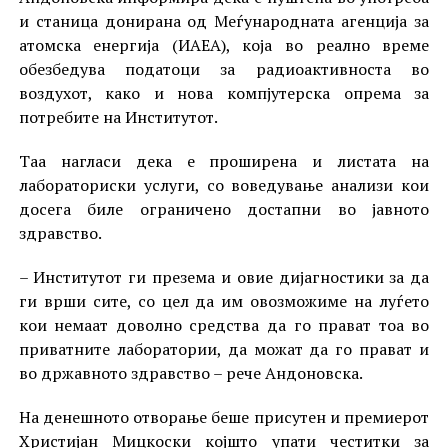
и станица донирана од Меѓународната агенција за
атомска енергија (ИАЕА), која во реално време
обезбедува податоци за радиоактивноста во
воздухот, како и нова компјутерска опрема за
потребите на Институтот.
Таа нагласи дека е проширена и листата на
лабораториски услуги, со воведување анализи кои
досега биле ограничено достапни во јавното
здравство.
– Институтот ги презема и овие дијагностики за да
ги врши сите, со цел да им овозможиме на луѓето
кои немаат доволно средства да го прават тоа во
приватните лаборатории, да можат да го прават и
во државното здравство – рече Андоновска.
На денешното отворање беше присутен и премиерот
Христијан Мицкоски којшто упати честитки за