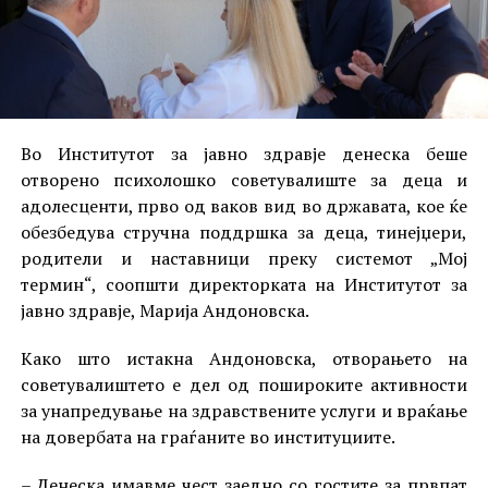
Во Институтот за јавно здравје денеска беше
отворено психолошко советувалиште за деца и
адолесценти, прво од ваков вид во државата, кое ќе
обезбедува стручна поддршка за деца, тинејџери,
родители и наставници преку системот „Мој
термин“, соопшти директорката на Институтот за
јавно здравје, Марија Андоновска.
Како што истакна Андоновска, отворањето на
советувалиштето е дел од пошироките активности
за унапредување на здравствените услуги и враќање
на довербата на граѓаните во институциите.
– Денеска имавме чест заедно со гостите за првпат