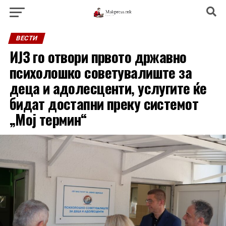
ВЕСТИ
ИЈЗ го отвори првото државно
психолошко советувалиште за
деца и адолесценти, услугите ќе
бидат достапни преку системот
„Мој термин“