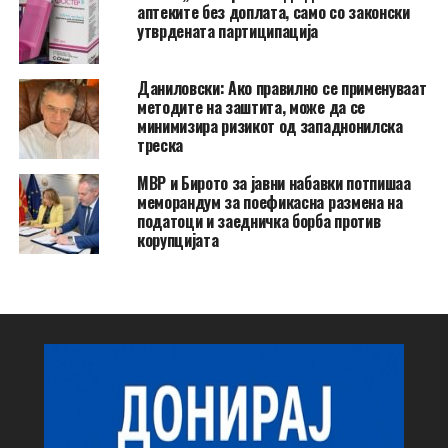
аптеките без доплата, само со законски
утврдената партиципација
Даниловски: Ако правилно се применуваат
методите на заштита, може да се
минимизира ризикот од западнонилска
треска
МВР и Бирото за јавни набавки потпишаа
меморандум за поефикасна размена на
податоци и заедничка борба против
корупцијата