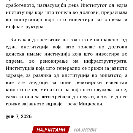
сработеното, нагласувајќи дека Институтот од една
институција која што тонела во долгови, прераснала
во инстутиција која што инвестира во опрема и
инфраструктура.
– Би сакал да честитам на тоа што е направено; од
една институција која што тонеше во долгови
денеска имаме инстиуција која што инвестира во
опрема, во реновирање на инфраструктурата.
Институција која што генерално се грижи за јавното
здравје, за разлика од институција во минатото, а
вие сте сведоци за оние ревозирски извештаи
коишто се од минатото на која што служела за се,
само за она за што требала да служи, а тоа е да се
грижи за јавното здравје – рече Мицкоски.
јуни 7, 2026
НАЈЧИТАНИ
НАЈНОВИ