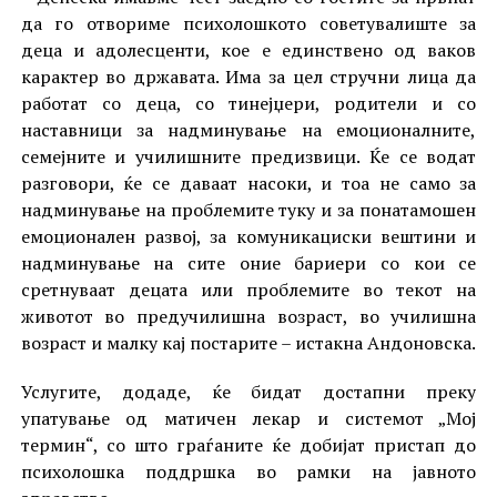
да го отвориме психолошкото советувалиште за
деца и адолесценти, кое е единствено од ваков
карактер во државата. Има за цел стручни лица да
работат со деца, со тинејџери, родители и со
наставници за надминување на емоционалните,
семејните и училишните предизвици. Ќе се водат
разговори, ќе се даваат насоки, и тоа не само за
надминување на проблемите туку и за понатамошен
емоционален развој, за комуникациски вештини и
надминување на сите оние бариери со кои се
сретнуваат децата или проблемите во текот на
животот во предучилишна возраст, во училишна
возраст и малку кај постарите – истакна Андоновска.
Услугите, додаде, ќе бидат достапни преку
упатување од матичен лекар и системот „Мој
термин“, со што граѓаните ќе добијат пристап до
психолошка поддршка во рамки на јавното