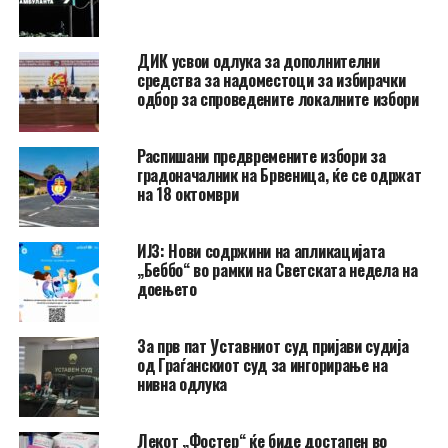
ДИК усвои одлука за дополнителни
средства за надоместоци за избирачки
одбор за спроведените локалните избори
Распишани предвремените избори за
градоначалник на Брвеница, ќе се одржат
на 18 октомври
ИЈЗ: Нови содржини на апликацијата
„Беббо“ во рамки на Светската недела на
доењето
За прв пат Уставниот суд пријави судија
од Граѓанскиот суд за ингорирање на
нивна одлука
Лекот „Фостер“ ќе биде достапен во