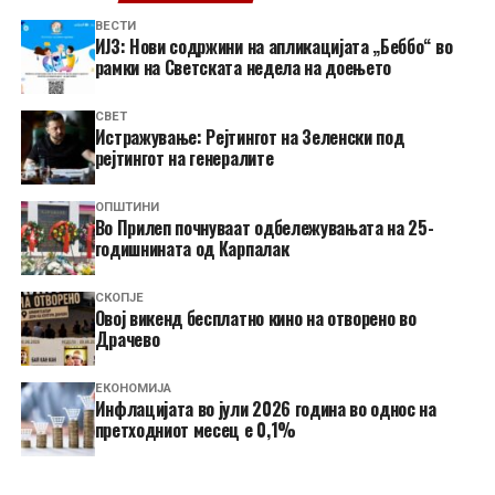
ВЕСТИ
ИЈЗ: Нови содржини на апликацијата „Беббо“ во
рамки на Светската недела на доењето
СВЕТ
Истражување: Рејтингот на Зеленски под
рејтингот на генералите
ОПШТИНИ
Во Прилеп почнуваат одбележувањата на 25-
годишнината од Карпалак
СКОПЈЕ
​Овој викенд бесплатно кино на отворено во
Драчево
ЕКОНОМИЈА
Инфлацијата во јули 2026 година во однос на
претходниот месец е 0,1%