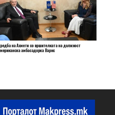
редба на Ахмети со вршителката на должност
мериканска амбасадорка Варнс