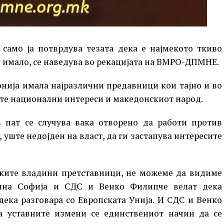
, само ја потврдува тезата дека е најмекото ткиво
 имало, се наведува во рекацијата на ВМРО-ДПМНЕ.
онија имала најразлични предавници кои тајно и во
те национални интереси и македонскиот народ.
в пат се случува вака отворено да работи против
уште недојден на власт, да ги застапува интересите
ските владини претставници, не можеме да видиме
ална Софија и СДС и Венко Филипче велат дека
 дека разговара со Европската Унија. И СДС и Венко
ка уставните измени се единствениот начин да се