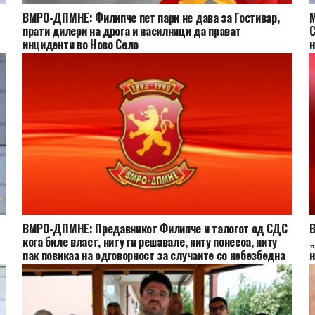
ВМРО-ДПМНЕ: Филипче пет пари не дава за Гостивар,
М
прати дилери на дрога и насилници да прават
С
инциденти во Ново Село
н
ВМРО-ДПМНЕ: Предавникот Филипче и талогот од СДС
В
кога биле власт, ниту ги решавале, ниту понесоа, ниту
„
пак повикаа на одговорност за случаите со небезбедна
н
вода за пиење