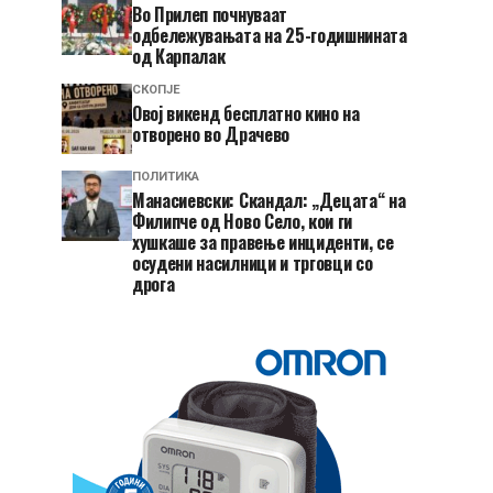
Во Прилеп почнуваат
одбележувањата на 25-годишнината
од Карпалак
СКОПЈЕ
​Овој викенд бесплатно кино на
отворено во Драчево
ПОЛИТИКА
Манасиевски: Скандал: „Децата“ на
Филипче од Ново Село, кои ги
хушкаше за правење инциденти, се
осудени насилници и трговци со
дрога