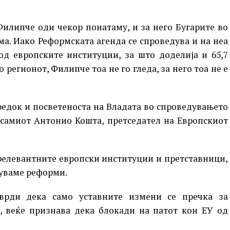
Филипче оди чекор понатаму, и за него Бугарите во
а. Иако Реформската агенда се спроведува и на неа
од европските институции, за што доделија и 65,7
 регионот, Филипче тоа не го гледа, за него тоа не е
едок и посветеноста на Владата во спроведувањето
 самиот Антонио Кошта, претседател на Европскиот
 релевантните европски институции и претставници,
дуваме реформи.
врди дека само уставните измени се пречка за
, веќе признава дека блокади на патот кон ЕУ од