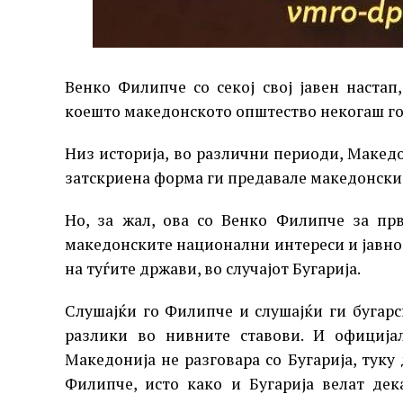
Венко Филипче со секој свој јавен настап
коешто македонското општество некогаш го
Низ историја, во различни периоди, Макед
затскриена форма ги предавале македонски
Но, за жал, ова со Венко Филипче за пр
македонските национални интереси и јавно, 
на туѓите држави, во случајот Бугарија.
Слушајќи го Филипче и слушајќи ги бугар
разлики во нивните ставови. И официј
Македонија не разговара со Бугарија, туку
Филипче, исто како и Бугарија велат де