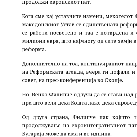
продолжи европскиот пат.
Кога сме кај уставните измени, мекотелот 
македонскиот Устав се единствената реформ
се работи посветено и таа е потврдена и 
милиони евра, што најмногу од сите земји во
реформа.
Дополнително на тоа, континуираниот напр
на Реформската агенда, вчера ги пофали и
совет, на прес-конференција во Скопје.
Но, Венко Филипче одлучи да се стави над
при што вели дека Кошта лаже дека спрове
Од друга страна, Филипче пак којшто т
продолжување на евроинтегративниот пат
Бугарија може да има и во иднина.