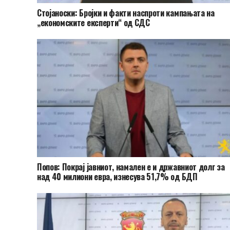
Стојаноски: Бројки и факти наспроти кампањата на
„економските експерти“ од СДС
Попов: Покрај јавниот, намален е и државниот долг за
над 40 милиони евра, изнесува 51,7% од БДП