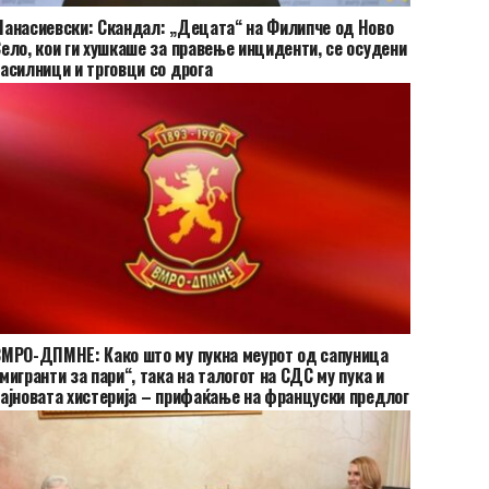
анасиевски: Скандал: „Децата“ на Филипче од Ново
ело, кои ги хушкаше за правење инциденти, се осудени
асилници и трговци со дрога
МРО-ДПМНЕ: Како што му пукна меурот од сапуница
мигранти за пари“, така на талогот на СДС му пука и
ајновата хистерија – прифаќање на француски предлог