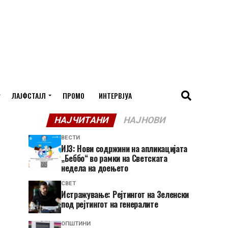
ЛАЈФСТАЈЛ
ПРОМО
ИНТЕРВЈУА
НАЈЧИТАНИ
НАЈНОВИ
ВЕСТИ
ИЈЗ: Нови содржини на апликацијата
„Беббо“ во рамки на Светската
недела на доењето
СВЕТ
Истражување: Рејтингот на Зеленски
под рејтингот на генералите
ОПШТИНИ