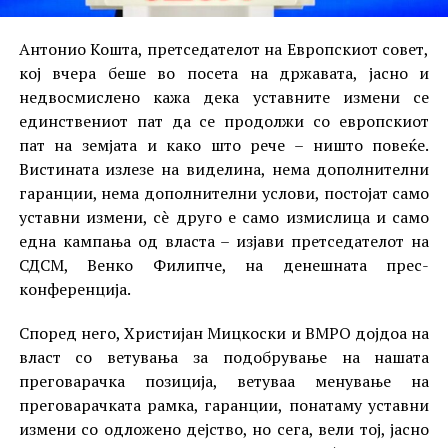
Антонио Кошта, претседателот на Европскиот совет,
кој вчера беше во посета на државата, јасно и
недвосмислено кажа дека уставните измени се
единствениот пат да се продолжи со европскиот
пат на земјата и како што рече – ништо повеќе.
Вистината излезе на виделина, нема дополнителни
гаранции, нема дополнителни услови, постојат само
уставни измени, сè друго е само измислица и само
една кампања од власта – изјави претседателот на
СДСМ, Венко Филипче, на денешната прес-
конференција.
Според него, Христијан Мицкоски и ВМРО дојдоа на
власт со ветувања за подобрување на нашата
преговарачка позиција, ветуваа менување на
преговарачката рамка, гаранции, понатаму уставни
измени со одложено дејство, но сега, вели тој, јасно