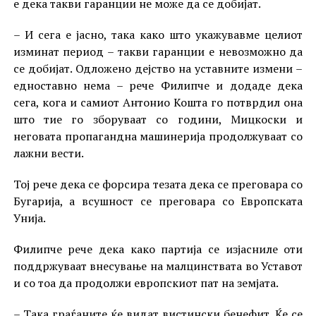
е дека такви гаранции не може да се добијат.
– И сега е јасно, така како што укажувавме целиот
изминат период – такви гаранции е невозможно да
се добијат. Одложено дејство на уставните измени –
едноставно нема – рече Филипче и додаде дека
сега, кога и самиот Антонио Кошта го потврдил она
што тие го зборуваат со години, Мицкоски и
неговата пропагандна машинерија продолжуваат со
лажни вести.
Тој рече дека се форсира тезата дека се преговара со
Бугарија, а всушност се преговара со Европската
Унија.
Филипче рече дека како партија се изјасниле оти
поддржуваат внесување на малцинствата во Уставот
и со тоа да продолжи европскиот пат на земјата.
– Така граѓаните ќе видат вистински бенефит. Ќе се