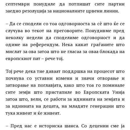
септември понудиле да потпишат сите партии
заедно резолуција за националните црвени линии.
– Да се сподели со тоа одговорноста за сè што ќе се
случува во текот на преговорите. Понудивме пред
неколку недели да споделиме одговорност и да
одиме на референдум. Нека кажат граѓаните што
мислат за ова затоа што не гласаа за оваа блокада на
европскиот пат – рече тој.
Тој рече дека тие даваат поддршка на процесот што
почнува со уставни измени и значи отворање и
затворање на поглавјата, како што тоа го поминале
сите земји што пристапиле во Европската Унија
затоа што, вели, се работи за иднината на земјата и
за иднината на децата, на младите генерации што
тука живеат и ќе живеат.
– Пред нас е историска шанса. Со децении сме ја