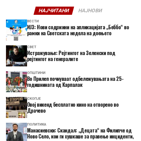
НАЈЧИТАНИ
НАЈНОВИ
ВЕСТИ
ИЈЗ: Нови содржини на апликацијата „Беббо“ во
рамки на Светската недела на доењето
СВЕТ
Истражување: Рејтингот на Зеленски под
рејтингот на генералите
ОПШТИНИ
Во Прилеп почнуваат одбележувањата на 25-
годишнината од Карпалак
СКОПЈЕ
​Овој викенд бесплатно кино на отворено во
Драчево
ПОЛИТИКА
Манасиевски: Скандал: „Децата“ на Филипче од
Ново Село, кои ги хушкаше за правење инциденти,