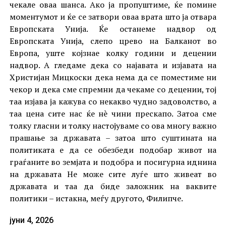
чекале оваа шанса. Ако ја пропуштиме, ќе помине
моментумот и ќе се затвори оваа врата што ја отвара
Европската Унија. Ќе останеме надвор од
Европската Унија, слепо црево на Балканот во
Европа, уште којзнае колку години и децении
надвор. А гледаме дека со најавата и изјавата на
Христијан Мицкоски дека нема да се поместиме ни
чекор и дека сме спремни да чекаме со децении, тој
таа изјава ја кажува со некакво чудно задоволство, а
таа цена сите нас ќе нè чини прескапо. Затоа сме
толку гласни и толку настојуваме со ова многу важно
прашање за државата – затоа што суштината на
политиката е да се обезбеди подобар живот на
граѓаните во земјата и подобра и посигурна иднина
на државата Не може сите луѓе што живеат во
државата и таа да биде заложник на ваквите
политики – истакна, меѓу другото, Филипче.
јуни 4, 2026