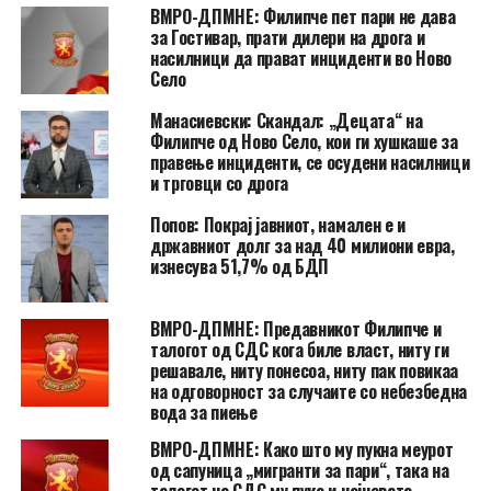
ВМРО-ДПМНЕ: Филипче пет пари не дава
за Гостивар, прати дилери на дрога и
насилници да прават инциденти во Ново
Село
Манасиевски: Скандал: „Децата“ на
Филипче од Ново Село, кои ги хушкаше за
правење инциденти, се осудени насилници
и трговци со дрога
Попов: Покрај јавниот, намален е и
државниот долг за над 40 милиони евра,
изнесува 51,7% од БДП
ВМРО-ДПМНЕ: Предавникот Филипче и
талогот од СДС кога биле власт, ниту ги
решавале, ниту понесоа, ниту пак повикаа
на одговорност за случаите со небезбедна
вода за пиење
ВМРО-ДПМНЕ: Како што му пукна меурот
од сапуница „мигранти за пари“, така на
талогот на СДС му пука и најновата