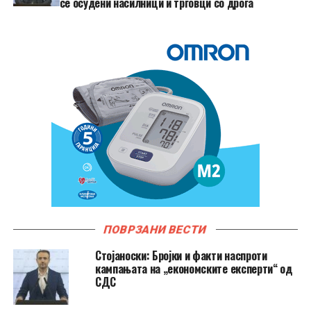
се осудени насилници и трговци со дрога
ПОВРЗАНИ ВЕСТИ
Стојаноски: Бројки и факти наспроти
кампањата на „економските експерти“ од
СДС