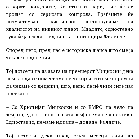
отворат фондовите, ќе стигнат пари, тие ќе се
трошат со сериозна контрола. Граѓаните ќе
почувствуваат вистинско подобрување на
квалитетот на нивниот живот. Младите, едноставно
тука ќе ја гледаат иднината – потенцира Филипче.
Според него, пред нас е историска шанса што сме ја
чекале со децении.
Тој потсети на изјавата на премиерот Мицкоски дека
немало да се поместиме ни чекор и оти сме спремни
да чекаме со децении, што, вели, ќе нè чини сите нас
прескапо.
– Со Христијан Мицкоски и со ВМРО на чело на
земјата, едноставно, нашата земја нема перспектива.
Едноставно, немаме иднина – додаде Филипче.
Тој потсети дека пред осум месеци лани во