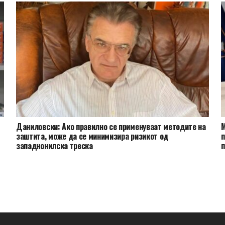
Даниловски: Ако правилно се применуваат методите на
М
заштита, може да се минимизира ризикот од
п
западнонилска треска
п