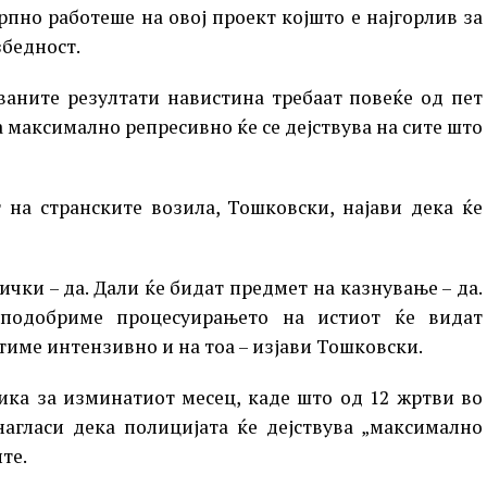
пно работеше на овој проект којшто е најгорлив за
збедност.
уваните резултати навистина требаат повеќе од пет
а максимално репресивно ќе се дејствува на сите што
 на странските возила, Тошковски, најави дека ќе
чки – да. Дали ќе бидат предмет на казнување – да.
 подобриме процесуирањето на истиот ќе видат
тиме интензивно и на тоа – изјави Тошковски.
ика за изминатиот месец, каде што од 12 жртви во
 нагласи дека полицијата ќе дејствува „максимално
те.