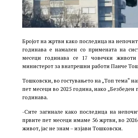
Бројот на жртви како последица на непочит
годинава е намален со примената на сист
месеци годинава се 17 човечки животи 
министерот за внатрешни работи Панче То
Тошковски, во гостувањето на „Топ тема“ на
пет месеци во 2025 година, иако „Безбеден 
годинава.
-Сите загинале како последица на непочи
првите пет месеци имаме 56 жртви, во 2026
живот, јас не знам – изјави Тошковски.