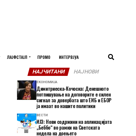
ЛАЈФСТАЈЛ
ПРОМО
ИНТЕРВЈУА
НАЈЧИТАНИ
НАЈНОВИ
ЕКОНОМИЈА
Димитриеска-Кочоска: Денешното
потпишување на договорите е силен
сигнал за довербата што ЕИБ и ЕБОР
ја имаат во нашите политики
ВЕСТИ
ИЈЗ: Нови содржини на апликацијата
„Беббо“ во рамки на Светската
недела на доењето