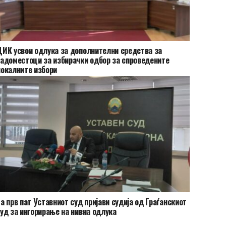
ИК усвои одлука за дополнителни средства за
адоместоци за избирачки одбор за спроведените
окалните избори
а прв пат Уставниот суд пријави судија од Граѓанскиот
уд за ингорирање на нивна одлука