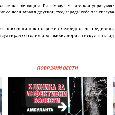
ка не носеле кацига. Ги замолувам сите кои управуваат
не се носи заради другиот, туку заради себе, таа спасува
 се посочени како огромен безбедносен предизвик
султирал со голем број амбасадори за искуствата од
ПОВРЗАНИ ВЕСТИ