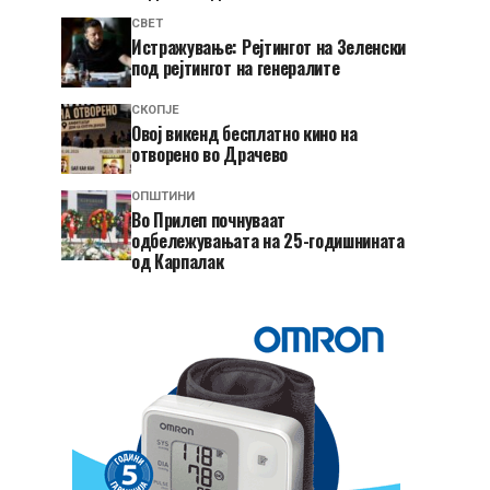
СВЕТ
Истражување: Рејтингот на Зеленски
под рејтингот на генералите
СКОПЈЕ
​Овој викенд бесплатно кино на
отворено во Драчево
ОПШТИНИ
Во Прилеп почнуваат
одбележувањата на 25-годишнината
од Карпалак