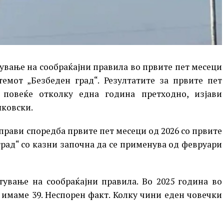
ување на сообраќајни правила во првите пет месеци
емот „Безбеден град“. Резултатите за првите пет
повеќе отколку една година претходно, изјави
шковски.
прави споредба првите пет месеци од 2026 со првите
град“ со казни започна да се применува од февруари
тување на сообраќајни правила. Во 2025 година во
 имаме 39. Неспорен факт. Колку чини еден човечки