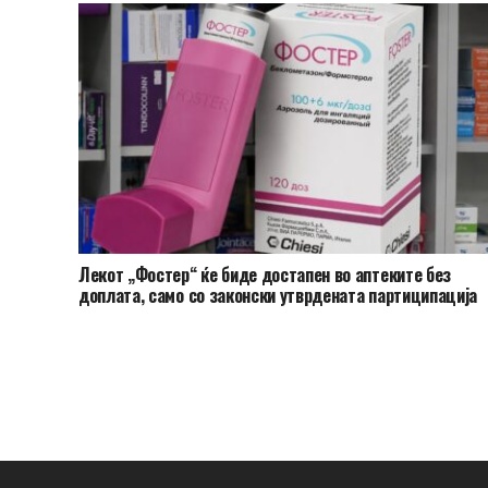
Лекот „Фостер“ ќе биде достапен во аптеките без
доплата, само со законски утврдената партиципација