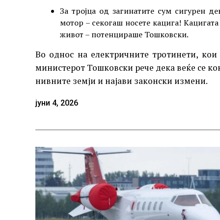
За тројца од загинатите сум сигурен де
мотор – секогаш носете кацига! Кацигата 
живот – потенцираше Тошковски.
Во однос на електричните тротинети, кои
министерот Тошковски рече дека веќе се кон
нивните земји и најави законски измени.
јуни 4, 2026