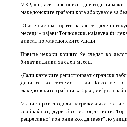
МВР, нагласи Тошковски, две години макотр
македонските граѓани кога зборуваме за бе
-Ова е систем којшто за да ги даде посак
месеци – изјави Тошковски, најавувајќи дек
дивеат по македонските улици.
Првите чекори коишто ќе следат во делот
бидат видливи за еден месец.
-Дали камерите регистрираат странски табли
Дали се во системот – да. Како ќе го
македонските граѓани за брзо, меѓутоа рабо
Министерот сподели загрижувачка статист
сообраќајот, дури 5 се мотоциклисти. Тој
репресивно“ кон оние кои „дивеат“ по улици