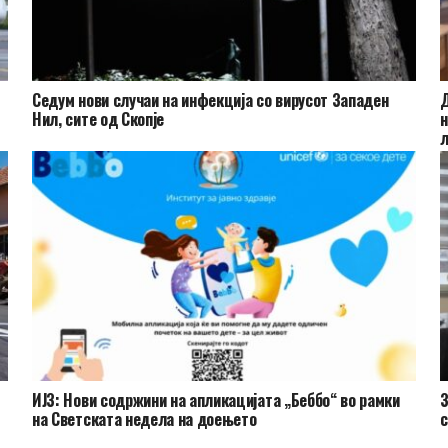
Седум нови случаи на инфекција со вирусот Западен
Д
Нил, сите од Скопје
н
л
ИЈЗ: Нови содржини на апликацијата „Беббо“ во рамки
З
на Светската недела на доењето
с