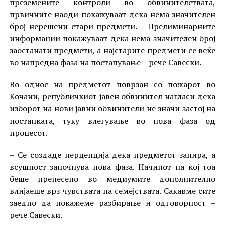
преземените контроли во обвинителствата,
првичните наоди покажуваат дека нема значителен
број нерешени стари предмети. – Прелиминарните
информации покажуваат дека нема значителен број
заостанати предмети, а најстарите предмети се веќе
во напредна фаза на постапување – рече Савески.
Во однос на предметот поврзан со пожарот во
Кочани, републичкиот јавен обвинител нагласи дека
изборот на нови јавни обвинители не значи застој на
постапката, туку влегување во нова фаза од
процесот.
– Се создаде перцепција дека предметот запира, а
всушност започнува нова фаза. Начинот на кој тоа
беше пренесено во медиумите дополнително
влијаеше врз чувствата на семејствата. Сакавме сите
заедно да покажеме разбирање и одговорност –
рече Савески.