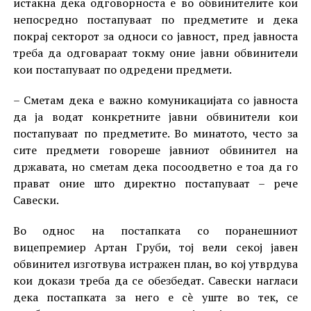
истакна дека одговорноста е во обвинителите кои
непосредно постапуваат по предметите и дека
покрај секторот за односи со јавност, пред јавноста
треба да одговараат токму оние јавни обвинители
кои постапуваат по одредени предмети.
– Сметам дека е важно комуникацијата со јавноста
да ја водат конкретните јавни обвинители кои
постапуваат по предметите. Во минатото, често за
сите предмети говореше јавниот обвинител на
државата, но сметам дека посоодветно е тоа да го
прават оние што директно постапуваат – рече
Савески.
Во однос на постапката со поранешниот
вицепремиер Артан Груби, тој вели секој јавен
обвинител изготвува истражен план, во кој утврдува
кои докази треба да се обезбедат. Савески нагласи
дека постапката за него е сè уште во тек, се