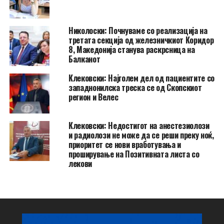
Николоски: Почнуваме со реализација на
третата секција од железничкиот Коридор
8, Македонија станува раскрсница на
Балканот
Клековски: Најголем дел од пациентите сo
западнонилска треска се од Скопскиот
регион и Велес
Клековски: Недостигот на анестезиолози
и радиолози не може да се реши преку ноќ,
приоритет се нови вработувања и
проширување на Позитивната листа со
лекови