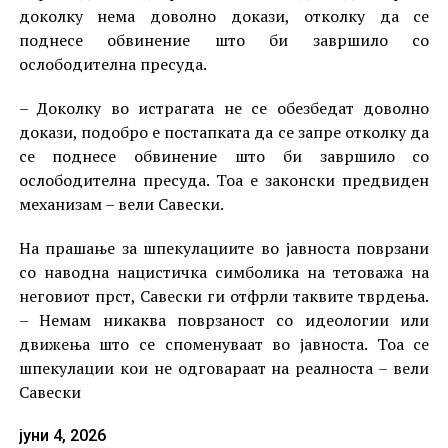
доколку нема доволно докази, отколку да се
поднесе обвинение што би завршило со
ослободителна пресуда.
– Доколку во истрагата не се обезбедат доволно
докази, подобро е постапката да се запре отколку да
се поднесе обвинение што би завршило со
ослободителна пресуда. Тоа е законски предвиден
механизам – вели Савески.
На прашање за шпекулациите во јавноста поврзани
со наводна нацистичка симболика на тетоважа на
неговиот прст, Савески ги отфрли таквите тврдења.
– Немам никаква поврзаност со идеологии или
движења што се споменуваат во јавноста. Тоа се
шпекулации кои не одговараат на реалноста – вели
Савески
јуни 4, 2026