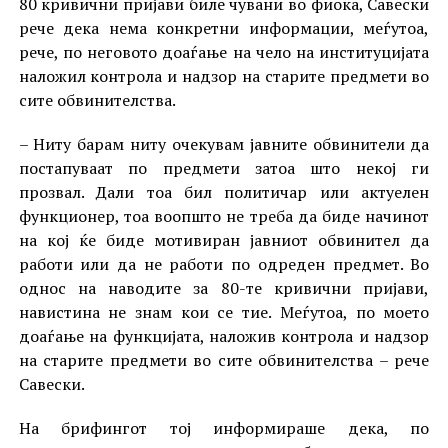
80 кривични пријави биле чувани во фиока, Савески
рече дека нема конкретни информации, меѓутоа,
рече, по неговото доаѓање на чело на институцијата
наложил контрола и надзор на старите предмети во
сите обвинителства.
– Ниту барам ниту очекувам јавните обвинители да
постапуваат по предмети затоа што некој ги
прозвал. Дали тоа бил политичар или актуелен
функционер, тоа воопшто не треба да биде начинот
на кој ќе биде мотивиран јавниот обвинител да
работи или да не работи по одреден предмет. Во
однос на наводите за 80-те кривични пријави,
навистина не знам кои се тие. Меѓутоа, по моето
доаѓање на функцијата, наложив контрола и надзор
на старите предмети во сите обвинителства – рече
Савески.
На брифингот тој информираше дека, по