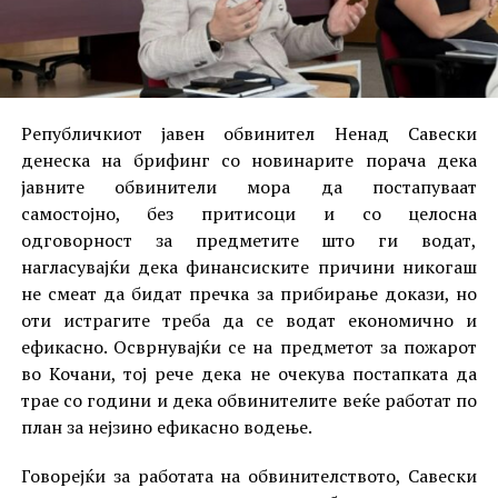
Републичкиот јавен обвинител Ненад Савески
денеска на брифинг со новинарите порача дека
јавните обвинители мора да постапуваат
самостојно, без притисоци и со целосна
одговорност за предметите што ги водат,
нагласувајќи дека финансиските причини никогаш
не смеат да бидат пречка за прибирање докази, но
оти истрагите треба да се водат економично и
ефикасно. Осврнувајќи се на предметот за пожарот
во Кочани, тој рече дека не очекува постапката да
трае со години и дека обвинителите веќе работат по
план за нејзино ефикасно водење.
Говорејќи за работата на обвинителството, Савески