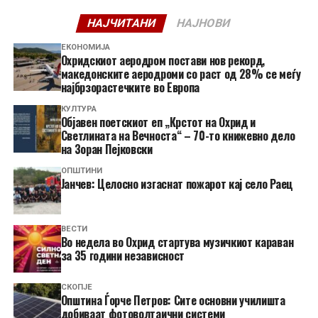
НАЈЧИТАНИ
НАЈНОВИ
ЕКОНОМИЈА
Охридскиот аеродром постави нов рекорд,
македонските аеродроми со раст од 28% се меѓу
најбрзорастечките во Европа
КУЛТУРА
Објавен поетскиот еп „Крстот на Охрид и
Светлината на Вечноста“ – 70-то книжевно дело
на Зоран Пејковски
ОПШТИНИ
Јанчев: Целосно изгаснат пожарот кај село Раец
ВЕСТИ
Во недела во Охрид стартува музичкиот караван
за 35 години независност
СКОПЈЕ
Општина Ѓорче Петров: Сите основни училишта
добиваат фотоволтаични системи