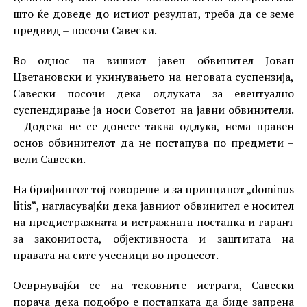
што ќе доведе до истиот резултат, треба да се земе
предвид – посочи Савески.
Во однос на вишиот јавен обвинител Јован
Цветановски и укинувањето на неговата суспензија,
Савески посочи дека одлуката за евентуално
суспендирање ја носи Советот на јавни обвинители.
– Додека не се донесе таква одлука, нема правен
основ обвинителот да не постапува по предмети –
вели Савески.
На брифингот тој говореше и за принципот „dominus
litis“, нагласувајќи дека јавниот обвинител е носител
на предистражната и истражната постапка и гарант
за законитоста, објективноста и заштитата на
правата на сите учесници во процесот.
Осврнувајќи се на тековните истраги, Савески
порача дека подобро е постапката да биде запрена