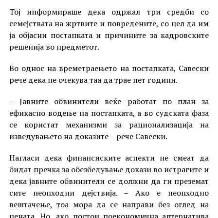
Тој информираше дека одржал три средби со
семејствата на жртвите и повредените, со цел да им
ја објасни постапката и причините за кадровските
решенија во предметот.
Во однос на времетраењето на постапката, Савески
рече дека не очекува таа да трае пет години.
– Јавните обвинители веќе работат по план за
ефикасно водење на постапката, а во судската фаза
се користат механизми за рационализација на
изведувањето на доказите – рече Савески.
Нагласи дека финансиските аспекти не смеат да
бидат пречка за обезбедување докази во истрагите и
дека јавните обвинители се должни да ги преземат
сите неопходни дејствија. – Ако е неопходно
вештачење, тоа мора да се направи без оглед на
цената. Но, ако постои поекономична алтернатива