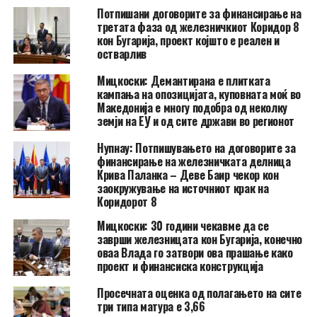
Потпишани договорите за финансирање на
третата фаза од железничкиот Коридор 8
кон Бугарија, проект којшто е реален и
остварлив
Мицкоски: Демантирана е плитката
кампања на опозицијата, куповната моќ во
Македонија е многу подобра од неколку
земји на ЕУ и од сите држави во регионот
Нупнау: Потпишувањето на договорите за
финансирање на железничката делница
Крива Паланка – Деве Баир чекор кон
заокружување на источниот крак на
Коридорот 8
Мицкоски: 30 години чекавме да се
заврши железницата кон Бугарија, конечно
оваа Влада го затвори ова прашање како
проект и финансиска конструкција
Просечната оценка од полагањето на сите
три типа матура е 3,66