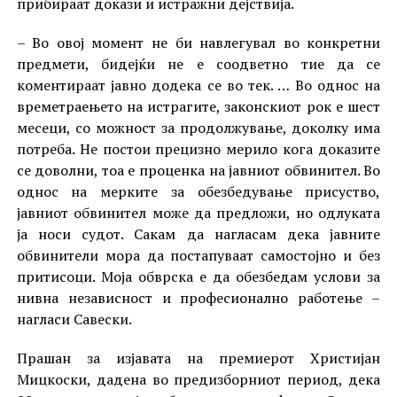
прибираат докази и истражни дејствија.
– Во овој момент не би навлегувал во конкретни
предмети, бидејќи не е соодветно тие да се
коментираат јавно додека се во тек. … Во однос на
времетраењето на истрагите, законскиот рок е шест
месеци, со можност за продолжување, доколку има
потреба. Не постои прецизно мерило кога доказите
се доволни, тоа е проценка на јавниот обвинител. Во
однос на мерките за обезбедување присуство,
јавниот обвинител може да предложи, но одлуката
ја носи судот. Сакам да нагласам дека јавните
обвинители мора да постапуваат самостојно и без
притисоци. Моја обврска е да обезбедам услови за
нивна независност и професионално работење –
нагласи Савески.
Прашан за изјавата на премиерот Христијан
Мицкоски, дадена во предизборниот период, дека