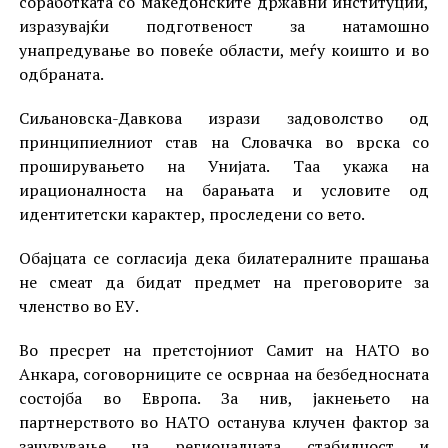
соработката со македонските државни институции,
изразувајќи подготвеност за натамошно
унапредување во повеќе области, меѓу коишто и во
одбраната.
Сиљановска-Давкова изрази задоволство од
принципиелниот став на Словачка во врска со
проширувањето на Унијата. Таа укажа на
ирационалноста на барањата и условите од
идентитетски карактер, проследени со вето.
Обајцата се согласија дека билатералните прашања
не смеат да бидат предмет на преговорите за
членство во ЕУ.
Во пресрет на претстојниот Самит на НАТО во
Анкара, соговорниците се осврнаа на безбедносната
состојба во Европа. За нив, јакнењето на
партнерството во НАТО останува клучен фактор за
зачувување на регионалната стабилност и