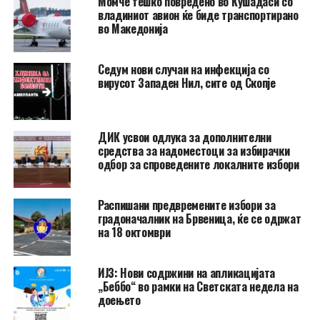
Момче тешко повредено во Кушадаси со
владиниот авион ќе биде транспортирано
во Македонија
Седум нови случаи на инфекција со
вирусот Западен Нил, сите од Скопје
ДИК усвои одлука за дополнителни
средства за надоместоци за избирачки
одбор за спроведените локалните избори
Распишани предвремените избори за
градоначалник на Брвеница, ќе се одржат
на 18 октомври
ИЈЗ: Нови содржини на апликацијата
„Беббо“ во рамки на Светската недела на
доењето