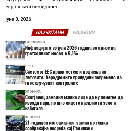
европската безбедност.
јуни 3, 2026
НАЈЧИТАНИ
НАЈНОВИ
ЕКОНОМИЈА
Инфлацијата во јули 2026 година во однос на
претходниот месец е 0,1%
СВЕТ
Системот ЕЕС прави метеж и доцнења на
летовите: Аеродромите принудени повремено да
ги исклучуваат контролите
ХРОНИКА
Скопјанец замолил машко лице да му помогне да
извади пари, по што лицето насилно ги зело и
избегало
ХРОНИКА
21-годишен мотоциклист загина во тешка
сообраќајна несреќа кај Радишани