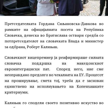
Претседателката Гордана Сиљановска-Давкова во
рамките на официјалната посета на Република
Словaчка, денеска во Братислава оствари средба со
потпретседателот на словачката Влада и министер
за одбрана, Роберт Калињак.
Словачкиот вицепремиер ја реафирмираше силната
словачка поддршка на македонскиот
евроинтеграциски пат. Според него, ние сме
неоправдано предолго во чекалната на ЕУ. Процесот
на проширување, смета тој, треба да е заснован
единствено на исполнувањето на Копенхашките
критериуми.
Калињак го сподели своето позитивно искуство во