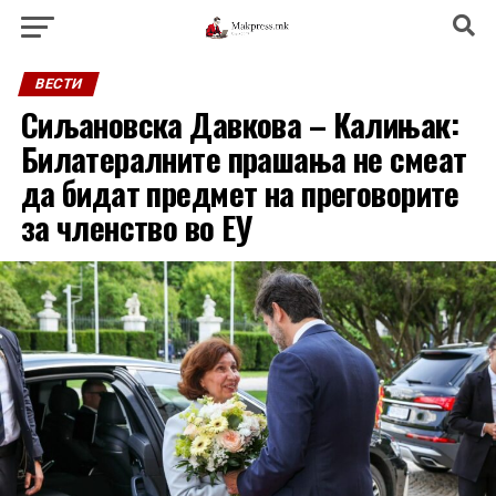
ВЕСТИ
Сиљановска Давкова – Калињак:
Билатералните прашања не смеат
да бидат предмет на преговорите
за членство во ЕУ