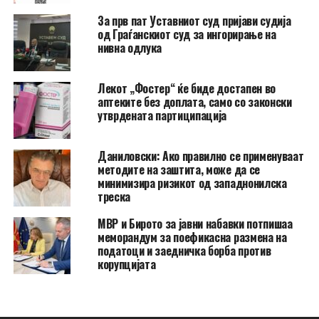
За прв пат Уставниот суд пријави судија
од Граѓанскиот суд за ингорирање на
нивна одлука
Лекот „Фостер“ ќе биде достапен во
аптеките без доплата, само со законски
утврдената партиципација
Даниловски: Ако правилно се применуваат
методите на заштита, може да се
минимизира ризикот од западнонилска
треска
МВР и Бирото за јавни набавки потпишаа
меморандум за поефикасна размена на
податоци и заедничка борба против
корупцијата