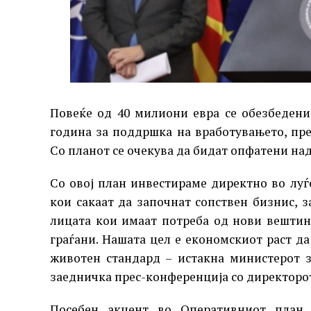
Повеќе од 40 милиони евра се обезбедени
година за поддршка на вработувањето, пр
Со планот се очекува да бидат опфатени над 
Со овој план инвестираме директно во лу
кои сакаат да започнат сопствен бизнис, 
лицата кои имаат потреба од нови вештин
граѓани. Нашата цел е економскиот раст д
животен стандард – истакна министерот 
заедничка прес-конференција со директорот
Посебен акцент во Оперативниот план 