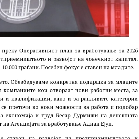
 преку Оперативниот план за вработување за 2026
етприемништвото и развојот на човечкиот капитал.
10.000 граѓани. Посебен фокус е ставен на младите.
ѓето. Обезбедуваме конкретна поддршка за младите
за компаниите кои отвораат нови работни места, за
и и квалификации, како и за ранливите категории
а се преточи во нови можности за работа и подобар
за економија и труд Бесар Дурмиши на денешната
 на Агенцијата за вработување Аднан Ејуп.
е ставен на развојот на претприемништвото и