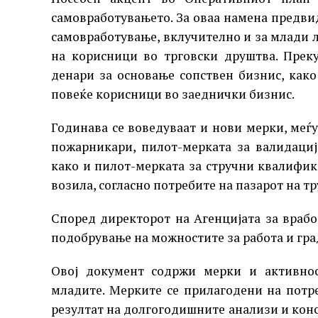
самовработувањето. За оваа намена предвид
самовработување, вклучително и за млади л
на корисници во трговски друштва. Преку
денари за основање сопствен бизнис, како
повеќе корисници во заеднички бизнис.
Годинава се воведуваат и нови мерки, меѓ
пожарникари, пилот-мерката за валидаци
како и пилот-мерката за стручни квалифик
возила, согласно потребите на пазарот на тр
Според директорот на Агенцијата за враб
подобрување на можностите за работа и гра
Овој документ содржи мерки и активнос
младите. Мерките се прилагодени на потр
резултат на долгогодишните анализи и конс