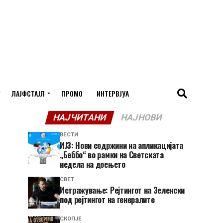
ЛАЈФСТАЈЛ
ПРОМО
ИНТЕРВЈУА
НАЈЧИТАНИ
НАЈНОВИ
ВЕСТИ
ИЈЗ: Нови содржини на апликацијата
„Беббо“ во рамки на Светската
недела на доењето
СВЕТ
Истражување: Рејтингот на Зеленски
под рејтингот на генералите
СКОПЈЕ