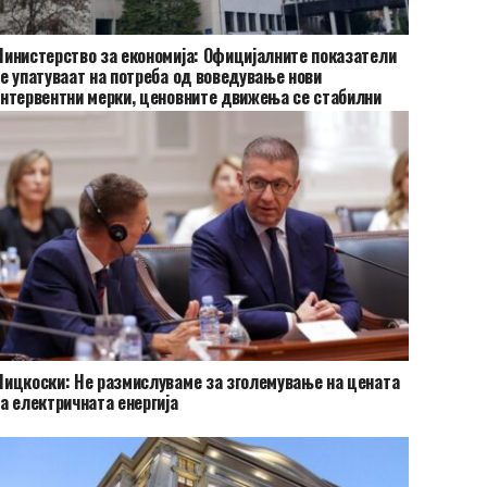
инистерство за економија: Официјалните показатели
е упатуваат на потреба од воведување нови
нтервентни мерки, ценовните движења се стабилни
ицкоски: Не размислуваме за зголемување на цената
а електричната енергија