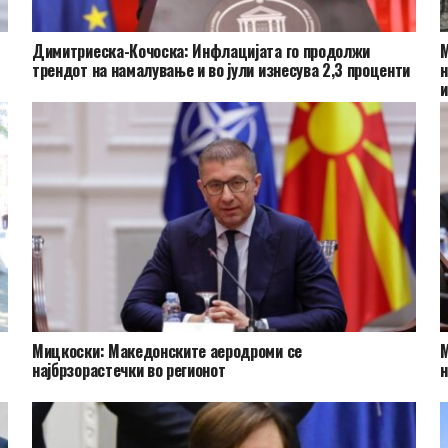
Димитриеска-Кочоска: Инфлацијата го продолжи
М
трендот на намалување и во јули изнесува 2,3 проценти
н
и
Мицкоски: Македонските аеродроми се
М
најбрзорастечки во регионот
н