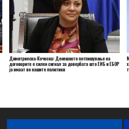
Димитриеска-Кочоска: Денешното потпишување на
М
договорите е силен сигнал за довербата што ЕИБ и ЕБОР
х
ја имаат во нашите политики
т