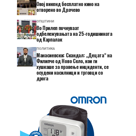
​Овој викенд бесплатно кино на
отворено во Драчево
ОПШТИНИ
Во Прилеп почнуваат
одбележувањата на 25-годишнината
од Карпалак
ПОЛИТИКА
Манасиевски: Скандал: „Децата“ на
Филипче од Ново Село, кои ги
хушкаше за правење инциденти, се
осудени насилници и трговци со
дрога