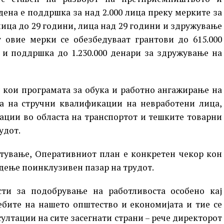
ена е поддршка за над 2.000 лица преку мерките за
ица до 29 години, лица над 29 години и здружување
 овие мерки се обезбедуваат грантови до 615.000
 и поддршка до 1.230.000 денари за здружување на
у кои програмата за обука и работно ангажирање на
ја на стручни квалификации на невработени лица,
ации во областа на транспортот и тешките товарни
удот.
отување, Оперативниот план е конкретен чекор кон
дење поинклузивен пазар на трудот.
ти за подобрување на работливоста особено кај
ебите на нашето општество и економијата и тие се
ултации на сите засегнати страни – рече директорот