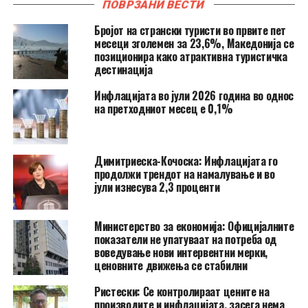
ПОВРЗАНИ ВЕСТИ
Бројот на странски туристи во првите пет
месеци зголемен за 23,6%, Македонија се
позиционира како атрактивна туристичка
дестинација
Инфлацијата во јули 2026 година во однос
на претходниот месец е 0,1%
Димитриеска-Кочоска: Инфлацијата го
продолжи трендот на намалување и во
јули изнесува 2,3 проценти
Министерство за економија: Официјалните
показатели не упатуваат на потреба од
воведување нови интервентни мерки,
ценовните движења се стабилни
Ристески: Се контролираат цените на
производите и инфлацијата, засега нема