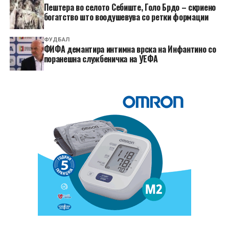
Пештера во селото Себиште, Голо Брдо – скриено
богатство што воодушевува со ретки формации
ФУДБАЛ
ФИФА демантира интимна врска на Инфантино со
поранешна службеничка на УЕФА