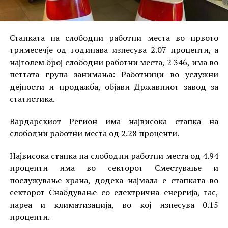
Стапката на слободни работни места во првото
тримесечје од годинава изнесува 2.07 проценти, а
најголем број слободни работни места, 2 346, има во
петтата група занимања: Работници во услужни
дејности и продажба, објави Државниот завод за
статистика.
Вардарскиот Регион има највисока стапка на
слободни работни места од 2.28 проценти.
Највисока стапка на слободни работни места од 4.94
проценти има во секторот Сместување и
послужување храна, додека најмала е стапката во
секторот Снабдување со електрична енергија, гас,
пареа и климатизација, во кој изнесува 0.15
проценти.