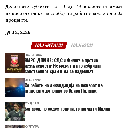
Деловните субјекти со 10 до 49 вработени имаат
највисока стапка на слободни работни места од 3.05
проценти.
јуни 2, 2026
НАЈЧИТАНИ
НАЈНОВИ
ПОЛИТИКА
ВМРО-ДПМНЕ: СДС и Филипче против
независноста: Не можат да го избришат
сопствениот срам и да се надминат
ОПШТИНИ
Се работи на ликвидација на пожарот на
градската депонија во Крива Паланка
ФУДБАЛ
Бенасер, по седум години, го напушти Милан
КУЛТУРА