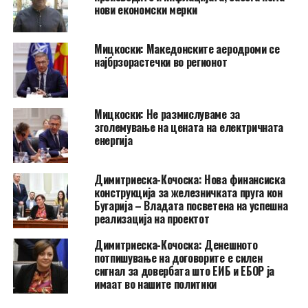
нови економски мерки
Мицкоски: Македонските аеродроми се
најбрзорастечки во регионот
Мицкоски: Не размислуваме за
зголемување на цената на електричната
енергија
Димитриеска-Кочоска: Нова финансиска
конструкција за железничката пруга кон
Бугарија – Владата посветена на успешна
реализација на проектот
Димитриеска-Кочоска: Денешното
потпишување на договорите е силен
сигнал за довербата што ЕИБ и ЕБОР ја
имаат во нашите политики