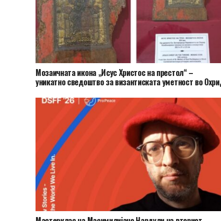
Мозаичната икона „Исус Христос на престол“ –
уникатно сведоштво за византиската уметност во Охри
Мастерклас на Масимилијано Нардули на вториот