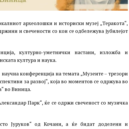
калниот археолошки и историски музеј „Теракота“,
држини и свечености со кои се одбележува јубилејот
нција, културно-уметнички настани, изложба и
ската култура и наука.
о научна конференција на темата „Музеите – трезори
пективи за развој“, која во моментов се одржува во
а“ во Виница.
„Александар Парк“, ќе се одржи свеченост со музичка
то Јуруков“ од Кочани, а ќе бидат доделени и