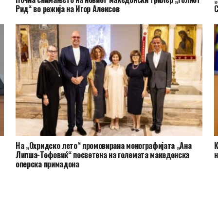
Рид“ во режија на Игор Алексов
С
На „Охридско лето“ промовирана монографијата „Ана
К
Липша-Тофовиќ“ посветена на големата македонска
н
оперска примадона