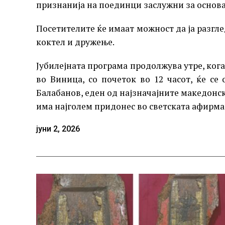
признанија на поединци заслужни за основањ
Посетителите ќе имаат можност да ја разгле
коктел и дружење.
Јубилејната програма продолжува утре, кога
во Виница, со почеток во 12 часот, ќе се
Балабанов, еден од најзначајните македонск
има најголем придонес во светската афирма
јуни 2, 2026