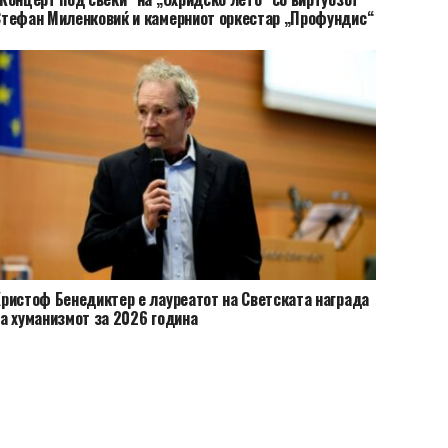
тефан Миленковиќ и камерниот оркестар „Профундис“
ристоф Бенедиктер е лауреатот на Светската награда
а хуманизмот за 2026 година