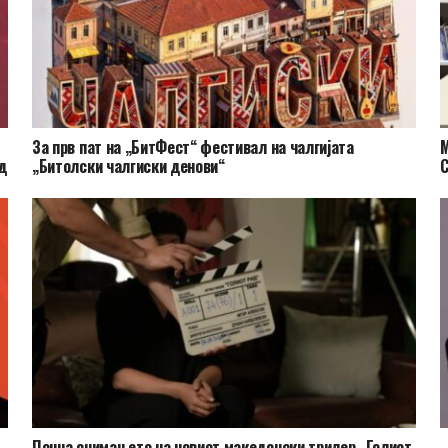
За прв пат на „БитФест“ фестивал на чалгијата
М
д
„Битолски чалгиски денови“
С
Почна снимањето на новиот македонски трилер „Голиот
„