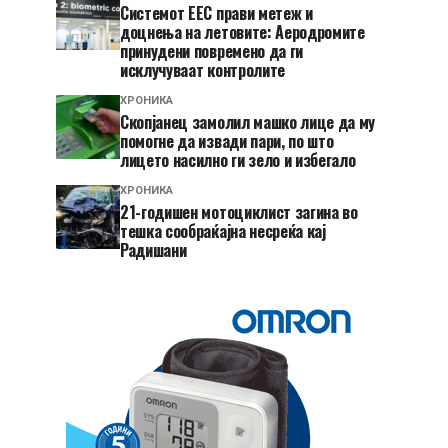
Системот ЕЕС прави метеж и
доцнења на летовите: Аеродромите
принудени повремено да ги
исклучуваат контролите
ХРОНИКА
Скопјанец замолил машко лице да му
помогне да извади пари, по што
лицето насилно ги зело и избегало
ХРОНИКА
21-годишен мотоциклист загина во
тешка сообраќајна несреќа кај
Радишани