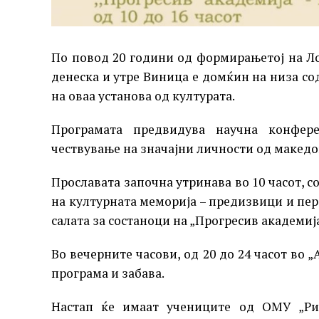
По повод 20 години од формирањетој на Ло
денеска и утре Виница е домќин на низа со
на оваа установа од културата.
Програмата предвидува научна конфере
чествување на значајни личности од македон
Прославата започна утринава во 10 часот, с
на културната меморија – предизвици и перс
салата за состаноци на „Прогресив академиј
Во вечерните часови, од 20 до 24 часот во 
програма и забава.
Настап ќе имаат учениците од ОМУ „Рис