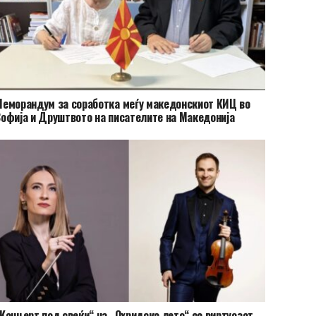
еморандум за соработка меѓу македонскиот КИЦ во
офија и Друштвото на писателите на Македонија
Концерт под свеќи“ на „Охридско лето“ со виртуозот