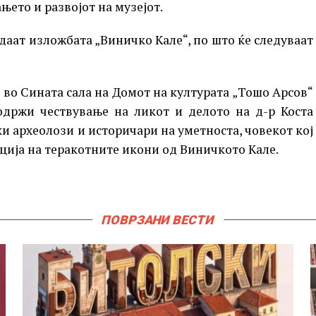
ето и развојот на музејот.
даат изложбата „Виничко Кале“, по што ќе следуваат
 во Сината сала на Домот на културата „Тошо Арсов“
 одржи чествување на ликот и делото на д-р Коста
и археолози и историчари на уметноста, човекот кој
ција на теракотните икони од Виничкото Кале.
ПОВРЗАНИ ВЕСТИ