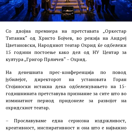
Со двојна премиера на претставата „Оркестар
Титаник“ од Христо Бојчев, во режија на Андреј
Цветановски, Народниот театар Охрид ќе одбележи
15 години постоење како дел од НУ Центар за
култура „Григор Прличев“ – Охрид.
На денешната прес-конференција по повод
јубилејот, директорот на установата Горан
Стојаноски истакна дека одбележувањето на 15-
годишнината претставува признание за сите што во
изминатиот период придонеле за развојот на
охридскиот театар.
– Прославуваме една сериозна издржливост,
креативност, инспиративност и она што е најважно