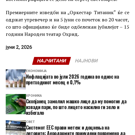
Премиерните изведби на „Оркестар Титаник“ ќе се
одржат утревечер и на 5 јуни со почеток во 20 часот,
со што официјално ќе биде одбележан јубилејот – 15
години Народен театар Охрид
.
јуни 2, 2026
НАЈЧИТАНИ
НАЈНОВИ
ЕКОНОМИЈА
Инфлацијата во јули 2026 година во однос на
претходниот месец е 0,1%
ХРОНИКА
Скопјанец замолил машко лице да му помогне да
извади пари, по што лицето насилно ги зело и
избегало
СВЕТ
Системот ЕЕС прави метеж и доцнења на
летовите: Аеродромите принудени повремено да