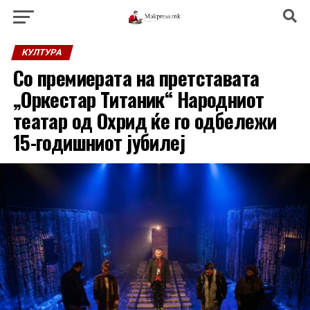
КУЛТУРА
Со премиерата на претставата
„Оркестар Титаник“ Народниот
театар од Охрид ќе го одбележи
15-годишниот јубилеј