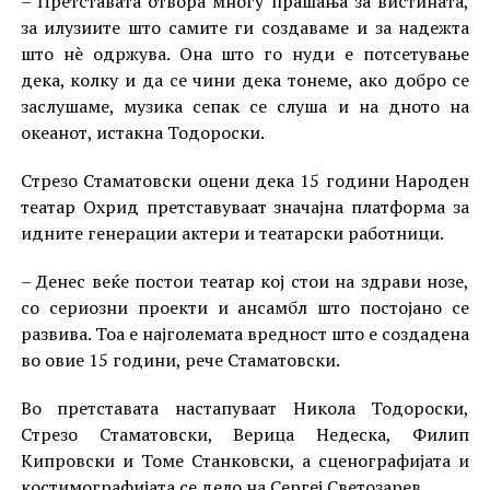
– Претставата отвора многу прашања за вистината,
за илузиите што самите ги создаваме и за надежта
што нè одржува. Она што го нуди е потсетување
дека, колку и да се чини дека тонеме, ако добро се
заслушаме, музика сепак се слуша и на дното на
океанот, истакна Тодороски.
Стрезо Стаматовски оцени дека 15 години Народен
театар Охрид претставуваат значајна платформа за
идните генерации актери и театарски работници.
– Денес веќе постои театар кој стои на здрави нозе,
со сериозни проекти и ансамбл што постојано се
развива. Тоа е најголемата вредност што е создадена
во овие 15 години, рече Стаматовски.
Во претставата настапуваат Никола Тодороски,
Стрезо Стаматовски, Верица Недеска, Филип
Кипровски и Томе Станковски, а сценографијата и
костимографијата се дело на Сергеј Светозарев.