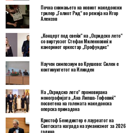
Почна снимањето на новиот македонски
трилер „Голиот Рид“ во режија на Игор
Алексов
„Концерт под свеќи“ на „Охридско лето“
со виртуозот Стефан Миленковиќ и
камерниот оркестар „Профундис“
Научен симпозиум во Крушево: Силен е
континуитетот на Илинден
На „Охридско лето“ промовирана
монографијата „Ана Липша-Тофовиќ“
посветена на големата македонска
оперска примадона
Кристоф Бенедиктер е лауреатот на
Светската награда на хуманизмот за 2026
година