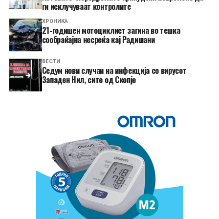
ги исклучуваат контролите
ХРОНИКА
21-годишен мотоциклист загина во тешка
сообраќајна несреќа кај Радишани
ВЕСТИ
Седум нови случаи на инфекција со вирусот
Западен Нил, сите од Скопје