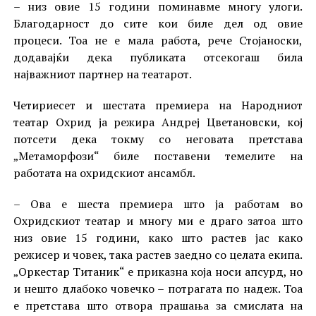
– низ овие 15 години поминавме многу улоги.
Благодарност до сите кои биле дел од овие
процеси. Тоа не е мала работа, рече Стојаноски,
додавајќи дека публиката отсекогаш била
најважниот партнер на театарот.
Четириесет и шестата премиера на Народниот
театар Охрид ја режира Андреј Цветановски, кој
потсети дека токму со неговата претстава
„Метаморфози“ биле поставени темелите на
работата на охридскиот ансамбл.
– Ова е шеста премиера што ја работам во
Охридскиот театар и многу ми е драго затоа што
низ овие 15 години, како што растев јас како
режисер и човек, така растев заедно со целата екипа.
„Оркестар Титаник“ е приказна која носи апсурд, но
и нешто длабоко човечко – потрагата по надеж. Тоа
е претстава што отвора прашања за смислата на