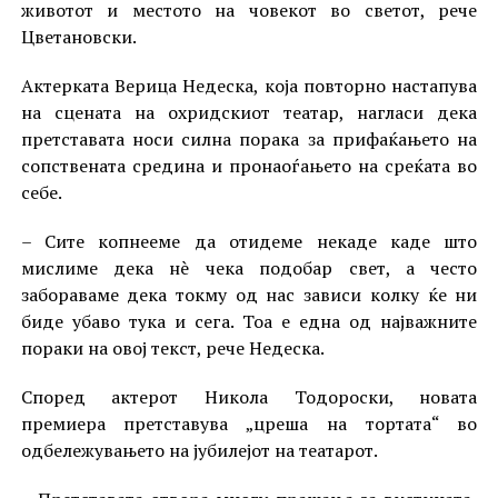
животот и местото на човекот во светот, рече
Цветановски.
Актерката Верица Недеска, која повторно настапува
на сцената на охридскиот театар, нагласи дека
претставата носи силна порака за прифаќањето на
сопствената средина и пронаоѓањето на среќата во
себе.
– Сите копнееме да отидеме некаде каде што
мислиме дека нè чека подобар свет, а често
забораваме дека токму од нас зависи колку ќе ни
биде убаво тука и сега. Тоа е една од најважните
пораки на овој текст, рече Недеска.
Според актерот Никола Тодороски, новата
премиера претставува „цреша на тортата“ во
одбележувањето на јубилејот на театарот.