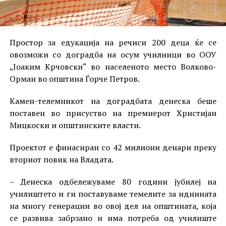
Простор за едукација на речиси 200 деца ќе се
овозможи со доградба на осум училници во ООУ
„Јоаким Крчовски“ во населеното место Волково-
Орман во општина Ѓорче Петров.
Камен-телемникот на доградбата денеска беше
поставен во присуство на премиерот Христијан
Мицкоски и општинските власти.
Проектот е финасиран со 42 милиони денари преку
вториот повик на Владата.
– Денеска одбележуваме 80 години јубилеј на
училиштето и ги поставуваме темелите за иднината
на многу генерации во овој дел на општината, која
се развива забрзано и има потреба од училиште