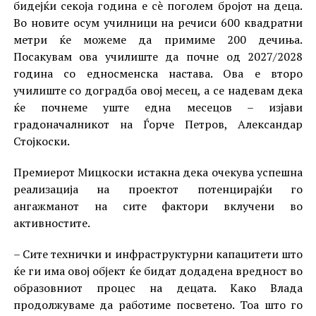
бидејќи секоја година е сè поголем бројот на деца.
Во новите осум училници на речиси 600 квадратни
метри ќе можеме да примиме 200 дечиња.
Посакувам ова училиште да почне од 2027/2028
година со едносменска настава. Ова е второ
училиште со доградба овој месец, а се надевам дека
ќе почнеме уште една месецов – изјави
градоначалникот на Ѓорче Петров, Александар
Стојкоски.
Премиерот Мицкоски истакна дека очекува успешна
реализација на проектот потенцирајќи го
ангажманот на сите фактори вклучени во
активностите.
– Сите технички и инфраструктурни капацитети што
ќе ги има овој објект ќе бидат додадена вредност во
образовниот процес на децата. Како Влада
продолжуваме да работиме посветено. Тоа што го