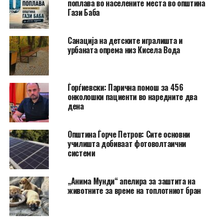
поплава во населените места во општина
Гази Баба
​Санација на детските игралишта и
урбаната опрема низ Кисела Вода
Ѓорѓиевски: Парична помош за 456
онколошки пациенти во наредните два
дена
Општина Ѓорче Петров: Сите основни
училишта добиваат фотоволтаични
системи
„Анима Мунди“ апелира за заштита на
животните за време на топлотниот бран