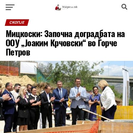
СКОПЈЕ
Мицкоски: Започна доградбата на
ООУ „Јоаким Крчовски“ во Ѓорче
Петров