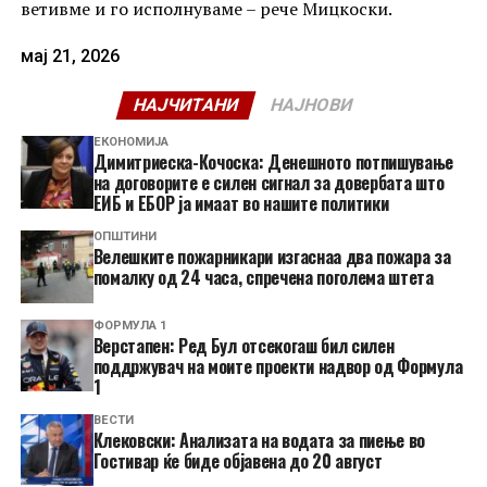
ветивме и го исполнуваме – рече Мицкоски.
мај 21, 2026
НАЈЧИТАНИ
НАЈНОВИ
ЕКОНОМИЈА
Димитриеска-Кочоска: Денешното потпишување
на договорите е силен сигнал за довербата што
ЕИБ и ЕБОР ја имаат во нашите политики
ОПШТИНИ
Велешките пожарникари изгаснаа два пожара за
помалку од 24 часа, спречена поголема штета
ФОРМУЛА 1
Верстапен: Ред Бул отсекогаш бил силен
поддржувач на моите проекти надвор од Формула
1
ВЕСТИ
Клековски: Анализата на водата за пиење во
Гостивар ќе биде објавена до 20 август