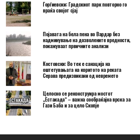
Ѓорѓиевски: Градскиот парк повторно го
враќа својот сјај
Појавата на бела пена во Вардар без
надминување на дозволените вредности,
покажуваат првичните анализи
Костовски: Во тек е санација на
оштетувањата на коритото на реката
Серава предизвикани од невремето
Целосно се реконструира мостот
„Естакада“ – важна сообраќајна врска за
Гази Баба и за цело Скопје