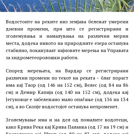
Водостоите на реките низ земјава бележат умерени
дневни промени, при што се регистрирани и
зголемувања и намалувања на различни мерни
места, додека нивото на природните езера останува
стабилно, покажуваат најновите мерења на Управата
за хидрометеоролошки работи.
Според мерењата, на Вардар се регистрирани
различни промени по текот на реката – благ пораст
има кај Таор (од 146 на 152 см), Велес (од 84 на 86
см) и Демир Капија (од 140 на 152 см), додека кај
Јегуновце е забележано мало опаѓање (од 136 на 134
см), а во Скопје водостојот останува непроменет.
Зголемување има и на дел од помалите водотеци,
како Крива Река кај Крива Паланка (од 17 на 19 см) и
Брегалница кај Штип (од 80 на 83 см), додека кај