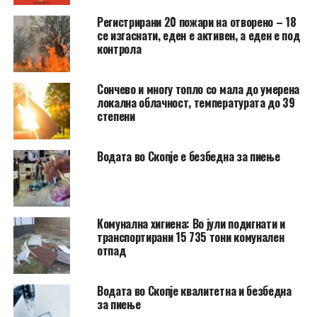
Регистрирани 20 пожари на отворено – 18
се изгаснати, еден е активен, а еден е под
контрола
Сончево и многу топло со мала до умерена
локална облачност, температурата до 39
степени
Водата во Скопје е безбедна за пиење
Комунална хигиена: Во јули подигнати и
транспортирани 15 735 тони комунален
отпад
Водата во Скопје квалитетна и безбедна
за пиење