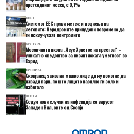
претходниот месец е 0,1%
СВЕТ
Системот ЕЕС прави метеж и доцнења на
летовите: Аеродромите принудени повремено да
ги исклучуваат контролите
КУЛТУРА
Мозаичната икона „Исус Христос на престол“ –
уникатно сведоштво за византиската уметност во
Охрид
ХРОНИКА
Скопјанец замолил машко лице да му помогне да
извади пари, по што лицето насилно ги зело и
избегало
ВЕСТИ
Седум нови случаи на инфекција со вирусот
Западен Нил, сите од Скопје