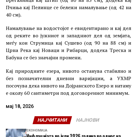
Пчиња кај Пелинце се бележи намалување (од 42 на
40 см).
Намалување на водостојот е евидентирано и кај дел
од реките во јужниот и западниот дел од земјата,
меѓу кои Струмица кај Сушево (од 90 на 88 см) и
Црна Река кај Новаци и Рибарци, додека Треска и
Бабуна се без значајни промени.
Кај природните езера, нивото останува стабилно и
без позначителни дневни варијации, а УХМР
посочува дека нивото на Дојранското Езеро и натаму
е околу 60 сантиметри под договорениот минимум.
мај 18, 2026
НАЈЧИТАНИ
НАЈНОВИ
ЕКОНОМИЈА
Инфлацијата во јули 2026 година во однос на