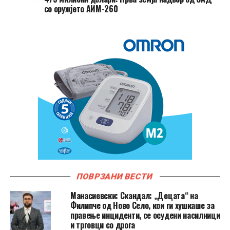
со оружјето АИМ-260
ПОВРЗАНИ ВЕСТИ
Манасиевски: Скандал: „Децата“ на
Филипче од Ново Село, кои ги хушкаше за
правење инциденти, се осудени насилници
и трговци со дрога