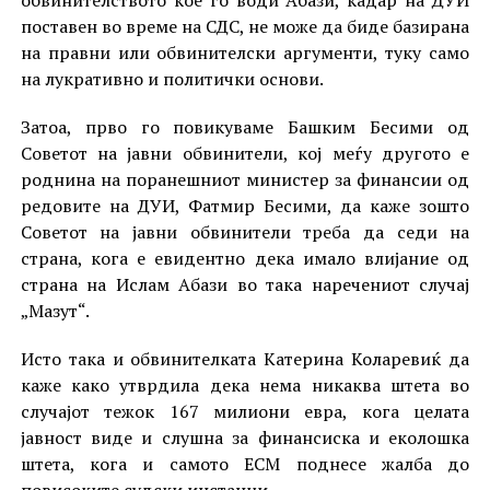
поставен во време на СДС, не може да биде базирана
на правни или обвинителски аргументи, туку само
на лукративно и политички основи.
Затоа, прво го повикуваме Башким Бесими од
Советот на јавни обвинители, кој меѓу другото е
роднина на поранешниот министер за финансии од
редовите на ДУИ, Фатмир Бесими, да каже зошто
Советот на јавни обвинители треба да седи на
страна, кога е евидентно дека имало влијание од
страна на Ислам Абази во така наречениот случај
„Мазут“.
Исто така и обвинителката Катерина Коларевиќ да
каже како утврдила дека нема никаква штета во
случајот тежок 167 милиони евра, кога целата
јавност виде и слушна за финансиска и еколошка
штета, кога и самото ЕСМ поднесе жалба до
повисоките судски инстанци.