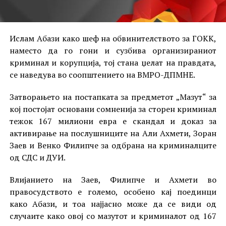
Ислам Абази како шеф на обвинителството за ГОКК,
наместо да го гони и сузбива организираниот
криминал и корупција, тој стана џелат на правдата,
се наведува во соопштението на ВМРО-ДПМНЕ.
Затворањето на постапката за предметот „Мазут“ за
кој постојат основани сомненија за сторен криминал
тежок 167 милиони евра е скандал и доказ за
активирање на послушниците на Али Ахмети, Зоран
Заев и Венко Филипче за одбрана на криминалците
од СДС и ДУИ.
Влијанието на Заев, Филипче и Ахмети во
правосудството е големо, особено кај поединци
како Абази, и тоа најјасно може да се види од
случаите како овој со мазутот и криминалот од 167