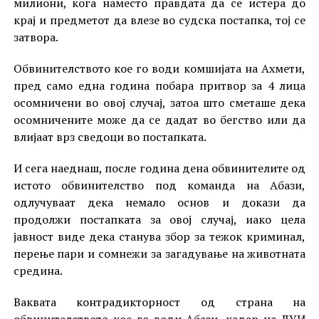
милиони, кога наместо правдата да се истера до
крај и предметот да влезе во судска постапка, тој се
затвора.
Обвинителството кое го води комшијата на Ахмети,
пред само една година побара притвор за 4 лица
осомничени во овој случај, затоа што сметаше дека
осомничените може да се дадат во бегство или да
влијаат врз сведоци во постапката.
И сега наеднаш, после година дена обвинителите од
истото обвинителство под команда на Абази,
одлучуваат дека немало основ и докази да
продолжи постапката за овој случај, иако цела
јавност виде дека станува збор за тежок криминал,
перење пари и сомнежи за загадување на животната
средина.
Ваквата контрадикторност од страна на
обвинителството кое го води Абази, кадар на ДУИ