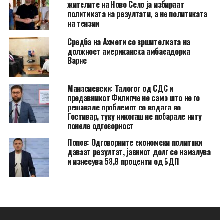
жителите на Ново Село ја избираат
политиката на резултати, а не политиката
на тензии
Средба на Ахмети со вршителката на
должност американска амбасадорка
Варнс
Манасиевски: Талогот од СДС и
предавникот Филипче не само што не го
решавале проблемот со водата во
Гостивар, туку никогаш не побарале ниту
понеле одговорност
Попов: Одговорните економски политики
даваат резултат, јавниот долг се намалува
и изнесува 58,8 проценти од БДП