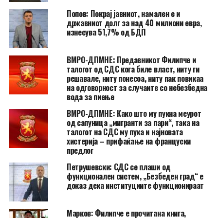
Попов: Покрај јавниот, намален е и
државниот долг за над 40 милиони евра,
изнесува 51,7% од БДП
ВМРО-ДПМНЕ: Предавникот Филипче и
талогот од СДС кога биле власт, ниту ги
решавале, ниту понесоа, ниту пак повикаа
на одговорност за случаите со небезбедна
вода за пиење
ВМРО-ДПМНЕ: Како што му пукна меурот
од сапуница „мигранти за пари“, така на
талогот на СДС му пука и најновата
хистерија – прифаќање на француски
предлог
Петрушевски: СДС се плаши од
функционален систем, „Безбеден град“ е
доказ дека институциите функционираат
Марков: Филипче е прочитана книга,