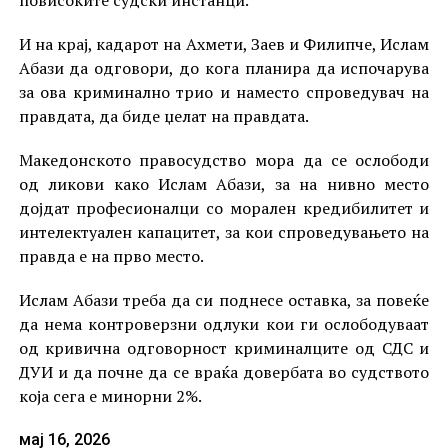
И на крај, кадарот на Ахмети, Заев и Филипче, Ислам
Абази да одговори, до кога планира да испочарува
за ова криминално трио и наместо спроведувач на
правдата, да биде џелат на правдата.
Македонското правосудство мора да се ослободи
од ликови како Ислам Абази, за на нивно место
дојдат професионалци со морален кредибилитет и
интелектуален капацитет, за кои спроведувањето на
правда е на прво место.
Ислам Абази треба да си поднесе оставка, за повеќе
да нема контроверзни одлуки кои ги ослободуваат
од кривична одговорност криминалците од СДС и
ДУИ и да почне да се враќа довербата во судството
која сега е минорни 2%.
мај 16, 2026