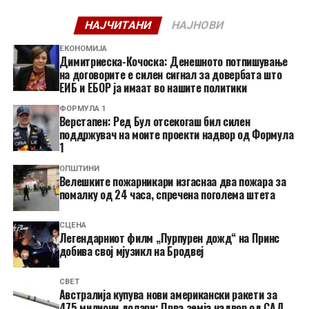
НАЈЧИТАНИ
НАЈНОВИ
ЕКОНОМИЈА
Димитриеска-Кочоска: Денешното потпишување
на договорите е силен сигнал за довербата што
ЕИБ и ЕБОР ја имаат во нашите политики
ФОРМУЛА 1
Верстапен: Ред Бул отсекогаш бил силен
поддржувач на моите проекти надвор од Формула
1
ОПШТИНИ
Велешките пожарникари изгаснаа два пожара за
помалку од 24 часа, спречена поголема штета
СЦЕНА
Легендарниот филм „Пурпурен дожд“ на Принс
добива свој мјузикл на Бродвеј
СВЕТ
Австралија купува нови американски ракети за
475 милиони долари: Прва земја надвор од САД