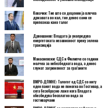
Ковачки: Тие што со децении ја влечеа
државата во кал, тие денес сами се
препознаа како талог
Дрвошанов: Владата ја унапредува
енергетската независност преку зелена
транзиција
Манасиевски: СДС и Филипче со години
молчеа за небезбедната вода, а денес
глумат загриженост за граѓаните
ВМРО-ДПМНЕ: Талогот од СДС со ниту
еден пакет вода не помогна во Гостивар, а
сега безобразно лаже кога Владата
обезбедува бесплатно вода за
гостиварчани