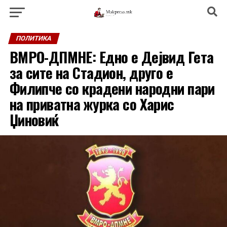
ПОЛИТИКА
ВМРО-ДПМНЕ: Едно е Дејвид Гета
за сите на Стадион, друго е
Филипче со крадени народни пари
на приватна журка со Харис
Џиновиќ