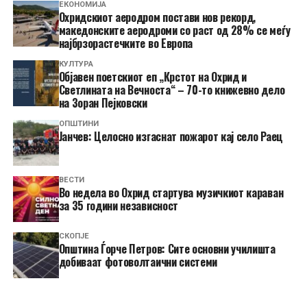
ЕКОНОМИЈА
Охридскиот аеродром постави нов рекорд,
македонските аеродроми со раст од 28% се меѓу
најбрзорастечките во Европа
КУЛТУРА
Објавен поетскиот еп „Крстот на Охрид и
Светлината на Вечноста“ – 70-то книжевно дело
на Зоран Пејковски
ОПШТИНИ
Јанчев: Целосно изгаснат пожарот кај село Раец
ВЕСТИ
Во недела во Охрид стартува музичкиот караван
за 35 години независност
СКОПЈЕ
Општина Ѓорче Петров: Сите основни училишта
добиваат фотоволтаични системи