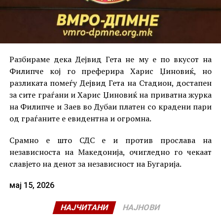
Разбираме дека Дејвид Гета не му е по вкусот на
Филипче кој го преферира Харис Џиновиќ, но
разликата помеѓу Дејвид Гета на Стадион, достапен
за сите граѓани и Харис Џиновиќ на приватна журка
на Филипче и Заев во Дубаи платен со крадени пари
од граѓаните е евидентна и огромна.
Срамно е што СДС е и против прослава на
независноста на Македонија, очигледно го чекаат
славјето на денот за независност на Бугарија.
мај 15, 2026
НАЈЧИТАНИ
НАЈНОВИ