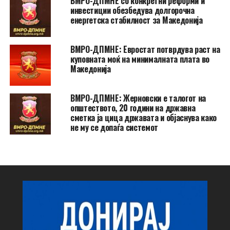
ВМРО-ДПМНЕ со конкретни реформи и
инвестиции обезбедува долгорочна
енергетска стабилност за Македонија
ВМРО-ДПМНЕ: Евростат потврдува раст на
куповната моќ на минималната плата во
Македонија
ВМРО-ДПМНЕ: Жерновски е талогот на
општеството, 20 години на државна
сметка ја цица државата и објаснува како
не му се допаѓа системот