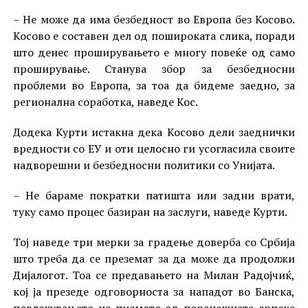
– Не може да има безбедност во Европа без Косово.
Косово е составен дел од пошироката слика, поради
што денес проширувањето е многу повеќе од само
проширување. Станува збор за безбедносни
проблеми во Европа, за тоа да бидеме заедно, за
регионална соработка, наведе Кос.
Додека Курти истакна дека Косово дели заеднички
вредности со ЕУ и оти целосно ги усогласила своите
надворешни и безбедносни политики со Унијата.
– Не бараме пократки патишта или задни врати,
туку само процес базиран на заслуги, наведе Курти.
Тој наведе три мерки за градење доверба со Србија
што треба да се преземат за да може да продолжи
Дијалогот. Тоа се предавањето на Милан Радојчиќ,
кој ја презеде одговорноста за нападот во Банска,
повлекувањето на писмото од поранешната српска