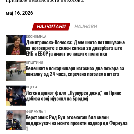
мај 16, 2026
НАЈЧИТАНИ
НАЈНОВИ
ЕКОНОМИЈА
Димитриеска-Кочоска: Денешното потпишување
на договорите е силен сигнал за довербата што
ЕИБ и ЕБОР ја имаат во нашите политики
ОПШТИНИ
Велешките пожарникари изгаснаа два пожара за
помалку од 24 часа, спречена поголема штета
СЦЕНА
Легендарниот филм „Пурпурен дожд“ на Принс
добива свој мјузикл на Бродвеј
ФОРМУЛА 1
Верстапен: Ред Бул отсекогаш бил силен
поддржувач на моите проекти надвор од Формула
1