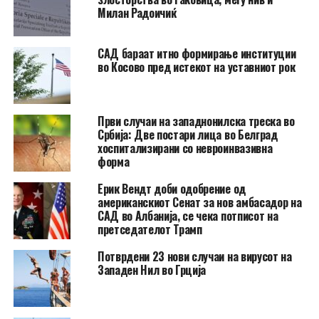
Милан Радоичиќ
САД бараат итно формирање институции
во Косово пред истекот на уставниот рок
Први случаи на западнонилска треска во
Србија: Две постари лица во Белград
хоспитализирани со невроинвазивна
форма
Ерик Вендт доби одобрение од
американскиот Сенат за нов амбасадор на
САД во Албанија, се чека потписот на
претседателот Трамп
Потврдени 23 нови случаи на вирусот на
Западен Нил во Грција