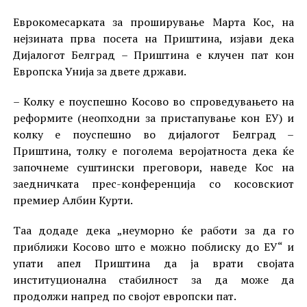
Еврокомесарката за проширување Марта Кос, на
нејзината прва посета на Приштина, изјави дека
Дијалогот Белград – Приштина е клучен пат кон
Европска Унија за двете држави.
– Колку е поуспешно Косово во спроведувањето на
реформите (неопходни за пристапување кон ЕУ) и
колку е поуспешно во дијалогот Белград –
Приштина, толку е поголема веројатноста дека ќе
започнеме суштински преговори, наведе Кос на
заедничката прес-конференција со косовскиот
премиер Албин Курти.
Таа додаде дека „неуморно ќе работи за да го
приближи Косово што е можно поблиску до ЕУ“ и
упати апел Приштина да ја врати својата
институционална стабилност за да може да
продолжи напред по својот европски пат.