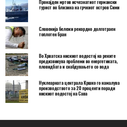
Пронајден мртов исчезнатиот германски
турист во близина на грчкиот остров Сими
Словенија бележи рекордно долготраен
топлотен бран
Во Хрватска нискиот водостој на реките
предизвикува проблеми во енергетиката,
пловидбата и снабдувањето со вода
Нуклеарната централа Кршко го намалува
производството за 20 проценти поради
нискиот водостој на Сава