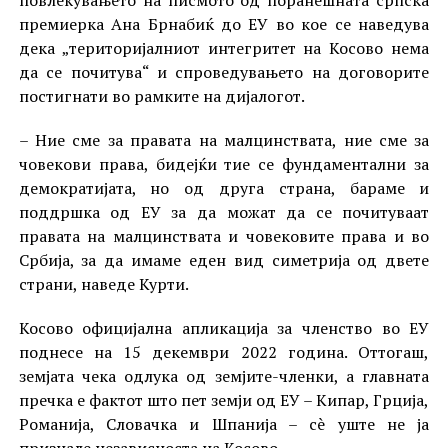
премиерка Ана Брнабиќ до ЕУ во кое се наведува
дека „територијалниот интегритет на Косово нема
да се почитува“ и спроведувањето на договорите
постигнати во рамките на дијалогот.
– Ние сме за правата на малцинствата, ние сме за
човекови права, бидејќи тие се фундаментални за
демократијата, но од друга страна, бараме и
поддршка од ЕУ за да можат да се почитуваат
правата на малцинствата и човековите права и во
Србија, за да имаме еден вид симетрија од двете
страни, наведе Курти.
Косово официјална апликација за членство во ЕУ
поднесе на 15 декември 2022 година. Оттогаш,
земјата чека одлука од земјите-членки, а главната
пречка е фактот што пет земји од ЕУ – Кипар, Грција,
Романија, Словачка и Шпанија – сè уште не ја
признале независноста на Косово.