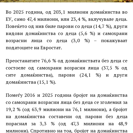
Во 2025 година, од 203,1 милиони домаќинства во
ЕУ, само 47,4 милиони, или 23,4 %, вклучувале деца.
Повеќето од нив биле парови со деца (14,7 %), други
видови домаќинства со деца (5,6 %) и самохрани
возрасни лица со деца (3,0 %) – покажуваат
податоците на Евростат.
Преостанатите 76,6 % од домаќинствата без деца се
состоеле од самохрани возрасни лица (37,5 % од
сите домаќинства), парови (24,1 %) и други
домаќинства (15,1 %).
Помеѓу 2016 и 2025 година бројот на домаќинства
со самохрани возрасни лица без деца се зголемил за
19,2 % (од 63,9 милиони на 76,1 милиони), а бројот
на домаќинства составени од парови без деца
пораснал за 3,3 % (од 47,3 милиони на 48,9
милиони). Спротивно на тоа, бројот на домаќинства