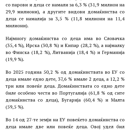
со парови и деца се намали за 6,3 % (31,9 милион на
29,9 милиони), а другите видови домаќинства со
деца се намалија за 3,5 % (11,8 милиони на 11,4
милиони).
Најмногу домаќинства со деца има во Словачка
(35,4 %), Ирска (30,8 %) и Кипар (28,2 %), а најмалку
во Финска (18,2 %), Литванија (18,4 %) и Германија
(19,9 %).
Во 2025 година 50,2 % од домаќинствата во ЕУ со
деца имале едно дете, 37,6 % имале 2 деца, а 12,2 %
три или повеќе деца. Домаќинствата со едно дете
биле особено чести во Португалија (61,8 % од сите
домаќинства со деца), Бугарија (60,4 %) и Малта
(59,5 %).
Во 14 од 27-те земји на ЕУ повеќето домаќинства со
деца имале две или повеќе деца. Овој удел бил