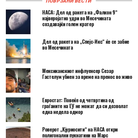
ПОВРЗАНИ ВЕСТИ
НАСА: Дел од ракета на „Фалкон 9“
најверојатно удри во Месечината
создавајќи голем кратер
Дел од ракета на „Спејс-Икс“ ќе се забие
во Месечината
Мексиканскиот инфлуенсер Сезар
Гастелум убиен за време на пренос во живо
Евростат: Повеќе од четвртина од
граѓаните на ЕУ не можат да си дозволат
една недела одмор
Роверот „Кјуриосити“ на НАСА откри
полигонални пукнатини на Марс