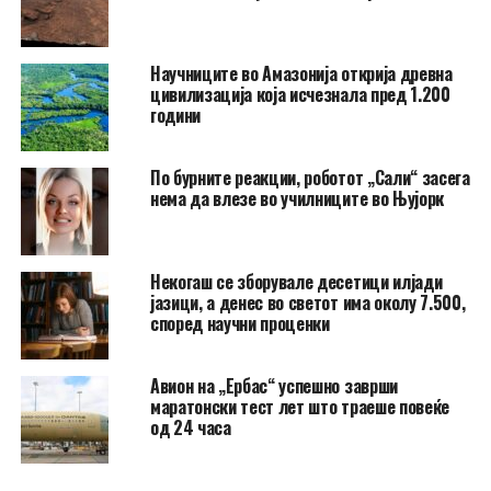
Научниците во Амазонија открија древна
цивилизација која исчезнала пред 1.200
години
По бурните реакции, роботот „Сали“ засега
нема да влезе во училниците во Њујорк
Некогаш се зборувале десетици илјади
јазици, а денес во светот има околу 7.500,
според научни проценки
Авион на „Ербас“ успешно заврши
маратонски тест лет што траеше повеќе
од 24 часа