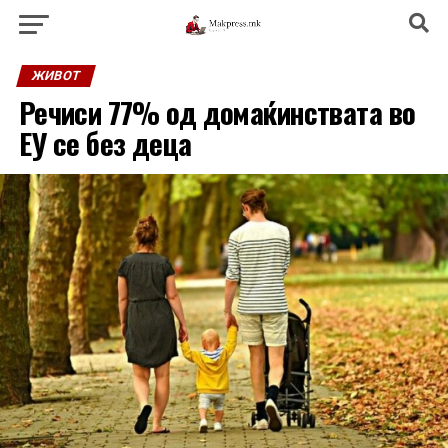
ЖИВОТ
Речиси 77% од домаќинствата во
ЕУ се без деца