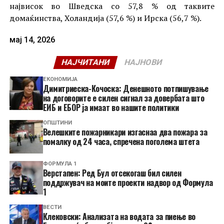
највисок во Шведска со 57,8 % од таквите
домаќинства, Холандија (57,6 %) и Ирска (56,7 %).
мај 14, 2026
НАЈЧИТАНИ
НАЈНОВИ
ЕКОНОМИЈА
Димитриеска-Кочоска: Денешното потпишување
на договорите е силен сигнал за довербата што
ЕИБ и ЕБОР ја имаат во нашите политики
ОПШТИНИ
Велешките пожарникари изгаснаа два пожара за
помалку од 24 часа, спречена поголема штета
ФОРМУЛА 1
Верстапен: Ред Бул отсекогаш бил силен
поддржувач на моите проекти надвор од Формула
1
ВЕСТИ
Клековски: Анализата на водата за пиење во