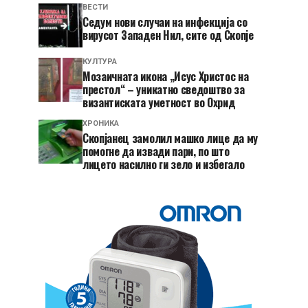
ВЕСТИ
Седум нови случаи на инфекција со
вирусот Западен Нил, сите од Скопје
КУЛТУРА
Мозаичната икона „Исус Христос на
престол“ – уникатно сведоштво за
византиската уметност во Охрид
ХРОНИКА
Скопјанец замолил машко лице да му
помогне да извади пари, по што
лицето насилно ги зело и избегало