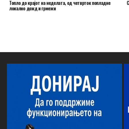
Топло до крајот на неделата, од четврток попладне
С
локално дожд и грмежи