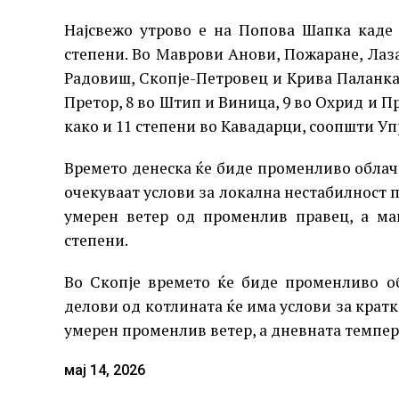
Најсвежо утрово е на Попова Шапка каде е
степени. Во Mаврови Анови, Пожаране, Лаза
Радовиш, Скопје-Петровец и Крива Паланка,
Претор, 8 во Штип и Виница, 9 во Охрид и Пр
како и 11 степени во Кавадарци, соопшти У
Времето денеска ќе биде променливо облач
очекуваат услови за локална нестабилност п
умерен ветер од променлив правец, а ма
степени.
Во Скопје времето ќе биде променливо о
делови од котлината ќе има услови за кратк
умерен променлив ветер, а дневната темпера
мај 14, 2026