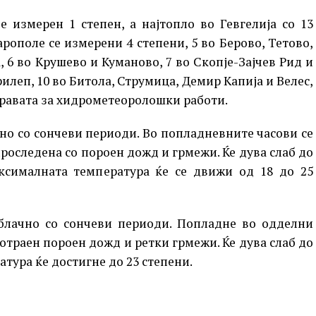
 измерен 1 степен, а најтопло во Гевгелија со 13
рополе се измерени 4 степени, 5 во Берово, Тетово,
 6 во Kрушево и Куманово, 7 во Скопје-Зајчев Рид и
илеп, 10 во Битола, Струмица, Демир Капија и Велес,
правата за хидрометеоролошки работи.
но со сончеви периоди. Во попладневните часови се
роследена со пороен дожд и грмежи. Ќе дува слаб до
ксималната температура ќе се движи од 18 до 25
блачно со сончеви периоди. Попладне во одделни
отраен пороен дожд и ретки грмежи. Ќе дува слаб до
тура ќе достигне до 23 степени.