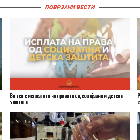
ПОВРЗАНИ ВЕСТИ
Во тек е исплатата на правата од социјална и детска
Р
заштита
е