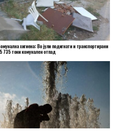
омунална хигиена: Во јули подигнати и транспортирани
5 735 тони комунален отпад