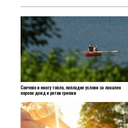
Сончево и многу топло, попладне услови за локален
пороен дожд и ретки грмежи