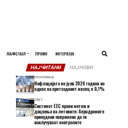
ЛАЈФСТАЈЛ
ПРОМО
ИНТЕРВЈУА
НАЈЧИТАНИ
НАЈНОВИ
ЕКОНОМИЈА
Инфлацијата во јули 2026 година во
однос на претходниот месец е 0,1%
СВЕТ
Системот ЕЕС прави метеж и
доцнења на летовите: Аеродромите
принудени повремено да ги
исклучуваат контролите