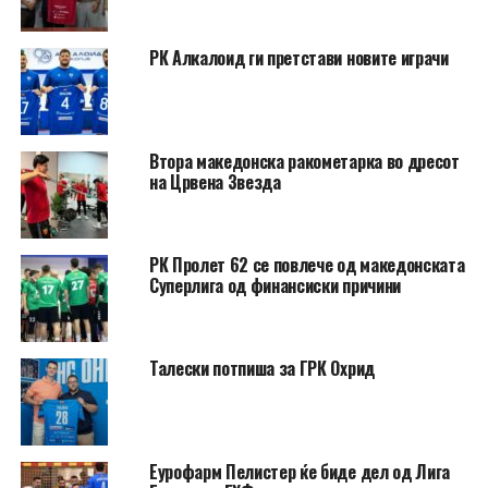
РК Алкалоид ги претстави новите играчи
Втора македонска ракометарка во дресот
на Црвена Звезда
РК Пролет 62 се повлече од македонската
Суперлига од финансиски причини
Талески потпиша за ГРК Охрид
Еурофарм Пелистер ќе биде дел од Лига