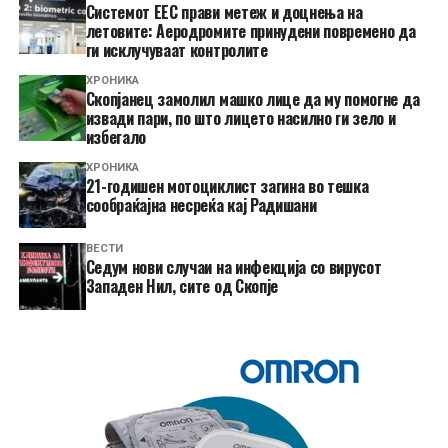
Системот ЕЕС прави метеж и доцнења на
летовите: Аеродромите принудени повремено да
ги исклучуваат контролите
ХРОНИКА
Скопјанец замолил машко лице да му помогне да
извади пари, по што лицето насилно ги зело и
избегало
ХРОНИКА
21-годишен мотоциклист загина во тешка
сообраќајна несреќа кај Радишани
ВЕСТИ
Седум нови случаи на инфекција со вирусот
Западен Нил, сите од Скопје