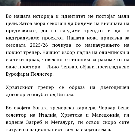
Во нашата историја и идентитет не постојат мали
цели. Затоа мора секогаш да бидеме на висината на
предизвикот, да го следиме трендот и да го
надградуваме проектот. Нашата нова приказна за
сезоната 2025/26 почнува со назначувањето на
новиот тренер. Нашиот избор падна на олимписки и
светски првак, човек кој е синоним за ракометот на
овие простори — Лино Червар, објави претпладнево
Еурофарм Пелистер.
Хрватскиот тренер се обрвза на двегодишен
договор со клубот од Битола.
Во својата богата тренерска кариера, Червар беше
селектор на Италија, Хрватска и Македонија, ги
водеше Загреб и Металург, ги освои скоро сите
титули со националниот тим на својата земја.