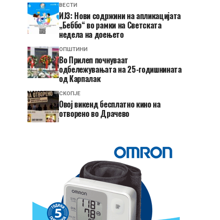
ВЕСТИ
ИЈЗ: Нови содржини на апликацијата
„Беббо“ во рамки на Светската
недела на доењето
ОПШТИНИ
Во Прилеп почнуваат
одбележувањата на 25-годишнината
од Карпалак
СКОПЈЕ
​Овој викенд бесплатно кино на
отворено во Драчево