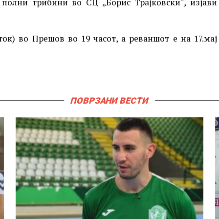
полни трибини во СЦ „Борис Трајковски“, изјави
ток) во Прешов во 19 часот, а реваншот е на 17.мај
ПОВРЗАНИ ВЕСТИ