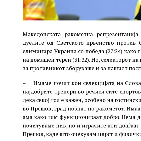
Македонската ракометна репрезентација
дуелите од Светското првенство против 
елиминира Украина со победа (27:24) како г
на домашен терен (31:32). Но, селекторот н
за противникот зборуваше и за нашиот посл
– Имаме почит кон селекцијата на Словачк
најдобрите тренери во речиси сите спорто
дека секој гол е важен, особено на гостинск
во Прешов, град познат по ракометот. Имаа
ама како тим функционираат добро. Нема да 
почитуваме нив, но и играчите кои доаѓаат 
Прешов, каде што очекувам цврст и физички