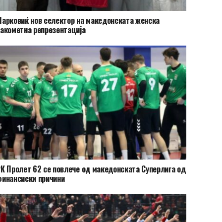
арковиќ нов селектор на македонската женска
акометна репрезентација
К Пролет 62 се повлече од македонската Суперлига од
инансиски причини