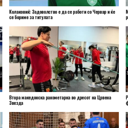
Колаковиќ: Задоволство е да се работи со Червар и ќе
М
се бориме за титулата
р
Втора македонска ракометарка во дресот на Црвена
Р
Звезда
ф