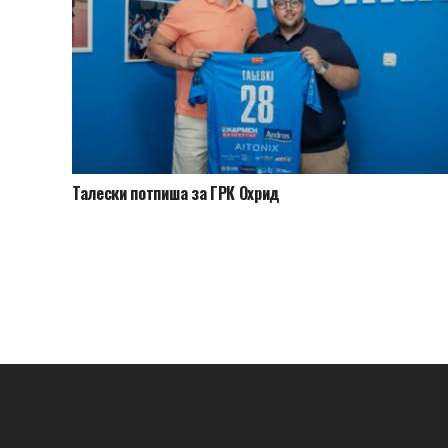
Талески потпиша за ГРК Охрид