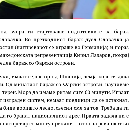
 од вчера ги стартуваше подготовките за бараж
Словачка. Во претходниот бараж дуел Словачка ја
остин (натпреварот се играше во Германија) и пораз
а македонската репрезентација Кирил Лазаров, покрај
еден бараж со Фарски острови.
а, имаат селектор од Шпанија, земја која ги дава
ви. Од минатиот бараж со Фарски острови, научивме
и терен. Мора да имаме ритам сите 60 минути. Играат
т изграден систем, немаат поединци да се истакнат,
биде воопшто лесно, свесни сме за тоа. Треба да ги
да го бранат националниот дрес. Првата задача ни е
 натпревар со многу прекини. Потоа на реваншот во