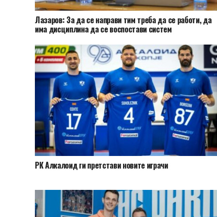
Лазаров: За да се направи тим треба да се работи, да
има дисциплина да се воспостави систем
РК Алкалоид ги претстави новите играчи