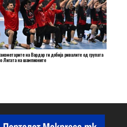
акометарите на Вардар ги добија ривалите од групата
о Лигата на шампионите