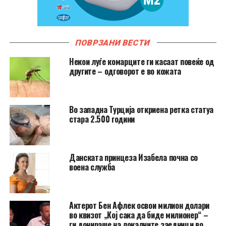
ПОВРЗАНИ ВЕСТИ
Hекои луѓе комарците ги касаат повеќе од
другите – одговорот е во кожата
Во западна Турција откриена ретка статуа
стара 2.500 години
Данската принцеза Изабела почна со
воена служба
Актерот Бен Афлек освои милион долари
во квизот „Кој сака да биде милионер“ –
ги донираше на локалните заедници во