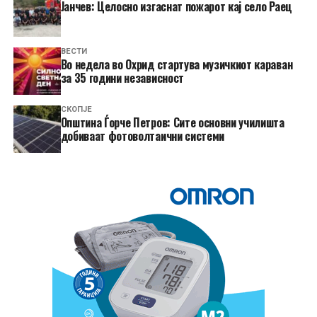
Јанчев: Целосно изгаснат пожарот кај село Раец
ВЕСТИ
Во недела во Охрид стартува музичкиот караван
за 35 години независност
СКОПЈЕ
Општина Ѓорче Петров: Сите основни училишта
добиваат фотоволтаични системи