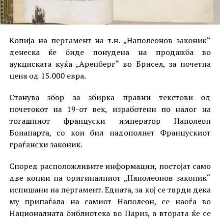
Копија на пергамент на т.н. „Наполеонов законик“
денеска ќе биде понудена на продажба во
аукциската куќа „Аренберг“ во Брисел, за почетна
цена од 15.000 евра.
Станува збор за збирка правни текстови од
почетокот на 19-от век, изработени по налог на
тогашниот француски император Наполеон
Бонапарта, со кои бил надополнет Францускиот
граѓански законик.
Според расположливите информации, постојат само
две копии на оригиналниот „Наполеонов законик“
испишани на пергамент. Едната, за кој се тврди дека
му припаѓала на самиот Наполеон, се наоѓа во
Националната библиотека во Париз, а втората ќе се