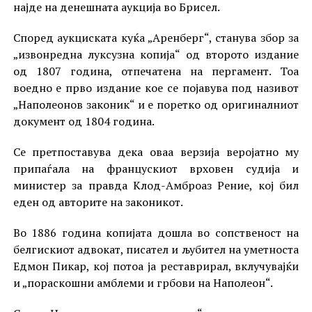
најде на денешната аукција во Брисел.
Според аукциската куќа „Аренберг“, станува збор за
„извонредна луксузна копија“ од второто издание
од 1807 година, отпечатена на пергамент. Тоа
воедно е прво издание кое се појавува под називот
„Наполеонов законик“ и е поретко од оригиналниот
документ од 1804 година.
Се претпоставува дека оваа верзија веројатно му
припаѓала на францускиот врховен судија и
министер за правда Клод-Амброаз Рение, кој бил
еден од авторите на законикот.
Во 1886 година копијата дошла во сопственост на
белгискиот адвокат, писател и љубител на уметноста
Едмон Пикар, кој потоа ја реставрирал, вклучувајќи
и „пораскошни амблеми и грбови на Наполеон“.