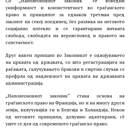
Со „Наполеоновиот законик“ се воведни
униформност и конзистентност во граѓанското
право и принципот за еднаков третман пред
законот на секој поединец, без разлика на неговото
социјално потекло и се гарантирани личната
слобода, слободата на вероисповед и правото на
сопственост.
Друг важен принцип во Законикот е одвојувањето
на црквата од државата, со што регистрацијата на
раѓањата, склучувањето бракови и смртни случаи се
префрла од надлежност на црквата на државната
администрација.
„Наполеоновиот законик“ стана основа на
граѓанското право на Франција, но и на многу други
земји, вклучувајќи ги и Белгија и Холандија. Некои
од неговите принципи, делумно адаптирани, сè
уште се дел од современото граѓанско право.