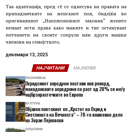
Таа адаптација, пред сè се однесува на правата на
припадничките на женскиот пол, бидејќи во
оригиналниот „Наполеоновиот законик“ жените
немаат исти права како мажите и тие остануваат
потчинети на своите сопрузи или други машки
членови на семејството.
декември 13, 2025
НАЈЧИТАНИ
НАЈНОВИ
ЕКОНОМИЈА
Охридскиот аеродром постави нов рекорд,
македонските аеродроми со раст од 28% се меѓу
најбрзорастечките во Европа
КУЛТУРА
Објавен поетскиот еп „Крстот на Охрид и
Светлината на Вечноста“ – 70-то книжевно дело
на Зоран Пејковски
ОПШТИНИ