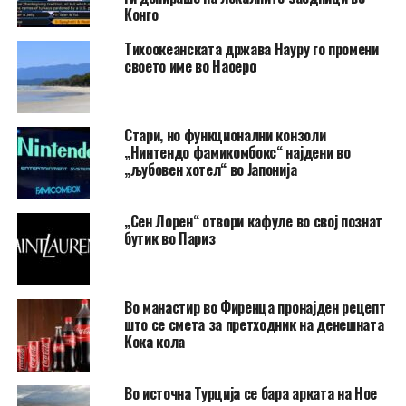
Конго
Тихоокеанската држава Науру го промени
своето име во Наоеро
Стари, но функционални конзоли
„Нинтендо фамикомбокс“ најдени во
„љубовен хотел“ во Јапонија
„Сен Лорен“ отвори кафуле во свој познат
бутик во Париз
Во манастир во Фиренца пронајден рецепт
што се смета за претходник на денешната
Кока кола
Во источна Турција се бара арката на Ное