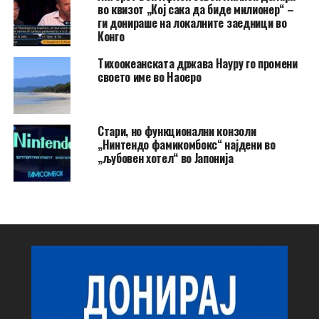
во квизот „Кој сака да биде милионер“ –
ги донираше на локалните заедници во
Конго
Тихоокеанската држава Науру го промени
своето име во Наоеро
Стари, но функционални конзоли
„Нинтендо фамикомбокс“ најдени во
„љубовен хотел“ во Јапонија