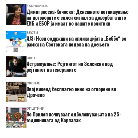
ЕКОНОМИЈА
Димитриеска-Кочоска: Денешното потпишување
на договорите е силен сигнал за довербата што
ЕИБ и ЕБОР ја имаат во нашите политики
ВЕСТИ
ИЈЗ: Нови содржини на апликацијата „Беббо“ во
рамки на Светската недела на доењето
СВЕТ
Истражување: Рејтингот на Зеленски под
рејтингот на генералите
СКОПЈЕ
​Овој викенд бесплатно кино на отворено во
Драчево
ОПШТИНИ
Во Прилеп почнуваат одбележувањата на 25-
годишнината од Карпалак