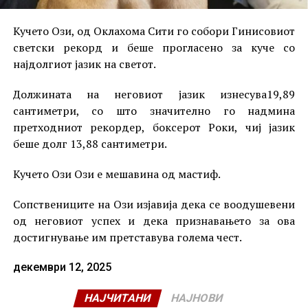
Кучето Ози, од Оклахома Сити го собори Гинисовиот
светски рекорд и беше прогласено за куче со
најдолгиот јазик на светот.
Должината на неговиот јазик изнесува19,89
сантиметри, со што значително го надмина
претходниот рекордер, боксерот Роки, чиј јазик
беше долг 13,88 сантиметри.
Кучето Ози Ози е мешавина од мастиф.
Сопствениците на Ози изјавија дека се воодушевени
од неговиот успех и дека признавањето за ова
достигнување им претставува голема чест.
декември 12, 2025
НАЈЧИТАНИ
НАЈНОВИ