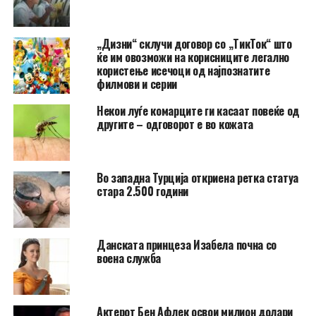
„Дизни“ склучи договор со „ТикТок“ што
ќе им овозможи на корисниците легално
користење исечоци од најпознатите
филмови и серии
Hекои луѓе комарците ги касаат повеќе од
другите – одговорот е во кожата
Во западна Турција откриена ретка статуа
стара 2.500 години
Данската принцеза Изабела почна со
воена служба
Актерот Бен Афлек освои милион долари