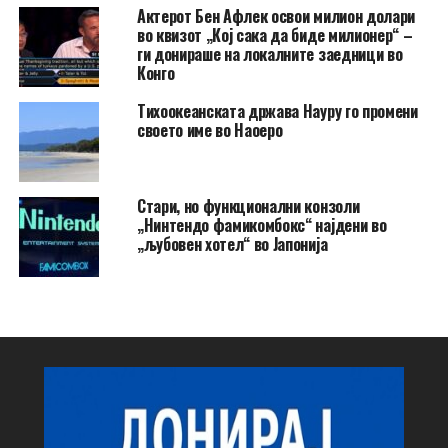
Актерот Бен Афлек освои милион долари
во квизот „Кој сака да биде милионер“ –
ги донираше на локалните заедници во
Конго
Тихоокеанската држава Науру го промени
своето име во Наоеро
Стари, но функционални конзоли
„Нинтендо фамикомбокс“ најдени во
„љубовен хотел“ во Јапонија