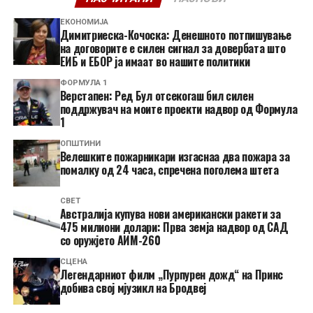
ЕКОНОМИЈА
Димитриеска-Кочоска: Денешното потпишување
на договорите е силен сигнал за довербата што
ЕИБ и ЕБОР ја имаат во нашите политики
ФОРМУЛА 1
Верстапен: Ред Бул отсекогаш бил силен
поддржувач на моите проекти надвор од Формула
1
ОПШТИНИ
Велешките пожарникари изгаснаа два пожара за
помалку од 24 часа, спречена поголема штета
СВЕТ
Австралија купува нови американски ракети за
475 милиони долари: Прва земја надвор од САД
со оружјето АИМ-260
СЦЕНА
Легендарниот филм „Пурпурен дожд“ на Принс
добива свој мјузикл на Бродвеј