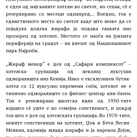
е еден од најскапите хотели во светот, но сепак, сè е
резервирано со месеци однапред… Воедно, тоа е
единственото место во светот каде што може да се
појадува додека жирафа ја подава главата низ
прозорец од хотелот. Местото се наоѓа на јужната
периферија на градот – на влезот од Националниот
парк Најроби.
„Жираф менор“ е дел од „​​Сафари комплексот“ –
хотелска групација од неколку луксузни
одморалишта низ Кенија. Иако е ексклузивен бутик-
хотел со 12 луксузно опремени соби, хотелот не е
типично одморалиште со фитнес-центар или базен.
Тоа е реновирана шкотска вила од 1930-тите
којашто сè уште е во семејна сопственост, и покрај
тоа што е дел од хотелската групација. Во 1970-тите,
новите сопственици на хотелот, Џок и Бети Лесли-
Мелвил, вдомија млада жирафа и ја нарекоа Дејзи,