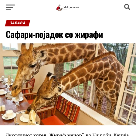
ЗАБАВА
Сафари-појадок со жирафи
Луксузниот хотел „Жираф менор“ во Најроби, Кенија,