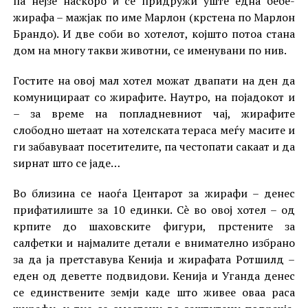
па нејзе наскоро ѝ се придружи уште една бебе-
жирафа – мажјак по име Марлон (крстена по Марлон
Брандо). И две соби во хотелот, којшто потоа стана
дом на многу такви животни, се именувани по нив.
Гостите на овој мал хотел можат двапати на ден да
комуницираат со жирафите. Наутро, на појадокот и
– за време на попладневниот чај, жирафите
слободно шетаат на хотелската тераса меѓу масите и
ги забавуваат посетителите, па честопати сакаат и да
ѕирнат што се јаде…
Во близина се наоѓа Центарот за жирафи – денес
прифатилиште за 10 единки. Сè во овој хотел – од
крпите до шаховските фигури, прстените за
салфетки и најмалите детали е внимателно избрано
за да ја претставува Кенија и жирафата Ротшилд –
еден од деветте подвидови. Кенија и Уганда денес
се единствените земји каде што живее оваа раса