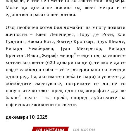
жирафи, и тие се сместени во заштитени подрачја.
Може да достигне висина од шест метри и е
единствена раса со пет рогови.
Овој необичен хотел бил домаќин на многу познати
личности – Елен Деџенерес, Пору де Роси, Ели
Гулдинг, Наоми Вотс, Волтер Кронкајт, Брук Шилдс,
Ричард Чемберлен, Јуан Мекгрегор, Ричард
Бренсон. Иако „Жираф менор“ е еден од најскапите
хотели во светот (620 долари на ден), тешко е да се
најде слободна соба – сè е резервирано со месеци
однапред. Па, ако имате среќа (и пари) и успеете да
обезбедите сместување, погрижете се да не го
напуштите хотелот пред една од жирафите „да ве
бакне“, велат – за среќа, според љубителите на
највисоките животни во светот.
декември 10, 2025
НАЈЧИТАНИ
НАЈНОВИ