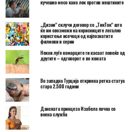
кучешко месо како лек против жештините
„Дизни“ склучи договор со „ТикТок“ што
ќе им овозможи на корисниците легално
користење исечоци од најпознатите
филмови и серии
Hекои луѓе комарците ги касаат повеќе од
другите – одговорот е во кожата
Во западна Турција откриена ретка статуа
стара 2.500 години
Данската принцеза Изабела почна со
воена служба