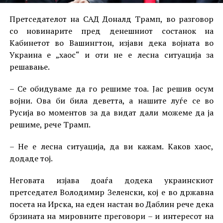
Претседателот на САД Доналд Трамп, во разговор
со новинарите пред денешниот состанок на
Кабинетот во Вашингтон, изјави дека војната во
Украина е „хаос“ и оти не е лесна ситуација за
решавање.
– Се обидуваме да го решиме тоа. Јас решив осум
војни. Ова би била деветта, а нашите луѓе се во
Русија во моментов за да видат дали можеме да ја
решиме, рече Трамп.
– Не е лесна ситуација, да ви кажам. Каков хаос,
додаде тој.
Неговата изјава доаѓа додека украинскиот
претседател Володимир Зеленски, кој е во државна
посета на Ирска, на еден настан во Даблин рече дека
брзината на мировните преговори – и интересот на