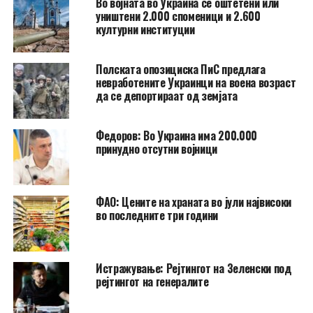
Во војната во Украина се оштетени или
уништени 2.000 споменици и 2.600
културни институции
Полската опозициска ПиС предлага
невработените Украинци на воена возраст
да се депортираат од земјата
Федоров: Во Украина има 200.000
принудно отсутни војници
ФАО: Цените на храната во јули највисоки
во последните три години
Истражување: Рејтингот на Зеленски под
рејтингот на генералите