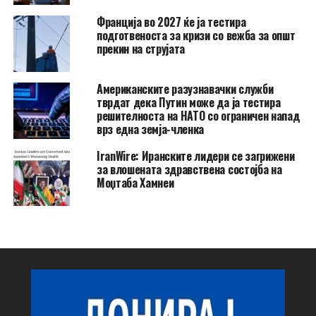
Франција во 2027 ќе ја тестира
подготвеноста за кризи со вежба за општ
прекин на струјата
Американските разузнавачки служби
тврдат дека Путин може да ја тестира
решителноста на НАТО со ограничен напад
врз една земја-членка
IranWire: Иранските лидери се загрижени
за влошената здравствена состојба на
Моџтаба Хамнеи