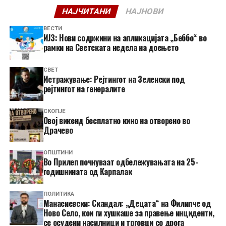
НАЈЧИТАНИ
НАЈНОВИ
ВЕСТИ
ИЈЗ: Нови содржини на апликацијата „Беббо“ во
рамки на Светската недела на доењето
СВЕТ
Истражување: Рејтингот на Зеленски под
рејтингот на генералите
СКОПЈЕ
​Овој викенд бесплатно кино на отворено во
Драчево
ОПШТИНИ
Во Прилеп почнуваат одбележувањата на 25-
годишнината од Карпалак
ПОЛИТИКА
Манасиевски: Скандал: „Децата“ на Филипче од
Ново Село, кои ги хушкаше за правење инциденти,
се осудени насилници и трговци со дрога