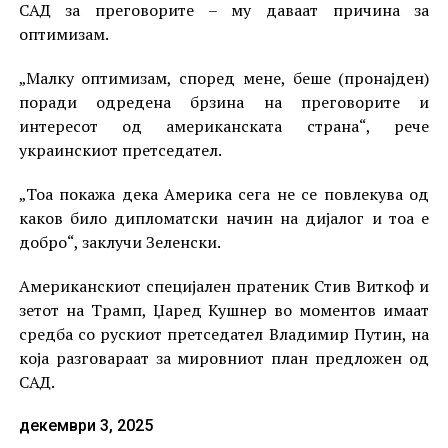
САД за преговорите – му даваат причина за
оптимизам.
„Малку оптимизам, според мене, беше (пронајден)
поради одредена брзина на преговорите и
интересот од американската страна“, рече
украинскиот претседател.
„Тоа покажа дека Америка сега не се повлекува од
каков било дипломатски начин на дијалог и тоа е
добро“, заклучи Зеленски.
Американскиот специјален пратеник Стив Виткоф и
зетот на Трамп, Џаред Кушнер во моментов имаат
средба со рускиот претседател Владимир Путин, на
која разговараат за мировниот план предложен од
САД.
декември 3, 2025