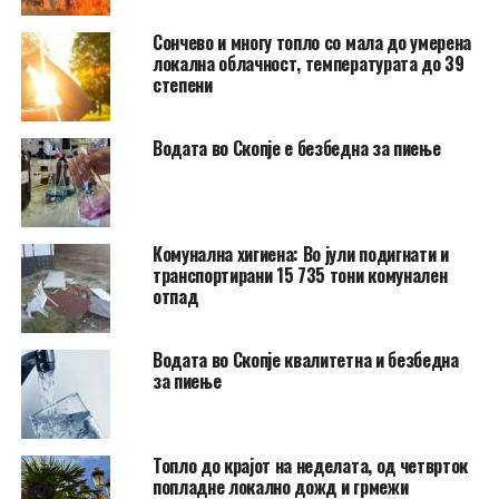
Сончево и многу топло со мала до умерена
локална облачност, температурата до 39
степени
Водата во Скопје е безбедна за пиење
Комунална хигиена: Во јули подигнати и
транспортирани 15 735 тони комунален
отпад
Водата во Скопје квалитетна и безбедна
за пиење
Топло до крајот на неделата, од четврток
попладне локално дожд и грмежи