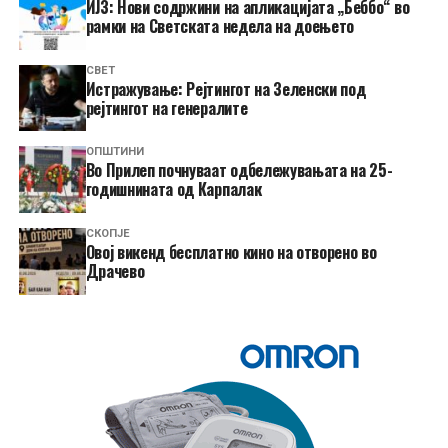
ИЈЗ: Нови содржини на апликацијата „Беббо“ во
рамки на Светската недела на доењето
СВЕТ
Истражување: Рејтингот на Зеленски под
рејтингот на генералите
ОПШТИНИ
Во Прилеп почнуваат одбележувањата на 25-
годишнината од Карпалак
СКОПЈЕ
​Овој викенд бесплатно кино на отворено во
Драчево