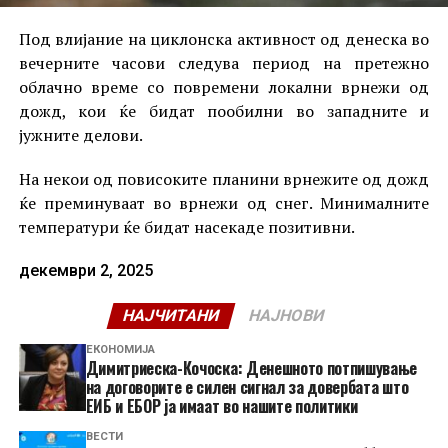
Под влијание на циклонска активност од денеска во
вечерните часови следува период на претежно
облачно време со повремени локални врнежи од
дожд, кои ќе бидат пообилни во западните и
јужните делови.
На некои од повисоките планини врнежите од дожд
ќе преминуваат во врнежи од снег. Минималните
температури ќе бидат насекаде позитивни.
декември 2, 2025
НАЈЧИТАНИ
НАЈНОВИ
ЕКОНОМИЈА
Димитриеска-Кочоска: Денешното потпишување
на договорите е силен сигнал за довербата што
ЕИБ и ЕБОР ја имаат во нашите политики
ВЕСТИ