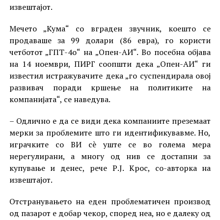
извештајот.
Мечето „Кума“ со вграден звучник, коешто се
продаваше за 99 долари (86 евра), го користи
четботот „ГПТ-4о“ на „Опен-АИ“. Во посебна објава
на 14 ноември, ПИРГ соопшти дека „Опен-АИ“ ги
известил истражувачите дека „го суспендирала овој
развивач поради кршење на политиките на
компанијата“, се наведува.
– Одлично е да се види дека компаниите преземаат
мерки за проблемите што ги идентификувавме. Но,
играчките со ВИ сè уште се во голема мера
нерегулирани, а многу од нив се достапни за
купување и денес, рече Р.Ј. Крос, со-авторка на
извештајот.
Отстранувањето на еден проблематичен производ
од пазарот е добар чекор, според неа, но е далеку од