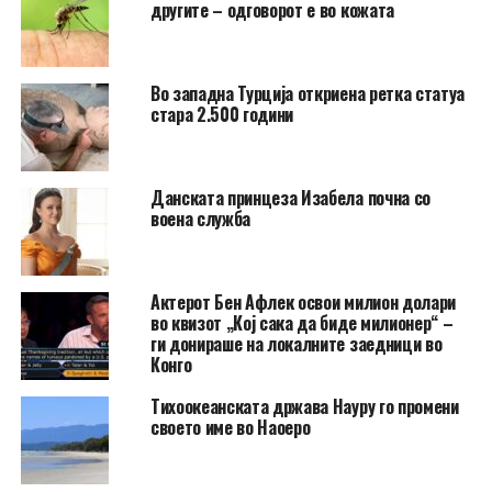
другите – одговорот е во кожата
Во западна Турција откриена ретка статуа
стара 2.500 години
Данската принцеза Изабела почна со
воена служба
Актерот Бен Афлек освои милион долари
во квизот „Кој сака да биде милионер“ –
ги донираше на локалните заедници во
Конго
Тихоокеанската држава Науру го промени
своето име во Наоеро