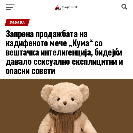
ЗАБАВА
Запрена продажбата на
кадифеното мече „Кума“ со
вештачка интелигенција, бидејќи
давало сексуално експлицитни и
опасни совети