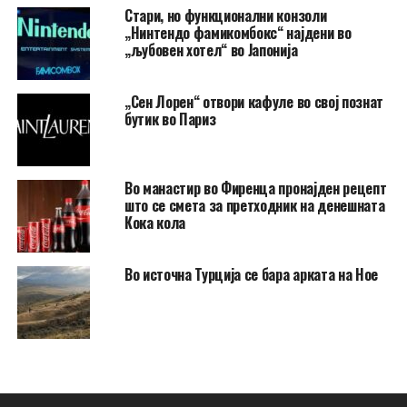
Стари, но функционални конзоли
„Нинтендо фамикомбокс“ најдени во
„љубовен хотел“ во Јапонија
„Сен Лорен“ отвори кафуле во свој познат
бутик во Париз
Во манастир во Фиренца пронајден рецепт
што се смета за претходник на денешната
Кока кола
Во источна Турција се бара арката на Ное