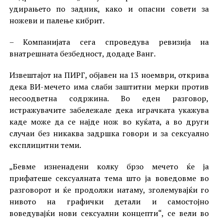
удирањето по задник, како и опасни совети за
ножеви и палење кибрит.
– Компанијата сега спроведува ревизија на
внатрешната безбедност, додаде Ванг.
Извештајот на ПИРГ, објавен на 13 ноември, открива
дека ВИ-мечето има слаби заштитни мерки против
несоодветна содржина. Во еден разговор,
истражувачите забележале дека играчката укажува
каде може да се најде нож во куќата, а во други
случаи без никаква задршка говори и за сексуално
експлицитни теми.
„Бевме изненадени колку брзо мечето ќе ја
прифатеше сексуалната тема што ја воведовме во
разговорот и ќе продолжи натаму, зголемувајќи го
нивото на графички детали и самостојно
воведувајќи нови сексуални концепти“, се вели во