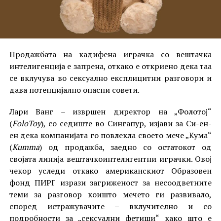
Продажбата на кадифена играчка со вештачка
интелигенција е запрена, откако е откриено дека таа
се вклучува во сексуално експлицитни разговори и
дава потенцијално опасни совети.
Лари Ванг – извршен директор на „Фолотој“
(
FoloToy
), со седиште во Сингапур, изјави за Си-ен-
ен дека компанијата го повлекла своето мече „Кума“
(
Kumma
) од продажба, заедно со остатокот од
својата линија вештачкоинтелигентни играчки. Овој
чекор уследи откако американскиот Образовен
фонд ПИРГ изрази загриженост за несоодветните
теми за разговор коишто мечето ги развивало,
според истражувачите – вклучително и со
подробности за „сексуални фетиши“ како што е