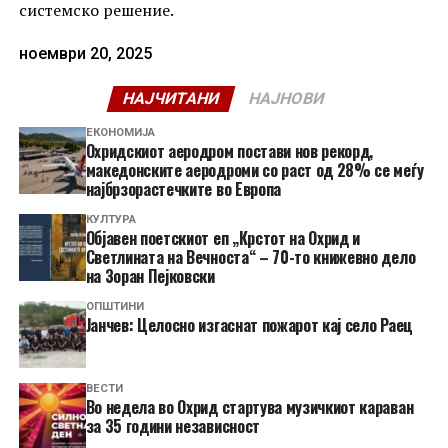
системско решение.
ноември 20, 2025
НАЈЧИТАНИ
НАЈНОВИ
ЕКОНОМИЈА
Охридскиот аеродром постави нов рекорд,
македонските аеродроми со раст од 28% се меѓу
најбрзорастечките во Европа
КУЛТУРА
Објавен поетскиот еп „Крстот на Охрид и
Светлината на Вечноста“ – 70-то книжевно дело
на Зоран Пејковски
ОПШТИНИ
Јанчев: Целосно изгаснат пожарот кај село Раец
ВЕСТИ
Во недела во Охрид стартува музичкиот караван
за 35 години независност