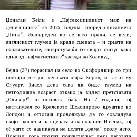
Џонатан Бејли е „Најсексипилниот маж на
денешнината“ за 2025 година, според списанието
„Пипл“. Извонреден во сè што прави, се вели,
англискиот глумец ја краде сцената – и срцата на
обожавателите, зацврстувајќи го својот статус како
една од „најмагнетните“ ѕвезди во Холивуд.
Бејли (37) пораснал на село во Оксфордшир со три
постари сестри, неговата мајка Керол, и татко му
Стјуарт. Знаел дека сака да биде глумец на
петгодишна возраст откако ја видел претставата
„Оливер!“ со неговата баба. На 7 години, тој
настапувал со Кралското Шекспирово друштво во
Лондон и оттогаш продолжува да го совладува
својот занает и на сцената и на екранот. И сепак, тој
сè уште се навикнува на целата „фама“ околу него.
Прашан, кога првпат почувствувал дека неговата