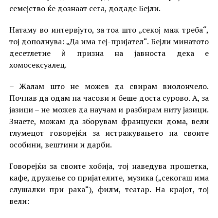
семејство ќе дознаат сега, додаде Бејли.
Натаму во интервјуто, за тоа што „секој маж треба“,
тој дополнува: „Да има геј-пријател“. Бејли минатото
десетлетие ѝ призна на јавноста дека е
хомосексуалец.
– Жалам што не можев да свирам виолончело.
Почнав да одам на часови и беше доста сурово. А, за
јазици – не можев да научам и разбирам ниту јазици.
Знаете, можам да зборувам француски дома, вели
глумецот говорејќи за истражувањето на своите
особини, вештини и дарби.
Говорејќи за своите хобија, тој наведува прошетка,
кафе, дружење со пријателите, музика („секогаш има
слушалки при рака“), филм, театар. На крајот, тој
вели: