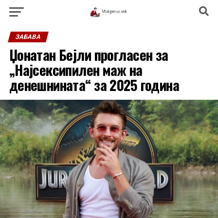
ЗАБАВА
Џонатан Бејли прогласен за
„Најсексипилен маж на
денешнината“ за 2025 година