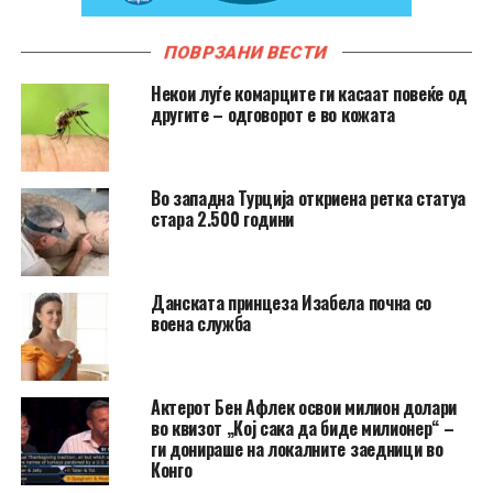
ПОВРЗАНИ ВЕСТИ
Hекои луѓе комарците ги касаат повеќе од
другите – одговорот е во кожата
Во западна Турција откриена ретка статуа
стара 2.500 години
Данската принцеза Изабела почна со
воена служба
Актерот Бен Афлек освои милион долари
во квизот „Кој сака да биде милионер“ –
ги донираше на локалните заедници во
Конго