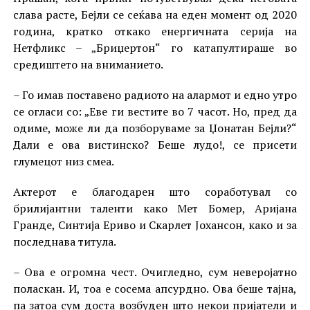
слава расте, Бејли се сеќава на еден момент од 2020
година, кратко откако енергичната серија на
Нетфликс – „Бриџертон“ го катапултираше во
средиштето на вниманието.
– Го имав поставено радиото на алармот и едно утро
се огласи со: „Еве ги вестите во 7 часот. Но, пред да
одиме, може ли да позборуваме за Џонатан Бејли?“
Дали е ова вистинско? Беше лудо!, се присети
глумецот низ смеа.
Актерот е благодарен што соработувал со
брилијантни таленти како Мет Бомер, Аријана
Гранде, Синтија Ериво и Скарлет Јохансон, како и за
последнава титула.
– Ова е огромна чест. Очигледно, сум неверојатно
поласкан. И, тоа е сосема апсурдно. Ова беше тајна,
па затоа сум доста возбуден што некои пријатели и