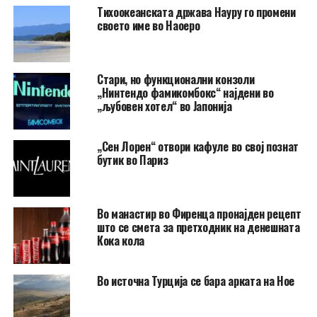
Тихоокеанската држава Науру го промени
своето име во Наоеро
Стари, но функционални конзоли
„Нинтендо фамикомбокс“ најдени во
„љубовен хотел“ во Јапонија
„Сен Лорен“ отвори кафуле во свој познат
бутик во Париз
Во манастир во Фиренца пронајден рецепт
што се смета за претходник на денешната
Кока кола
Во источна Турција се бара арката на Ное