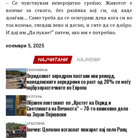
– Се чувствувам неверојатно среќно. Животот е
возење за секого, без разлика кој си, од каде
доаѓаш… Само треба да се осигураш дека кога си во
тоа возење, гледаш лево и десно, и сите да се добро.
И дај им „Да пукне!“ патем, ако им е потребно.
ноември 5, 2025
НАЈЧИТАНИ
НАЈНОВИ
ЕКОНОМИЈА
Охридскиот аеродром постави нов рекорд,
македонските аеродроми со раст од 28% се меѓу
најбрзорастечките во Европа
КУЛТУРА
Објавен поетскиот еп „Крстот на Охрид и
Светлината на Вечноста“ – 70-то книжевно дело
на Зоран Пејковски
ОПШТИНИ
Јанчев: Целосно изгаснат пожарот кај село Раец