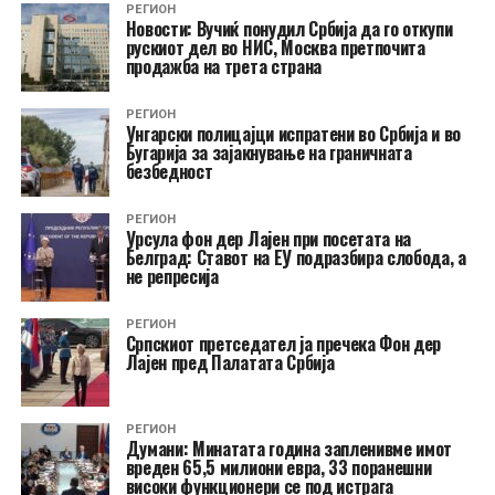
РЕГИОН
Новости: Вучиќ понудил Србија да го откупи
рускиот дел во НИС, Москва претпочита
продажба на трета страна
РЕГИОН
Унгарски полицајци испратени во Србија и во
Бугарија за зајакнување на граничната
безбедност
РЕГИОН
Урсула фон дер Лајен при посетата на
Белград: Ставот на ЕУ подразбира слобода, а
не репресија
РЕГИОН
Српскиот претседател ја пречека Фон дер
Лајен пред Палатата Србија
РЕГИОН
Думани: Минатата година запленивме имот
вреден 65,5 милиони евра, 33 поранешни
високи функционери се под истрага