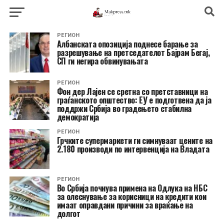
РЕГИОН
Албанската опозиција поднесе барање за
разрешување на претседателот Бајрам Бегај,
СП ги негира обвинувањата
РЕГИОН
Фон дер Лајен се сретна со претставници на
граѓанското општество: ЕУ е подготвена да ја
поддржи Србија во градењето стабилна
демократија
РЕГИОН
Грчките супермаркети ги симнуваат цените на
2.180 производи по интервенција на Владата
РЕГИОН
Во Србија почнува примена на Одлука на НБС
за олеснување за корисници на кредити кои
имаат оправдани причини за враќање на
долгот