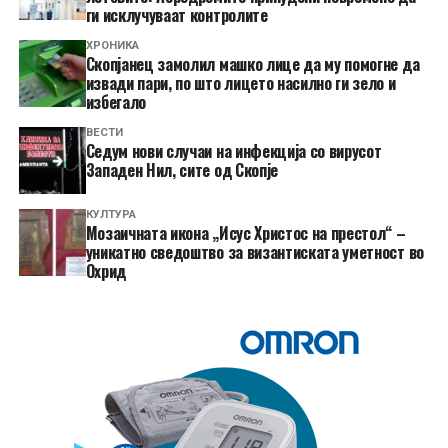
ги исклучуваат контролите
ХРОНИКА
Скопјанец замолил машко лице да му помогне да
извади пари, по што лицето насилно ги зело и
избегало
ВЕСТИ
Седум нови случаи на инфекција со вирусот
Западен Нил, сите од Скопје
КУЛТУРА
Мозаичната икона „Исус Христос на престол“ –
уникатно сведоштво за византиската уметност во
Охрид