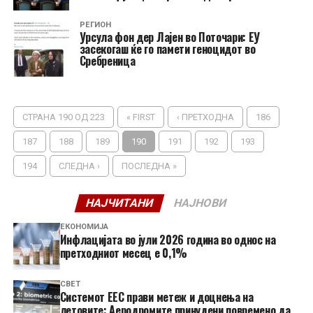
РЕГИОН
Урсула фон дер Лајен во Поточари: ЕУ
засекогаш ќе го памети геноцидот во
Сребреница
СТРАНА 190 ОД 223
« FIRST
‹ ПРЕТХОДНА
186
187
188
189
190
191
192
193
194
СЛЕДНА ›
ПОСЛЕДНА »
НАЈЧИТАНИ
НАЈНОВИ
ЕКОНОМИЈА
Инфлацијата во јули 2026 година во однос на
претходниот месец е 0,1%
СВЕТ
Системот ЕЕС прави метеж и доцнења на
летовите: Аеродромите принудени повремено да