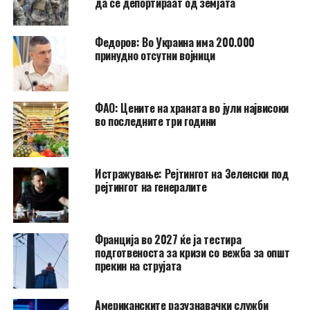
да се депортираат од земјата
Федоров: Во Украина има 200.000
принудно отсутни војници
ФАО: Цените на храната во јули највисоки
во последните три години
Истражување: Рејтингот на Зеленски под
рејтингот на генералите
Франција во 2027 ќе ја тестира
подготвеноста за кризи со вежба за општ
прекин на струјата
Американските разузнавачки служби