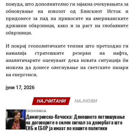
понуда, што дополнително ги зајакна очекувањата за
обновување на извозот од Блискиот Исток и
придонесе за пад на приносите на американските
државни обврзници, како и за раст на глобалните
обврзници.
И покрај геополитичките тензии што претходно ги
намалија стратешките резерви на нафта,
аналитичарите оценуваат дека новата ситуација би
можела да донесе олеснување на светските пазари
на енергенси.
јуни 17, 2026
НАЈЧИТАНИ
НАЈНОВИ
ЕКОНОМИЈА
Димитриеска-Кочоска: Денешното потпишување
на договорите е силен сигнал за довербата што
ЕИБ и ЕБОР ја имаат во нашите политики