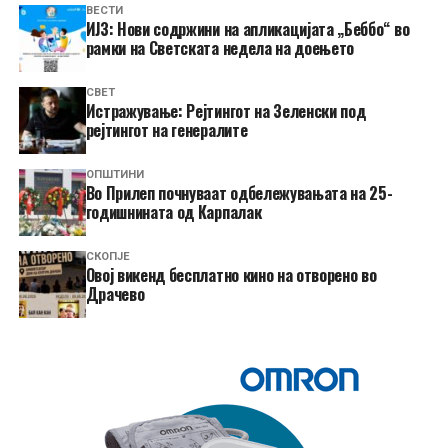
ВЕСТИ
ИЈЗ: Нови содржини на апликацијата „Беббо“ во
рамки на Светската недела на доењето
СВЕТ
Истражување: Рејтингот на Зеленски под
рејтингот на генералите
ОПШТИНИ
Во Прилеп почнуваат одбележувањата на 25-
годишнината од Карпалак
СКОПЈЕ
​Овој викенд бесплатно кино на отворено во
Драчево