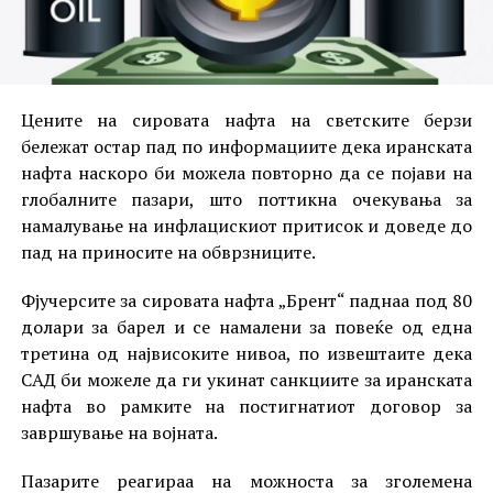
Цените на сировата нафта на светските берзи
бележат остар пад по информациите дека иранската
нафта наскоро би можела повторно да се појави на
глобалните пазари, што поттикна очекувања за
намалување на инфлацискиот притисок и доведе до
пад на приносите на обврзниците.
Фјучерсите за сировата нафта „Брент“ паднаа под 80
долари за барел и се намалени за повеќе од една
третина од највисоките нивоа, по извештаите дека
САД би можеле да ги укинат санкциите за иранската
нафта во рамките на постигнатиот договор за
завршување на војната.
Пазарите реагираа на можноста за зголемена