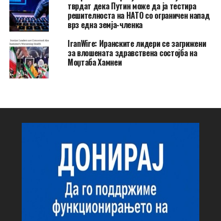
тврдат дека Путин може да ја тестира
решителноста на НАТО со ограничен напад
врз една земја-членка
IranWire: Иранските лидери се загрижени
за влошената здравствена состојба на
Моџтаба Хамнеи