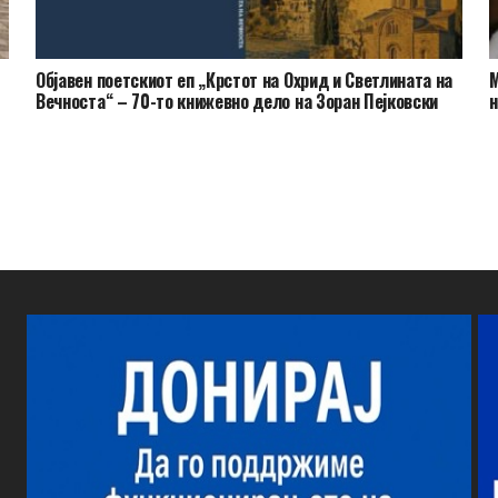
Објавен поетскиот еп „Крстот на Охрид и Светлината на
М
Вечноста“ – 70-то книжевно дело на Зоран Пејковски
н