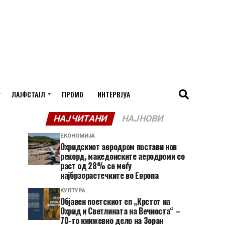
ЛАЈФСТАЈЛ
ПРОМО
ИНТЕРВЈУА
НАЈЧИТАНИ
НАЈНОВИ
ЕКОНОМИЈА
Охридскиот аеродром постави нов
рекорд, македонските аеродроми со
раст од 28% се меѓу
најбрзорастечките во Европа
КУЛТУРА
Објавен поетскиот еп „Крстот на
Охрид и Светлината на Вечноста“ –
70-то книжевно дело на Зоран