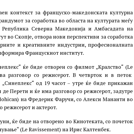
аен контекст за француско-македонската културна
андумот за соработка во областа на културата меѓу
 Република Северна Македонија и Амбасадата на
тут во Скопје, отвора нови перспективи за соработка
урните и креативните индустрии, професионалната
информира Францускиот институт.
неплекс“ ќе биде отворен со филмот „Кралство“ (Le
а разговор со режисерот. В четврток и в петок
о „Синеплекс“ од 19 часот – утре ќе биде прикажан
 де Перети и ќе има разговор со режисерот, задутре
Mohican) на Фредерик Фаручи, со Алекси Мананти во
со режисерот и актерот.
јуни, ќе биде на отворено во Кинотеката, со почеток
нување“ (Le Ravissement) на Ирис Калтенбек.