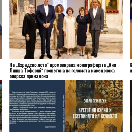
На „Охридско лето“ промовирана монографијата „Ана
К
Липша-Тофовиќ“ посветена на големата македонска
н
оперска примадона