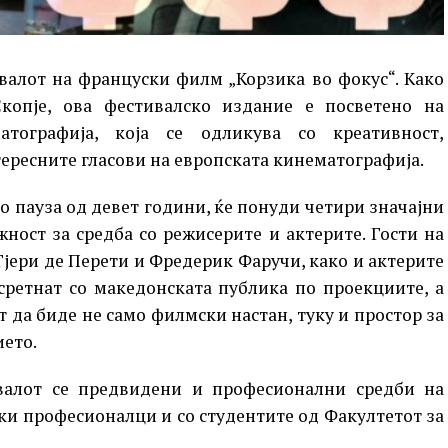
ивалот на француски филм „Корзика во фокус“. Како
опје, ова фестивалско издание е посветено на
тографија, која се одликува со креативност,
тересните гласови на европската кинематографија.
о пауза од девет години, ќе понуди четири значајни
ност за средба со режисерите и актерите. Гости на
јери де Перети и Фредерик Фаручи, како и актерите
сретнат со македонската публика по проекциите, а
 да биде не само филмски настан, туку и простор за
ието.
валот се предвидени и професионални средби на
и професионалци и со студентите од Факултетот за