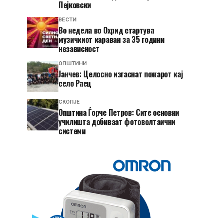
Пејковски
ВЕСТИ
Во недела во Охрид стартува
музичкиот караван за 35 години
независност
ОПШТИНИ
Јанчев: Целосно изгаснат пожарот кај
село Раец
СКОПЈЕ
Општина Ѓорче Петров: Сите основни
училишта добиваат фотоволтаични
системи