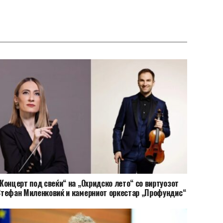
Концерт под свеќи“ на „Охридско лето“ со виртуозот
тефан Миленковиќ и камерниот оркестар „Профундис“