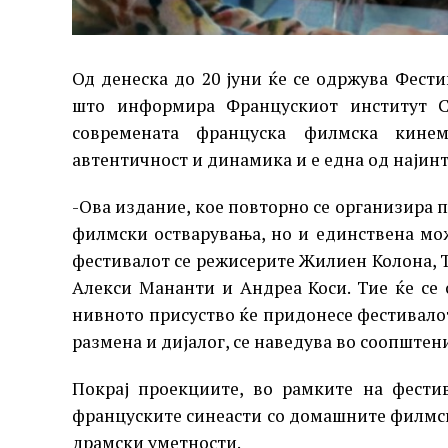
Од денеска до 20 јуни ќе се одржува Фест
што информира Францускиот институт Ск
современата француска филмска кинема
автентичност и динамика и е една од најин
-Ова издание, кое повторно се организира п
филмски остварувања, но и единствена мож
фестивалот се режисерите Жилиен Колона, Т
Алекси Мананти и Андреа Коси. Тие ќе се 
нивното присуство ќе придонесе фестивалот
размена и дијалог, се наведува во соопштен
Покрај проекциите, во рамките на фести
француските синеасти со домашните филмск
драмски уметности.