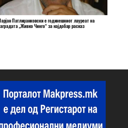
арјан Патлиџанковски е годинешниот лауреат на
аградата „Живко Чинго“ за најдобар расказ