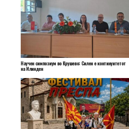
Научен симпозиум во Крушево: Силен е континуитетот
на Илинден