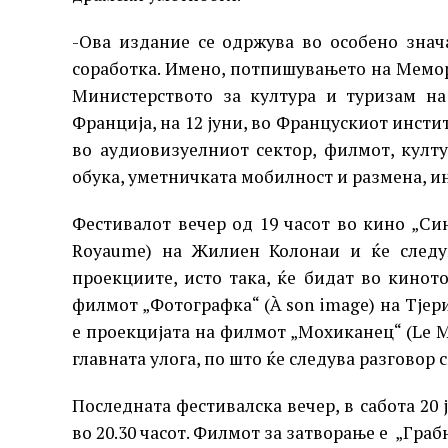
-Ова издание се одржува во особено знач
соработка. Имено, потпишувањето на Мемор
Министерството за култура и туризам на
Франција, на 12 јуни, во Францускиот инсти
во аудиовизуелниот сектор, филмот, култ
обука, уметничката мобилност и размена, 
Фестивалот вечер од 19 часот во кино „Си
Royaume) на Жилиен Колонаи и ќе следув
проекциите, исто така, ќе бидат во кинот
филмот „Фотографка“ (À son image) на Тјери
е проекцијата на филмот „Мохиканец“ (Le 
главната улога, по што ќе следува разговор 
Последната фестивалска вечер, в сабота 20 
во 20.30 часот. Филмот за затворање е „Граб