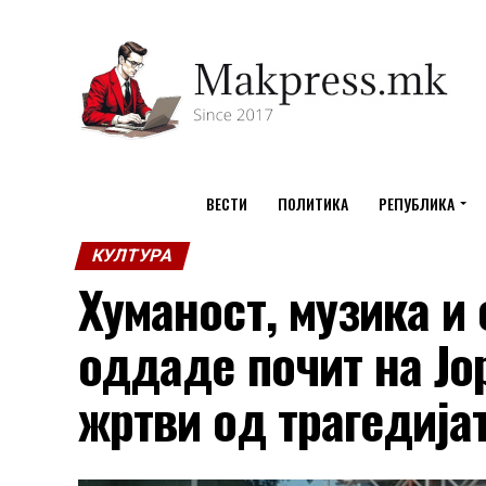
ВЕСТИ
ПОЛИТИКА
РЕПУБЛИКА
КУЛТУРА
Хуманост, музика и
оддаде почит на Јо
жртви од трагедија