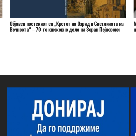
Објавен поетскиот еп „Крстот на Охрид и Светлината на
М
Вечноста“ – 70-то книжевно дело на Зоран Пејковски
н