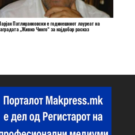
арјан Патлиџанковски е годинешниот лауреат на
аградата „Живко Чинго“ за најдобар расказ