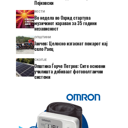
Пејковски
ВЕСТИ
Во недела во Охрид стартува
музичкиот караван за 35 години
независност
ОПШТИНИ
Јанчев: Целосно изгаснат пожарот кај
село Раец
СКОПЈЕ
Општина Ѓорче Петров: Сите основни
училишта добиваат фотоволтаични
системи