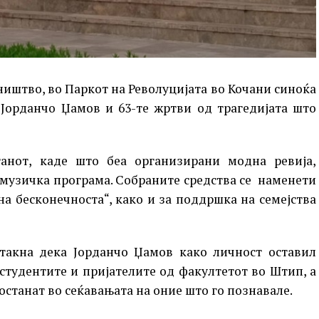
ништво, во Паркот на Револуцијата во Кочани синоќа
 Јорданчо Џамов и 63-те жртви од трагедијата што
танот, каде што беа организирани модна ревија,
 музичка програма. Собраните средства се наменети
на бесконечноста“, како и за поддршка на семејства
акна дека Јорданчо Џамов како личност оставил
студентите и пријателите од факултетот во Штип, а
останат во сеќавањата на оние што го познавале.