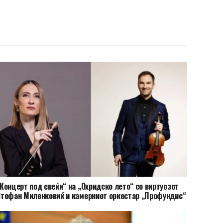
Концерт под свеќи“ на „Охридско лето“ со виртуозот
тефан Миленковиќ и камерниот оркестар „Профундис“