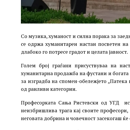
Со музика, хуманост и силна порака за заед
се одржа хуманитарен настан посветен на
длабоко го потресе градот и целата јавност.
Голем број граѓани присуствуваа на нас
хуманитарна продажба на фустани и богата
за изградба на спомен-обележјето „Патека 
од ранливи категории.
Професорката Сања Ристевски од УГД ист
неизбришлива трага кај своите професори, 
неговата добрина и човечност засекогаш ќе 