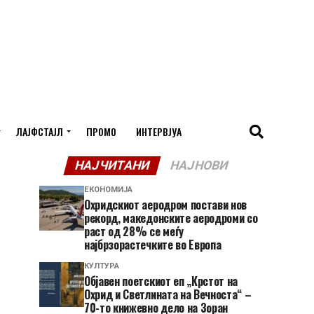
ЛАЈФСТАЈЛ
ПРОМО
ИНТЕРВЈУА
НАЈЧИТАНИ
НАЈНОВИ
ЕКОНОМИЈА
Охридскиот аеродром постави нов
рекорд, македонските аеродроми со
раст од 28% се меѓу
најбрзорастечките во Европа
КУЛТУРА
Објавен поетскиот еп „Крстот на
Охрид и Светлината на Вечноста“ –
70-то книжевно дело на Зоран