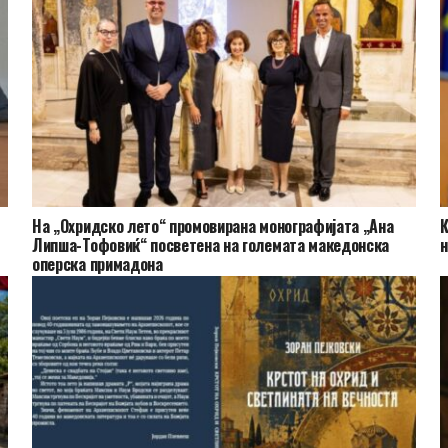
На „Охридско лето“ промовирана монографијата „Ана
К
Липша-Тофовиќ“ посветена на големата македонска
н
оперска примадона