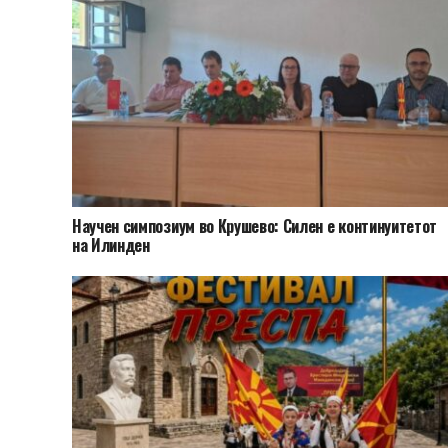
Научен симпозиум во Крушево: Силен е континуитетот
на Илинден