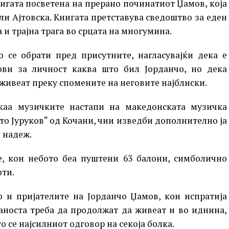
игата посветена на прерано починатиот Џамов, која
ли Ајтовска. Книгата претставува сведоштво за еден
 и трајна трага во срцата на многумина.
о се обрати пред присутните, нагласувајќи дека е
ови за личност каква што бил Јорданчо, но дека
живеат преку спомените на неговите најблиски.
каа музичките настапи на македонската музичка
то Јуруков“ од Кочани, чии изведби дополнително ја
и надеж.
е, кон небото беа пуштени 63 балони, симболично
оти.
о и пријателите на Јорданчо Џамов, кои испратија
аноста треба да продолжат да живеат и во иднина,
 се најсилниот одговор на секоја болка.