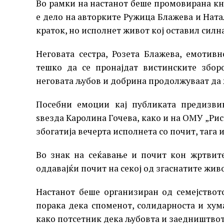
Во рамки на настанот беше промовирана кн
е дело на авторките Ружица Блажева и Ната
краток, но исполнет живот кој оставил силна
Неговата сестра, Розета Блажева, емотивн
тешко да се пронајдат вистинските збор
неговата љубов и добрина продолжуваат да 
Посебни емоции кај публиката предизви
ѕвезда Каролина Гочева, како и на ОМУ „Рис
збогатија вечерта исполнета со почит, тага 
Во знак на сеќавање и почит кон жртвит
оддавајќи почит на секој од згаснатите жив
Настанот беше организиран од семејствот
порака дека споменот, солидарноста и хум
како потсетник дека љубовта и заедништвото