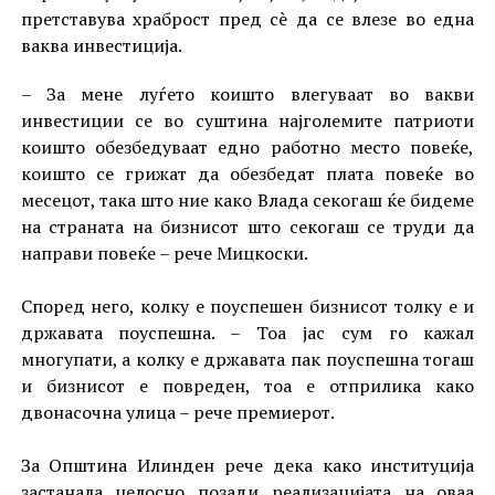
претставува храброст пред сè да се влезе во една
ваква инвестиција.
– За мене луѓето коишто влегуваат во вакви
инвестиции се во суштина најголемите патриоти
коишто обезбедуваат едно работно место повеќе,
коишто се грижат да обезбедат плата повеќе во
месецот, така што ние како Влада секогаш ќе бидеме
на страната на бизнисот што секогаш се труди да
направи повеќе – рече Мицкоски.
Според него, колку е поуспешен бизнисот толку е и
државата поуспешна. – Тоа јас сум го кажал
многупати, а колку е државата пак поуспешна тогаш
и бизнисот е повреден, тоа е отприлика како
двонасочна улица – рече премиерот.
За Општина Илинден рече дека како институција
застанала целосно позади реализацијата на оваа