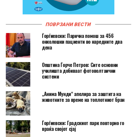
ПОВРЗАНИ ВЕСТИ
Ѓорѓиевски: Парична помош за 456
онколошки пациенти во наредните два
дена
Општина Ѓорче Петров: Сите основни
училишта добиваат фотоволтаични
системи
„Анима Мунди“ апелира за заштита на
животните за време на топлотниот бран
Ѓорѓиевски: Градскиот парк повторно го
враќа својот сјај