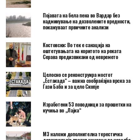
Појавата на бела пена во Вардар без
надминување на дозволените вредности,
покажуваат првичните анализи
Костовски: Во тек е санација на
оштетувањата на коритото на реката
Серава предизвикани од невремето
Целосно се реконструира мостот
„Естакада“ – важна сообраќајна врска за
Гази Баба и за цело Скопје
Изработени 53 поводници за прошетки на
кучиња во „Лајка“
МЗ наложи дополнителна терестичка
дезинсекција против комарци во населба