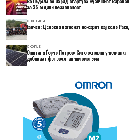
Во недела во Охрид стартува музичкиот караван
за 35 години независност
ОПШТИНИ
Јанчев: Целосно изгаснат пожарот кај село Раец
СКОПЈЕ
Општина Ѓорче Петров: Сите основни училишта
добиваат фотоволтаични системи