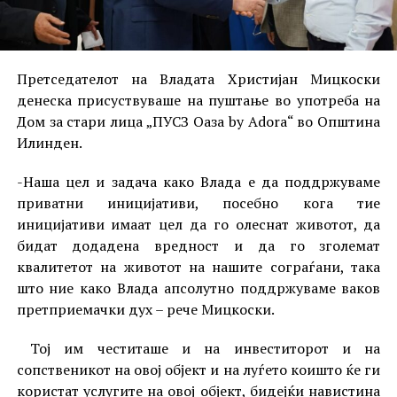
Претседателот на Владата Христијан Мицкоски
денеска присуствуваше на пуштање во употреба на
Дом за стари лица „ПУСЗ Оаза by Adora“ во Општина
Илинден.
-Наша цел и задача како Влада е да поддржуваме
приватни иницијативи, посебно кога тие
иницијативи имаат цел да го олеснат животот, да
бидат додадена вредност и да го зголемат
квалитетот на животот на нашите сограѓани, така
што ние како Влада апсолутно поддржуваме ваков
претприемачки дух – рече Мицкоски.
Тој им честиташе и на инвеститорот и на
сопственикот на овој објект и на луѓето коишто ќе ги
користат услугите на овој објект, бидејќи навистина