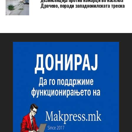
Драчево, поради западнонилската треска