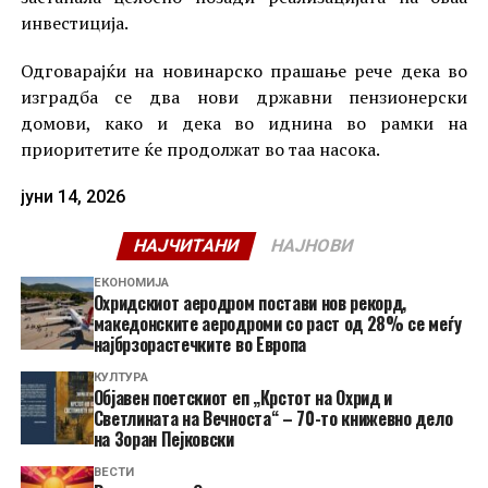
инвестиција.
Одговарајќи на новинарско прашање рече дека во
изградба се два нови државни пензионерски
домови, како и дека во иднина во рамки на
приоритетите ќе продолжат во таа насока.
јуни 14, 2026
НАЈЧИТАНИ
НАЈНОВИ
ЕКОНОМИЈА
Охридскиот аеродром постави нов рекорд,
македонските аеродроми со раст од 28% се меѓу
најбрзорастечките во Европа
КУЛТУРА
Објавен поетскиот еп „Крстот на Охрид и
Светлината на Вечноста“ – 70-то книжевно дело
на Зоран Пејковски
ВЕСТИ