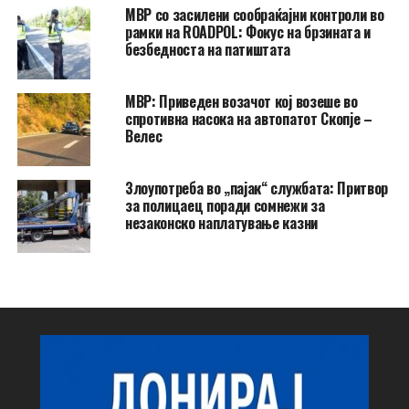
МВР со засилени сообраќајни контроли во
рамки на ROADPOL: Фокус на брзината и
безбедноста на патиштата
МВР: Приведен возачот кој возеше во
спротивна насока на автопатот Скопје –
Велес
Злоупотреба во „пајак“ службата: Притвор
за полицаец поради сомнежи за
незаконско наплатување казни