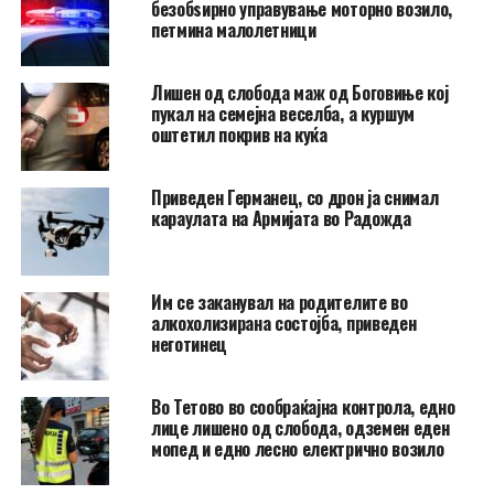
безобѕирно управување моторно возило,
петмина малолетници
Лишен од слобода маж од Боговиње кој
пукал на семејна веселба, а куршум
оштетил покрив на куќа
Приведен Германец, со дрон ја снимал
караулата на Армијата во Радожда
Им се заканувал на родителите во
алкохолизирана состојба, приведен
неготинец
Во Тетово во сообраќајна контрола, едно
лице лишено од слобода, одземен еден
мопед и едно лесно електрично возило