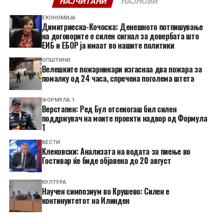
НАЈЧИТАНИ
НАЈНОВИ
ЕКОНОМИЈА
Димитриеска-Кочоска: Денешното потпишување
на договорите е силен сигнал за довербата што
ЕИБ и ЕБОР ја имаат во нашите политики
ОПШТИНИ
Велешките пожарникари изгаснаа два пожара за
помалку од 24 часа, спречена поголема штета
ФОРМУЛА 1
Верстапен: Ред Бул отсекогаш бил силен
поддржувач на моите проекти надвор од Формула
1
ВЕСТИ
Клековски: Анализата на водата за пиење во
Гостивар ќе биде објавена до 20 август
КУЛТУРА
Научен симпозиум во Крушево: Силен е
континуитетот на Илинден