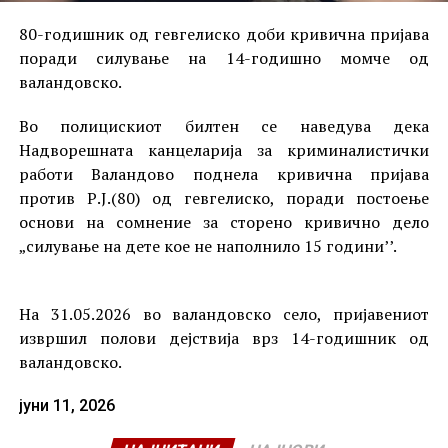
80-годишник од гевгелиско доби кривична пријава
поради силување на 14-годишно момче од
валандовско.
Во полицискиот билтен се наведува дека
Надворешната канцеларија за криминалистички
работи Валандово поднела кривична пријава
против Р.Ј.(80) од гевгелиско, поради постоење
основи на сомнение за сторено кривично дело
„силување на дете кое не наполнило 15 години’’.
На 31.05.2026 во валандовско село, пријавениот
извршил полови дејствија врз 14-годишник од
валандовско.
јуни 11, 2026