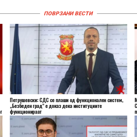
ПОВРЗАНИ ВЕСТИ
Петрушевски: СДС се плаши од функционален систем,
М
„Безбеден град“ е доказ дека институциите
С
г
функционираат
п