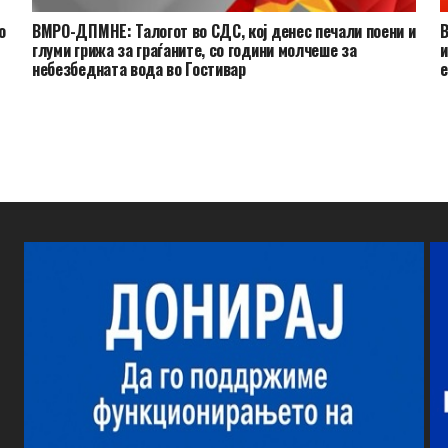
о
ВМРО-ДПМНЕ: Талогот во СДС, кој денес печали поени и
В
глуми грижа за граѓаните, со години молчеше за
и
небезбедната вода во Гостивар
е