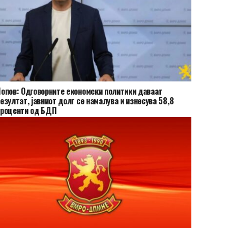
опов: Одговорните економски политики даваат
езултат, јавниот долг се намалува и изнесува 58,8
проценти од БДП