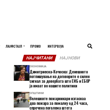
ЛАЈФСТАЈЛ
ПРОМО
ИНТЕРВЈУА
НАЈЧИТАНИ
НАЈНОВИ
ЕКОНОМИЈА
Димитриеска-Кочоска: Денешното
потпишување на договорите е силен
сигнал за довербата што ЕИБ и ЕБОР
ја имаат во нашите политики
ОПШТИНИ
Велешките пожарникари изгаснаа
два пожара за помалку од 24 часа,
спречена поголема штета