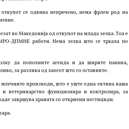
с откупот се одвива непречено, нема фрлен род на
невие.
езат во Македонија од откупот на млада зелка. Тоа е
МРО-ДПМНЕ работи. Нема зелка што се тркала по
олку да пополните агенда и да ширите паника,
иво, за разлика од хаосот што го оставивте.
о млечните производи, што е уште една евтина ваша
на и ветеринарство функционира и контролира, за
 каде завршува храната со откриени пестициди.
вара.