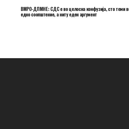
ВМРО-ДПМНЕ: СДС е во целосна конфузија, сто теми в
едно соопштение, а ниту еден аргумент