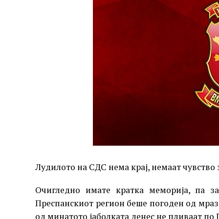
Лудилото на СДС нема крај, немаат чувство 
Очигледно имате кратка меморија, па за
Преспанскиот регион беше погоден од мраз 
од минатото јаболката денес не пливаат по 