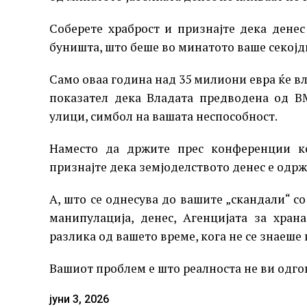
Соберете храброст и признајте дека дене
буништа, што беше во минатото ваше секојд
Само оваа година над 35 милиони евра ќе вл
показател дека Владата предводена од В
улици, симбол на вашата неспособност.
Наместо да држите прес конференции к
признајте дека земјоделството денес е одржл
А, што се однесува до вашите „скандали“ с
манипулација, денес, Агенцијата за хра
разлика од вашето време, кога не се знаеше
Вашиот проблем е што реалноста не ви одго
јуни 3, 2026