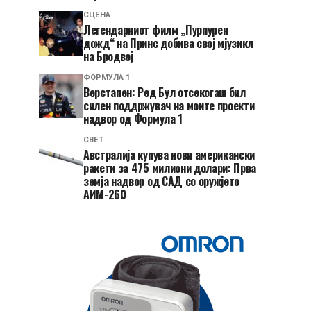
СЦЕНА
Легендарниот филм „Пурпурен
дожд“ на Принс добива свој мјузикл
на Бродвеј
ФОРМУЛА 1
Верстапен: Ред Бул отсекогаш бил
силен поддржувач на моите проекти
надвор од Формула 1
СВЕТ
Австралија купува нови американски
ракети за 475 милиони долари: Прва
земја надвор од САД со оружјето
АИМ-260