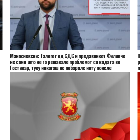
Манасиевски: Талогот од СДС и предавникот Филипче
П
не само што не го решавале проблемот со водата во
р
Гостивар, туку никогаш не побарале ниту понеле
одговорност