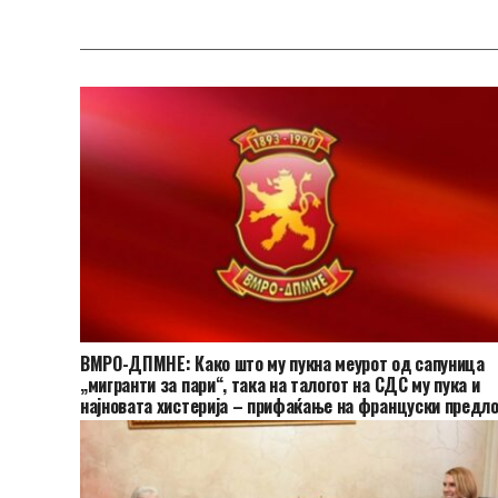
ВМРО-ДПМНЕ: Како што му пукна меурот од сапуница
„мигранти за пари“, така на талогот на СДС му пука и
најновата хистерија – прифаќање на француски предло