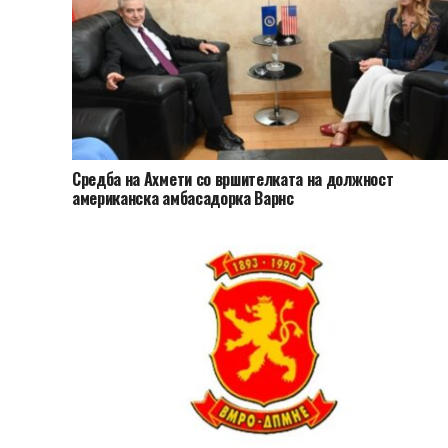
Средба на Ахмети со вршителката на должност
американска амбасадорка Варнс