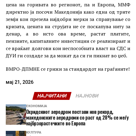
цена на горивата во регионот, па и Европа, ММФ
директно ја посочи Македонија како една од трите
земји кои презела најдобри мерки за справување со
кризата, цената на струјата не се поскапува ниту за
денар, а во исто ова време, растат платите,
пензиите, капиталните инвестиции се реализираат и
се враќаат долгови кои неспособната власт на СДС и
ДУИ ги создаде за да можат да си ги пикнат во џеб.
ВМРО-ДПМНЕ се грижи за стандардот на граѓаните!
мај 21, 2026
НАЈЧИТАНИ
НАЈНОВИ
ЕКОНОМИЈА
Охридскиот аеродром постави нов рекорд,
македонските аеродроми со раст од 28% се меѓу
најбрзорастечките во Европа
КУЛТУРА