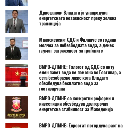
Дрвошанов: Владата ја унапредува
енергетската независност преку зелена
транзиција
Манасиевски: СДС и Филипче со години
молчеа за небезбедната вода, а денес
глумат загриженост за граѓаните
ВМРО-ДПМНЕ: Талогот од СДС со ниту
еден пакет вода не помогна во Гостивар, а
сега безобразно лаже кога Владата
обезбедува бесплатно вода за
гостиварчани
ВМРО-ДПМНЕ со конкретни реформи и
инвестиции обезбедува долгорочна
енергетска стабилност за Македонија
ВМРО-ДПМНЕ: Евростат потврдува раст на