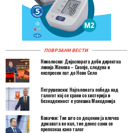
ПОВРЗАНИ ВЕСТИ
Николоски: Дијаспората доби директна
линија Женева – Скопје, следува и
експресен пат до Ново Село
Петрушевски: Најголемата победа над
талогот кој се храни со хистерија и
безнадежност е успешна Македонија
Ковачки: Тие што со децении ја влечеа
државата во кал, тие денес сами се
препознаа како талог