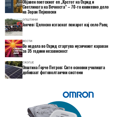
Објавен поетскиот еп „Крстот на Охрид и
Светлината на Вечноста“ – 70-то книжевно дело
на Зоран Пејковски
ОПШТИНИ
Јанчев: Целосно изгаснат пожарот кај село Раец
ВЕСТИ
Во недела во Охрид стартува музичкиот караван
за 35 години независност
СКОПЈЕ
Општина Ѓорче Петров: Сите основни училишта
добиваат фотоволтаични системи