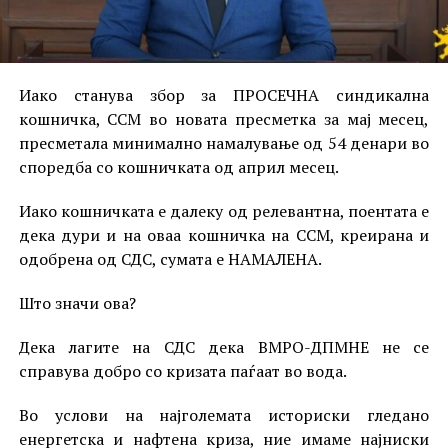
Иако станува збор за ПРОСЕЧНА синдикална
кошничка, ССМ во новата пресметка за мај месец,
пресметала минимално намалување од 54 денари во
споредба со кошничката од април месец.
Иако кошничката е далеку од релевантна, поентата е
дека дури и на оваа кошничка на ССМ, креирана и
одобрена од СДС, сумата е НАМАЛЕНА.
Што значи ова?
Дека лагите на СДС дека ВМРО-ДПМНЕ не се
справува добро со кризата паѓаат во вода.
Во услови на најголемата историски гледано
енергетска и нафтена криза, ние имаме најниски