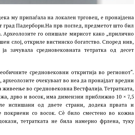
дека му припаѓала на локален трговец, е пронајдена
т град Падерборн.На прв поглед, предметот што бил
а. Археолозите го опишале мирисот како „прилично
шен слој, откриле вистинско богатство. Според нив,
ја зачувала средновековната тетратка од десет
еобичните средновековни откритија во регионот“.
, археолозите очекуваат во неа да пронајдат вредни
а живеење во средновековна Вестфалија. Тетратката,
ожа, дрво и восок, има димензии приближно 10 × 7,5
ле испишани од двете страни, додека првата и
е покриени со восок. Сè било сместено во кожна
докази, тетратката не била намерно фрлена, туку