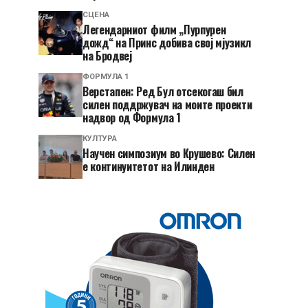
СЦЕНА
Легендарниот филм „Пурпурен
дожд“ на Принс добива свој мјузикл
на Бродвеј
ФОРМУЛА 1
Верстапен: Ред Бул отсекогаш бил
силен поддржувач на моите проекти
надвор од Формула 1
КУЛТУРА
Научен симпозиум во Крушево: Силен
е континуитетот на Илинден