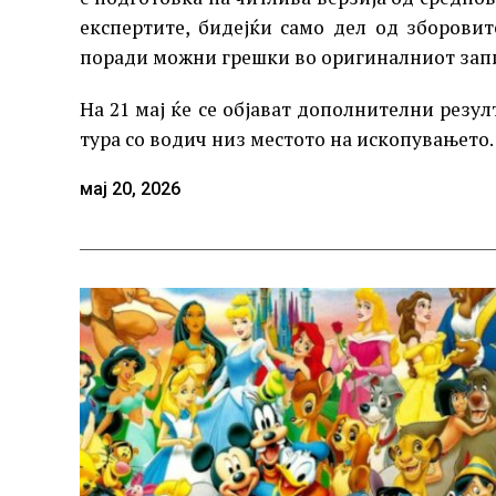
експертите, бидејќи само дел од зборовит
поради можни грешки во оригиналниот зап
На 21 мај ќе се објават дополнителни резу
тура со водич низ местото на ископувањето.
мај 20, 2026