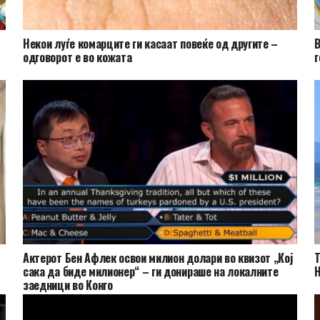
Hекои луѓе комарците ги касаат повеќе од другите –
В
одговорот е во кожата
г
Актерот Бен Афлек освои милион долари во квизот „Кој
Т
сака да биде милионер“ – ги донираше на локалните
заедници во Конго