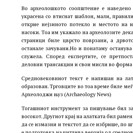
Во археолошкото соопштение е наведено 
украсена со втиснат шаблон, мали, правил
открие нејзиното потекло и местото на 
насоки. Тоа им укажало на археолозите дек
страници биле цврсто поврзани, а дрвот
останале зачувани.Но и понатаму останува 
служела. Според експертите, се претпос
деловни трансакции и свои мисли во форма
Средновековниот текст е напишан на лат
образован. Трговците во тоа време биле меѓ
Археолоджи њуз (Archaeology News)
Тогашниот инструмент за пишување бил за
восокот. Другиот крај на алатката бил раме
да се измазни и текстот да се избрише, по ш
е подготовка на читлива верзија од среднов