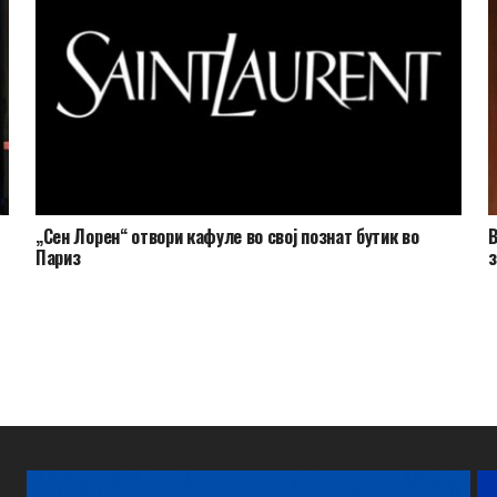
„Сен Лорен“ отвори кафуле во свој познат бутик во
В
Париз
з