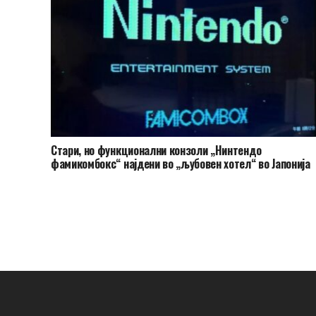
Стари, но функционални конзоли „Нинтендо
фамикомбокс“ најдени во „љубовен хотел“ во Јапонија