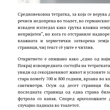
Средновековна тетратка, за која се верува 
речиси недопрена во тоалет, во германскио
изваден изгледал како грутка влажна земј
непријатен“, но кога го отстраниле надворе
влажната и херметички затворена земја 
страници, чиј текст сè уште е читлив.
Откритието е опишано како „едно од најн
Покрај извонредната состојба на тетратката
увиди од секојдневниот живот и условите з
стара помеѓу 700 и 800 години, врзана во к
сантиметри. Осум од десет страници би
последната страница од една страна бил
футрола со капак. Според археолошките 
случајно паднала во тоалетот.