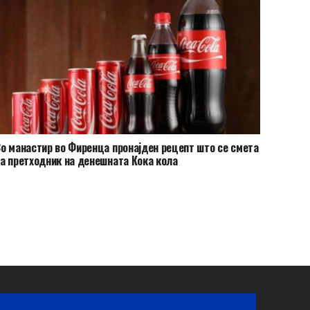
о манастир во Фиренца пронајден рецепт што се смета
а претходник на денешната Кока кола