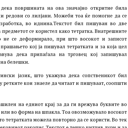
дека површината на ова значајно откритие била
ни редови со лилјани. Можеби тоа ќе помогне да се
изработка, во иднина.Текстот бил пишуван во две
а предметот се користел како тетратка. Внатрешните
о не се деформирало, при што восокот и записот
прашањето кој ја пишувал тетратката и за која цел
тавува дека припаѓала на трговец кој запишувал
 на белешки.
ински јазик, што укажува дека сопственикот бил
у ретките кои знаеле да читаат и пишуваат, соопшти
шилен на едниот крај за да ги врежува буквите во
н или во форма на шпакла. Тоа овозможувало восокот
то тетратката можела повторно да се користи. Во тек
ековниот ракопис. Текстот е тешко читлив дури и за