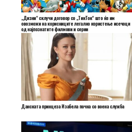
„Дизни“ склучи договор со „ТикТок“ што ќе им
овозможи на корисниците легално користење исечоци
од најпознатите филмови и серии
Данската принцеза Изабела почна со воена служба