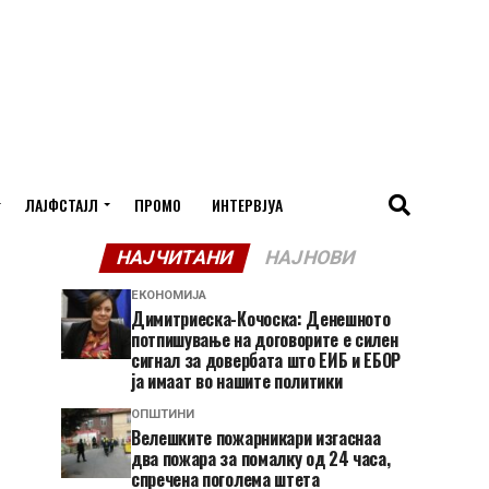
ЛАЈФСТАЈЛ
ПРОМО
ИНТЕРВЈУА
НАЈЧИТАНИ
НАЈНОВИ
ЕКОНОМИЈА
Димитриеска-Кочоска: Денешното
потпишување на договорите е силен
сигнал за довербата што ЕИБ и ЕБОР
ја имаат во нашите политики
ОПШТИНИ
Велешките пожарникари изгаснаа
два пожара за помалку од 24 часа,
спречена поголема штета