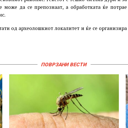
е може да се препознаат, а обработката ќе потрае
ис.
лтати од археолошкиот локалитет и ќе се организира
ПОВРЗАНИ ВЕСТИ