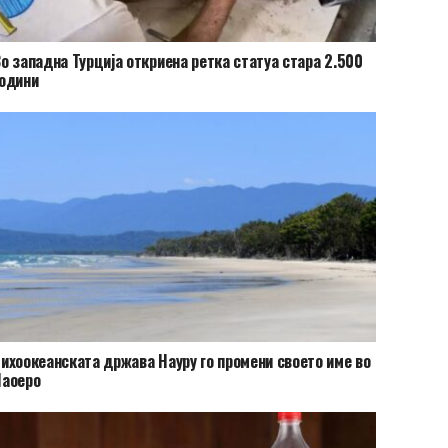
о западна Турција откриена ретка статуа стара 2.500
одини
ихоокеанската држава Науру го промени своето име во
Наоеро