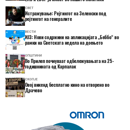
СВЕТ
Истражување: Рејтингот на Зеленски под
рејтингот на генералите
ВЕСТИ
ИЈЗ: Нови содржини на апликацијата „Беббо“ во
рамки на Светската недела на доењето
ОПШТИНИ
Во Прилеп почнуваат одбележувањата на 25-
годишнината од Карпалак
СКОПЈЕ
​Овој викенд бесплатно кино на отворено во
Драчево