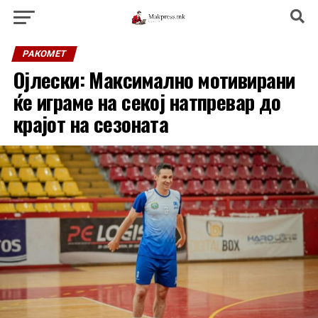
РАКОМЕТ
Ојлески: Максимално мотивирани
ќе играме на секој натпревар до
крајот на сезоната