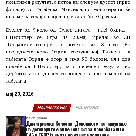
позитивен резултат, а потоа ни следува дуелот (прво
финале) со Татабања. Максимално мотивирани ќе
играме на секој натпревар, изјави Гоце Ојлески.
Дуелот од 9.коло од Супер лигата – плеј Охрид –
Е.Пелистер се игра на 20.мај (среда) во СЦ
„Билјанини извори“ со почеток во 18 часот. Во
последното коло Охрид гостува кај Тиквеш. На
табелата Охрид е втор и има 50 бодови, или два
повеќе од Е.Пелистер, па и нерешен резултат во
дербито може да им го донесе второто место на
табелата
мај 20, 2026
НАЈЧИТАНИ
НАЈНОВИ
ЕКОНОМИЈА
Димитриеска-Кочоска: Денешното потпишување
на договорите е силен сигнал за довербата што
ЕИБ и ЕБОР ја имаат во нашите политики