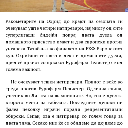
Ракометарите на Охрид до крајот на сезоната ги
очекуваат уште четири натпревари, најмногу од сите
суперлигаши бидејќи покрај двата дуела од
домашното првенство имаат и два европски против
унгарска Татабања во финалето на ЕХФ Европскиот
куп. Охриѓани се свесни дека и домашните дуели,
пред сè првиот со првакот Еурофарм Пелистер се од
голема важност.
– Не очекуваат тешки натпревари. Првиот е веќе во
среда против Еурофарм Пелистер. Одлична екипа,
учесник во Лигата на шампионите. Но, тоа е дуел за
второто место на табелата. Последните денови ни
фалеа неколку играчи поради репрезентативни
обврски. Сепак, ова е натпревар со голем товар за
двата тима. Секако ние ќе се обидеме да дојдеме до