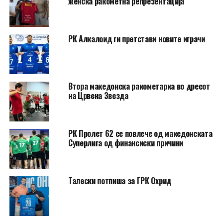
женска ракометна репрезентација
РК Алкалоид ги претстави новите играчи
Втора македонска ракометарка во дресот
на Црвена Звезда
РК Пролет 62 се повлече од македонската
Суперлига од финансиски причини
Талески потпиша за ГРК Охрид