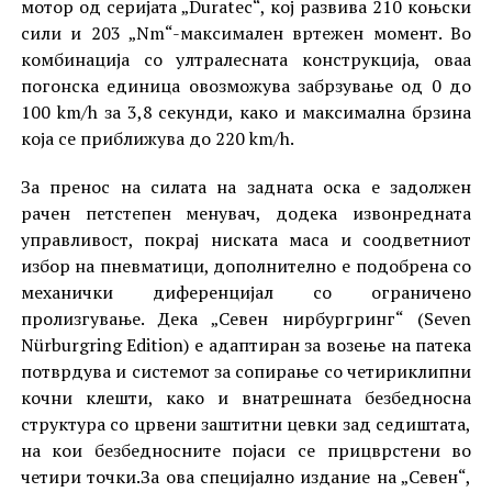
мотор од серијата „Duratec“, кој развива 210 коњски
сили и 203 „Nm“-максимален вртежен момент. Во
комбинација со ултралесната конструкција, оваа
погонска единица овозможува забрзување од 0 до
100 km/h за 3,8 секунди, како и максимална брзина
која се приближува до 220 km/h.
За пренос на силата на задната оска е задолжен
рачен петстепен менувач, додека извонредната
управливост, покрај ниската маса и соодветниот
избор на пневматици, дополнително е подобрена со
механички диференцијал со ограничено
пролизгување. Дека „Севен нирбургринг“ (Seven
Nürburgring Edition) е адаптиран за возење на патека
потврдува и системот за сопирање со четириклипни
кочни клешти, како и внатрешната безбедносна
структура со црвени заштитни цевки зад седиштата,
на кои безбедносните појаси се прицврстени во
четири точки.За ова специјално издание на „Севен“,