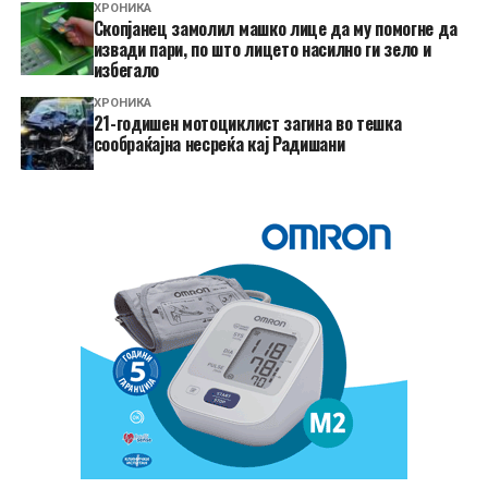
ХРОНИКА
Скопјанец замолил машко лице да му помогне да
извади пари, по што лицето насилно ги зело и
избегало
ХРОНИКА
21-годишен мотоциклист загина во тешка
сообраќајна несреќа кај Радишани