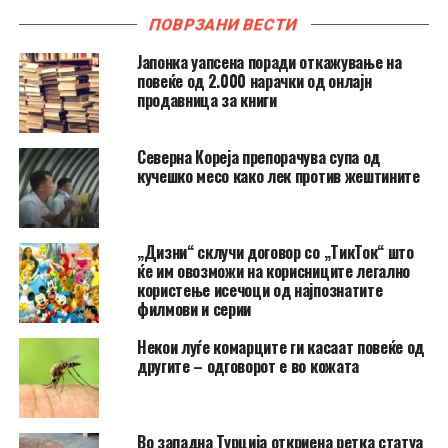
ПОВРЗАНИ ВЕСТИ
Јапонка уапсена поради откажување на
повеќе од 2.000 нарачки од онлајн
продавница за книги
Северна Кореја препорачува супа од
кучешко месо како лек против жештините
„Дизни“ склучи договор со „ТикТок“ што
ќе им овозможи на корисниците легално
користење исечоци од најпознатите
филмови и серии
Hекои луѓе комарците ги касаат повеќе од
другите – одговорот е во кожата
Во западна Турција откриена ретка статуа