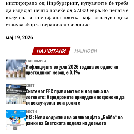
инспирирано од Нирбургринг, купувачите ќе треба
да издвојат нешто повеќе од 57.000 евра. Во цената е
вклучена и специјална плочка која означува дека
станува збор за ограничено издание.
мај 19, 2026
НАЈЧИТАНИ
НАЈНОВИ
ЕКОНОМИЈА
Инфлацијата во јули 2026 година во однос на
претходниот месец е 0,1%
СВЕТ
Системот ЕЕС прави метеж и доцнења на
летовите: Аеродромите принудени повремено да
ги исклучуваат контролите
ВЕСТИ
ИЈЗ: Нови содржини на апликацијата „Беббо“ во
рамки на Светската недела на доењето