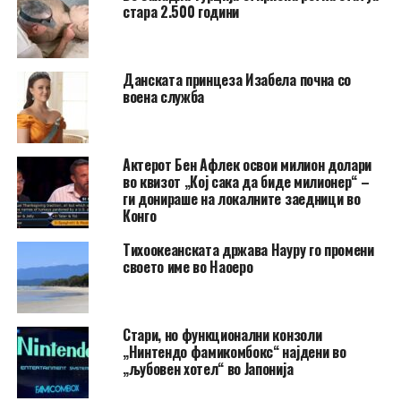
стара 2.500 години
Данската принцеза Изабела почна со
воена служба
Актерот Бен Афлек освои милион долари
во квизот „Кој сака да биде милионер“ –
ги донираше на локалните заедници во
Конго
Тихоокеанската држава Науру го промени
своето име во Наоеро
Стари, но функционални конзоли
„Нинтендо фамикомбокс“ најдени во
„љубовен хотел“ во Јапонија