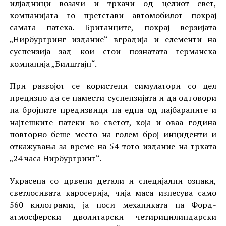
илјадници возачи и тркачи од целиот свет,
компанијата го претстави автомобилот покрај
самата патека. Британците, покрај верзијата
„Нирбургринг издание“ вградија и елементи на
суспензија зад кои стои познатата германска
компанија „Билштајн“.
При развојот се користени симулатори со цел
прецизно да се намести суспензијата и да одговори
на бројните предизвици на една од најбараните и
најтешките патеки во светот, која и оваа година
повторно беше место на голем број инциденти и
откажувања за време на 54-тото издание на трката
„24 часа Нирбургринг“.
Украсена со црвени детали и специјални ознаки,
светлосивата каросерија, чија маса изнесува само
560 килограми, ја носи механиката на Форд-
атмосферски дволитарски четирицилиндарски