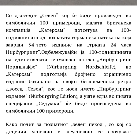
Со двоседот „Севен“ кој ќе биде произведен во
симболични 100 примероци, малата британска
компанија „Катерхам“ потсетува на 100-
годишнината од познатата германска патека на која
заврши 54-тото издание на „трката 24 часа
Нирбургринг“.Одбележувајќи ја 100-годишнината
на единствената германска патека „Нирбургринг
Нордшлајфе“ (Nürburgring Nordschleife), во
„Катерхам“ подготвија бројчено ограничено
издание базирано на својот безвременски ретро
двосед „Севен“, кое го носи името „Нирбургринг
издание“ (Nürburgring Edition), а уште една во низата
специјални „Седумки“ ќе биде произведена во
симболични 100 примероци.
Како почит за познатиот „зелен пекол“, со кој со
децении успешно и неуспешно се соочуваат