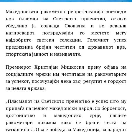
Македонската ракометна репрезентација обезбеди
нов пласман на Светското првенство, откако
убедливо ја совлада Словачка и во реванш
натпреварот, потврдувајќи го местото меѓу
најдобрите светски селекции. Големиот успех
предизвика бројни честитки од државниот врв,
спортската јавност и навивачите.
Премиерот Христијан Мицкоски преку објава на
социјалните мрежи им честиташе на ракометарите
за успехот, посочувајќи дека овој резултат е гордост
за целата држава.
„Пласманот на Светското првенство е успех што му
припаѓа на целиот македонски народ. Со борбеност,
достоинство и македонско срце, нашите
ракометари покажаа како се брани честа на
татковината. Ова е победа за Македонија, за народот