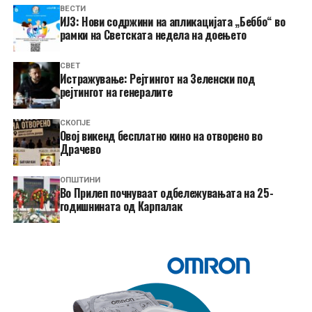
ВЕСТИ
ИЈЗ: Нови содржини на апликацијата „Беббо“ во
рамки на Светската недела на доењето
СВЕТ
Истражување: Рејтингот на Зеленски под
рејтингот на генералите
СКОПЈЕ
​Овој викенд бесплатно кино на отворено во
Драчево
ОПШТИНИ
Во Прилеп почнуваат одбележувањата на 25-
годишнината од Карпалак