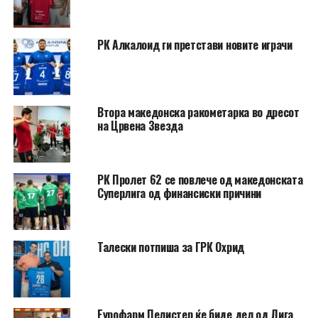
РК Алкалоид ги претстави новите играчи
Втора македонска ракометарка во дресот
на Црвена Звезда
РК Пролет 62 се повлече од македонската
Суперлига од финансиски причини
Талески потпиша за ГРК Охрид
Еурофарм Пелистер ќе биде дел од Лига