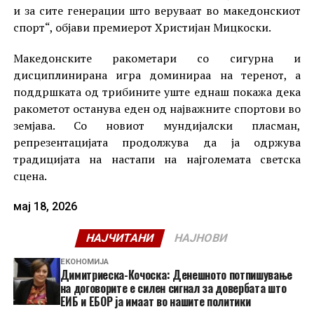
и за сите генерации што веруваат во македонскиот
спорт“, објави премиерот Христијан Мицкоски.
Македонските ракометари со сигурна и
дисциплинирана игра доминираа на теренот, а
поддршката од трибините уште еднаш покажа дека
ракометот останува еден од најважните спортови во
земјава. Со новиот мундијалски пласман,
репрезентацијата продолжува да ја одржува
традицијата на настапи на најголемата светска
сцена.
мај 18, 2026
НАЈЧИТАНИ
НАЈНОВИ
ЕКОНОМИЈА
Димитриеска-Кочоска: Денешното потпишување
на договорите е силен сигнал за довербата што
ЕИБ и ЕБОР ја имаат во нашите политики