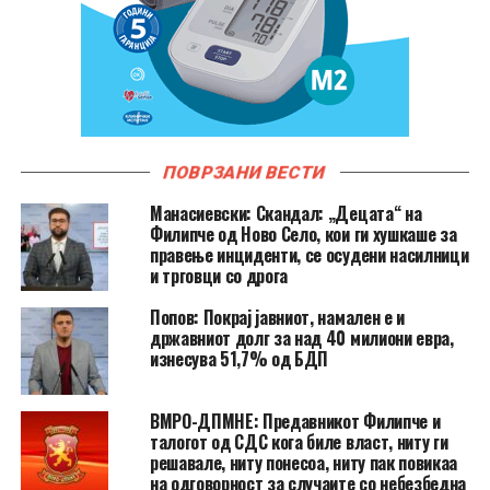
ПОВРЗАНИ ВЕСТИ
Манасиевски: Скандал: „Децата“ на
Филипче од Ново Село, кои ги хушкаше за
правење инциденти, се осудени насилници
и трговци со дрога
Попов: Покрај јавниот, намален е и
државниот долг за над 40 милиони евра,
изнесува 51,7% од БДП
ВМРО-ДПМНЕ: Предавникот Филипче и
талогот од СДС кога биле власт, ниту ги
решавале, ниту понесоа, ниту пак повикаа
на одговорност за случаите со небезбедна