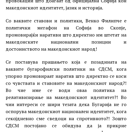
провокации што доаѓаат од официјална Софија кон
македонскиот идентитет, јазик и историја.
Со ваквите ставови и политики, Венко Филипче е
политички мегафон на Софија во Скопје,
промовирајќи наративи што директно им штетат на
македонските национални позиции и
достоинството на македонскиот народ!
Се поставува прашањето која е позадината на
ваквите бугарофилски политики на СДСМ, кога
упорно промовираат наратив што директно се коси
со чувствата и ставовите на македонскиот народ?!
Во чие име се води оваа политика на
релативизирање на македонскиот идентитет?! Во
чии интереси се шири тезата дека Бугарија не го
оспорува македонскиот национален идентитет, кога
секојдневно сме сведоци на спротивното?! Зошто
СДСМ постојано се обидува да ја прикрие