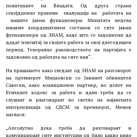
политиките на Владата. Од друга страна
секојдневно правиме евалуација на работата на
нашите јавни функционери. Минатата недела
имавме координативен состанок со сите јавни
функционери од ЗНАМ, каде што се задолжени да
дадат извештај за својата работа за овој двегодишен
период. Генерално раководството на партијата е
задоволно од работата на сите нив“.
На прашањето како гледаат од ЗНАМ на разговорот
на премиерот Мицковски со Јавниот обвинител
Савески, како коалиционен партнер, во делот на
Етичкиот кодекс за работа и дали треба да се
слушаат и рааговараат во светло на најавената
интерпелација од СДСМ за премиерот, Мемов
нагласи:
„Апсолутно дека треба да разговараат и
комуницираат сите институции од било какво ниво