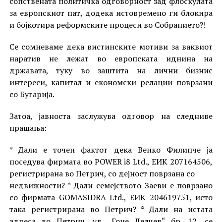
сопствената политичка одговорност зад флоскулата
за европскиот пат, додека истовремено ги блокира
и бојкотира реформските процеси во Собранието?!
Се сомневаме дека вистинските мотиви за ваквиот
наратив не лежат во европската иднина на
државата, туку во заштита на лични бизнис
интереси, капитал и економски релации поврзани
со Бугарија.
Затоа, јавноста заслужува одговор на следниве
прашања:
* Дали е точен фактот дека Венко Филипче ја
поседува фирмата во POWER i8 Ltd., ЕИК 207164506,
регистрирана во Петрич, со дејност поврзана со
недвижности? * Дали семејството Заеви е поврзано
со фирмата GOMASIDRA Ltd., ЕИК 204619751, исто
така регистрирана во Петрич? * Дали на истата
адреса во Петрич, ул. „Гоце Делчев“ бр. 12, се