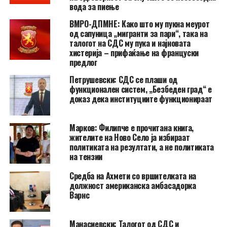
вода за пиење
ВМРО-ДПМНЕ: Како што му пукна меурот
од сапуница „мигранти за пари“, така на
талогот на СДС му пука и најновата
хистерија – прифаќање на француски
предлог
Петрушевски: СДС се плаши од
функционален систем, „Безбеден град“ е
доказ дека институциите функционираат
Марков: Филипче е прочитана книга,
жителите на Ново Село ја избираат
политиката на резултати, а не политиката
на тензии
Средба на Ахмети со вршителката на
должност американска амбасадорка
Варнс
Манасиевски: Талогот од СДС и