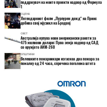
поддржувач на моите проекти надвор од Формула
1
СЦЕНА
Легендарниот филм „Пурпурен дожд“ на Принс
добива свој мјузикл на Бродвеј
СВЕТ
Австралија купува нови американски ракети за
475 милиони долари: Прва земја надвор од САД
со оружјето АИМ-260
ОПШТИНИ
Велешките пожарникари изгаснаа два пожара за
помалку од 24 часа, спречена поголема штета