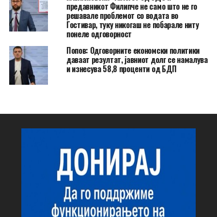
предавникот Филипче не само што не го
решавале проблемот со водата во
Гостивар, туку никогаш не побарале ниту
понеле одговорност
Попов: Одговорните економски политики
даваат резултат, јавниот долг се намалува
и изнесува 58,8 проценти од БДП