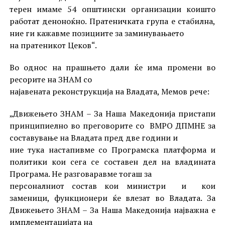
терен имаме 54 општински организации коишто
работат деноноќно. Пратеничката група е стабилна,
ние ги кажавме позициите за заминувањаето
на пратеникот Цеков“.
Во однос на прашњето дали ќе има промени во
ресорите на ЗНАМ со
најавената реконструкција на Владата, Мемов рече:
„Движењето ЗНАМ – За Наша Македонија пристапи
принципиелно во преговорите со ВМРО ДПМНЕ за
составување на Владата пред две години и
ние тука настапивме со Програмска платформа и
политики кои сега се составен дел на владината
Програма. Не разговаравме тогаш за
персоналниот состав кои министри и кои
заменици, функционери ќе влезат во Владата. За
Движењето ЗНАМ – За Наша Македонија најважна е
имплементацијата на