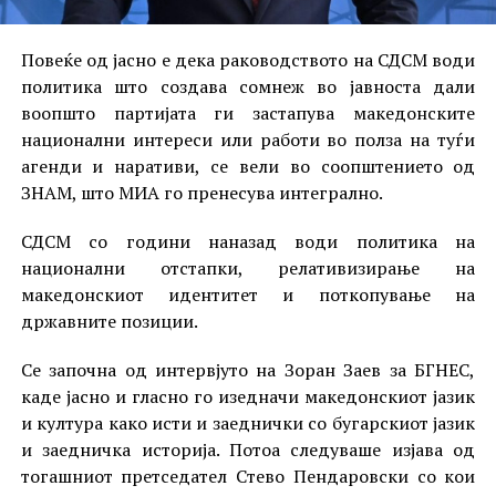
Повеќе од јасно е дека раководството на СДСМ води
политика што создава сомнеж во јавноста дали
воопшто партијата ги застапува македонските
национални интереси или работи во полза на туѓи
агенди и наративи, се вели во соопштението од
ЗНАМ, што МИА го пренесува интегрално.
СДСМ со години наназад води политика на
национални отстапки, релативизирање на
македонскиот идентитет и поткопување на
државните позиции.
Се започна од интервјуто на Зоран Заев за БГНЕС,
каде јасно и гласно го изедначи македонскиот јазик
и култура како исти и заеднички со бугарскиот јазик
и заедничка историја. Потоа следуваше изјава од
тогашниот претседател Стево Пендаровски со кои