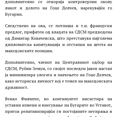
дополнително се отворија контроверзии околу
ликот и делото на Гоце Делчев, нарекувајќи го
Бугарин.
Следствено на ова, се потпиша и т.н. француски
предлог, прифатен од владата на СДСМ предводена
од Димитар Ковачевски, што претставува најголема
дипломатска капитулација и отстапки на штета на
македонските позиции.
Дополнително, членот на Централниот одбор на
СДСМ, Рубин Земун, со својот последен јавен настап
ја минимизира улогата и значењето на Гоце Делчев,
како историска личност кој е темел на македонската
државност.
Венко Филипче, во континуитет инсистира на
уставни измени и внесување на Бугарите во Уставот,
притоа релативизирајќи ги постојаните негирања и