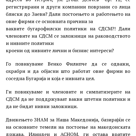
регистрирани и други компании поврзани со лица
блиски до Заеви? Дали постоењето и работењето на
овие фирми се основната причина за
ваквите бугарофилски политики на СДСМ?! Дали
членовите на СДСМ се заложници на раководството
и нивните политики
кроени од нивните лични и бизнис интереси?
Го повикуваме Венко Филипче да се одважи,
охрабри и да објасни што работат овие фирми во
соседна Бугарија и која е нивната цел.
Ги повикуваме и членовите и симпатизерите на
СДСМ да не поддржуваат вакви штетни политики и
да не бидат нивни заложници.
Движењето ЗНАМ за Наша Македонија, базирајќи се
на основните темели на постоење на македонската
држава, Илинден и АСНОМ, ги остава вратите