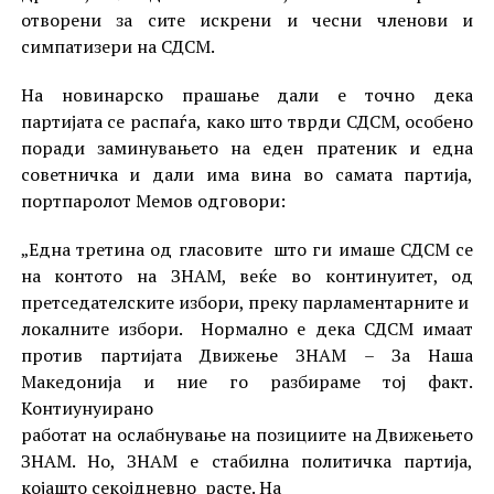
отворени за сите искрени и чесни членови и
симпатизери на СДСМ.
На новинарско прашање дали е точно дека
партијата се распаѓа, како што тврди СДСМ, особено
поради заминувањето на еден пратеник и една
советничка и дали има вина во самата партија,
портпаролот Мемов одговори:
„Една третина од гласовите што ги имаше СДСМ се
на контото на ЗНАМ, веќе во континуитет, од
претседателските избори, преку парламентарните и
локалните избори. Нормално е дека СДСМ имаат
против партијата Движење ЗНАМ – За Наша
Македонија и ние го разбираме тој факт.
Контиунуирано
работат на ослабнување на позициите на Движењето
ЗНАМ. Но, ЗНАМ е стабилна политичка партија,
којашто секојдневно расте. На