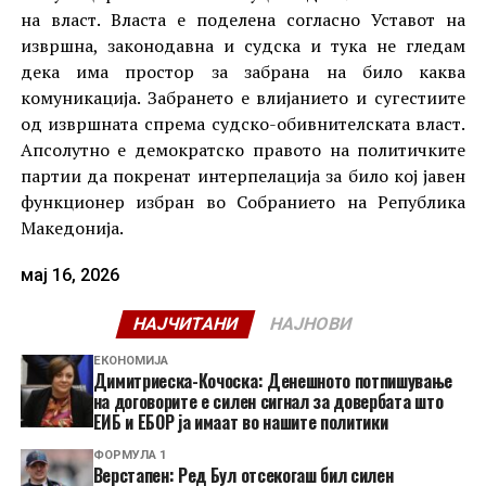
на власт. Власта е поделена согласно Уставот на
извршна, законодавна и судска и тука не гледам
дека има простор за забрана на било каква
комуникација. Забрането е влијанието и сугестиите
од извршната спрема судско-обивнителската власт.
Апсолутно е демократско правото на политичките
партии да покренат интерпелација за било кој јавен
функционер избран во Собранието на Република
Македонија.
мај 16, 2026
НАЈЧИТАНИ
НАЈНОВИ
ЕКОНОМИЈА
Димитриеска-Кочоска: Денешното потпишување
на договорите е силен сигнал за довербата што
ЕИБ и ЕБОР ја имаат во нашите политики
ФОРМУЛА 1
Верстапен: Ред Бул отсекогаш бил силен