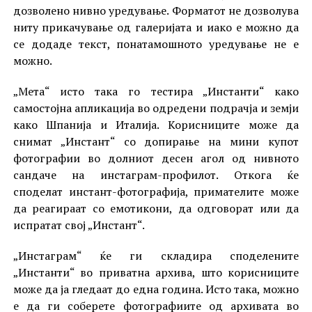
дозволено нивно уредување. Форматот не дозволува
ниту прикачување од галеријата и иако е можно да
се додаде текст, понатамошното уредување не е
можно.
„Мета“ исто така го тестира „Инстанти“ како
самостојна апликација во одредени подрачја и земји
како Шпанија и Италија. Корисниците може да
снимат „Инстант“ со допирање на мини купот
фотографии во долниот десен агол од нивното
сандаче на инстаграм-профилот. Откога ќе
споделат инстант-фотографија, примателите може
да реагираат со емотикони, да одговорат или да
испратат свој „Инстант“.
„Инстаграм“ ќе ги складира споделените
„Инстанти“ во приватна архива, што корисниците
може да ја гледаат до една година. Исто така, можно
е да ги соберете фотографиите од архивата во