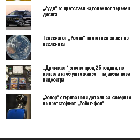
„Ауди“ го претстави најголемиот теренец
досега
Телескопот „Роман“ подготвен за лет во
вселената
„Дримкаст“ згасна пред 25 години, но
конзолата сè уште живее – најавена нова
видеоигра
„Хонор“ открива нови детали за камерите
на претстојниот „Робот-фон“