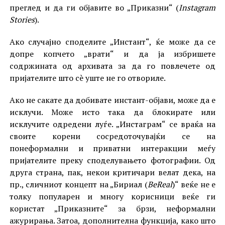
преглед и да ги објавите во „Приказни“ (
Instagram
Stories
).
Ако случајно споделите „Инстант“, ќе може да се
допре копчето „врати“ и да ја избришете
содржината од архивата за да го повлечете од
пријателите што сè уште не го отвориле.
Ако не сакате да добивате инстант-објави, може да е
исклучи. Може исто така да блокирате или
исклучите одредени луѓе. „Инстаграм“ се враќа на
своите корени сосредоточувајќи се на
понеформални и приватни интеракции меѓу
пријателите преку споделувањето фотографии. Од
друга страна, пак, некои критичари велат дека, на
пр., сличниот концепт на „Бириал (
BeReal
)“ веќе не е
толку популарен и многу корисници веќе ги
користат „Приказните“ за брзи, неформални
ажурирања. Затоа, дополнителна функција, како што