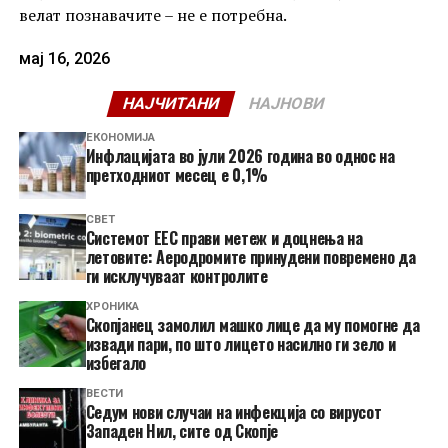
велат познавачите – не е потребна.
мај 16, 2026
НАЈЧИТАНИ
НАЈНОВИ
ЕКОНОМИЈА
Инфлацијата во јули 2026 година во однос на
претходниот месец е 0,1%
СВЕТ
Системот ЕЕС прави метеж и доцнења на
летовите: Аеродромите принудени повремено да
ги исклучуваат контролите
ХРОНИКА
Скопјанец замолил машко лице да му помогне да
извади пари, по што лицето насилно ги зело и
избегало
ВЕСТИ
Седум нови случаи на инфекција со вирусот
Западен Нил, сите од Скопје