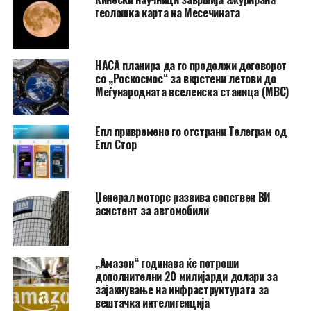
геолошка карта на Месечината
НАСА планира да го продолжи договорот
со „Роскосмос“ за вкрстени летови до
Меѓународната вселенска станица (МВС)
Епл привремено го отстрани Телеграм од
Епл Стор
Џенерал моторс развива сопствен ВИ
асистент за автомобили
„Амазон“ годинава ќе потроши
дополнителни 20 милијарди долари за
зајакнување на инфраструктурата за
вештачка интелигенција