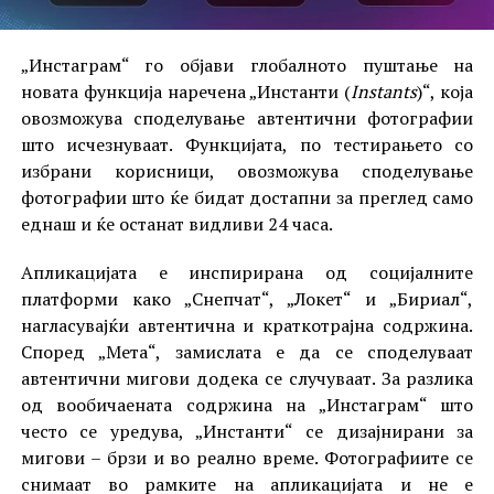
„Инстаграм“ го објави глобалното пуштање на
новата функција наречена „Инстанти (
Instants
)“, која
овозможува споделување автентични фотографии
што исчезнуваат. Функцијата, по тестирањето со
избрани корисници, овозможува споделување
фотографии што ќе бидат достапни за преглед само
еднаш и ќе останат видливи 24 часа.
Апликацијата е инспирирана од социјалните
платформи како „Снепчат“, „Локет“ и „Бириал“,
нагласувајќи автентична и краткотрајна содржина.
Според „Мета“, замислата е да се споделуваат
автентични мигови додека се случуваат. За разлика
од вообичаената содржина на „Инстаграм“ што
често се уредува, „Инстанти“ се дизајнирани за
мигови – брзи и во реално време. Фотографиите се
снимаат во рамките на апликацијата и не е