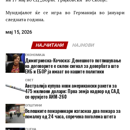
Мундијалот ќе се игра во Германија во јануари
следната година.
мај 15, 2026
НАЈЧИТАНИ
НАЈНОВИ
ЕКОНОМИЈА
Димитриеска-Кочоска: Денешното потпишување
на договорите е силен сигнал за довербата што
ЕИБ и ЕБОР ја имаат во нашите политики
СВЕТ
Австралија купува нови американски ракети за
475 милиони долари: Прва земја надвор од САД
со оружјето АИМ-260
ОПШТИНИ
Велешките пожарникари изгаснаа два пожара за
помалку од 24 часа, спречена поголема штета
СЦЕНА