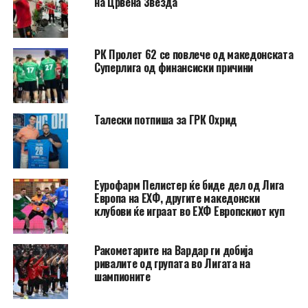
на Црвена Звезда
РК Пролет 62 се повлече од македонската
Суперлига од финансиски причини
Талески потпиша за ГРК Охрид
Еурофарм Пелистер ќе биде дел од Лига
Европа на ЕХФ, другите македонски
клубови ќе играат во ЕХФ Европскиот куп
Ракометарите на Вардар ги добија
ривалите од групата во Лигата на
шампионите