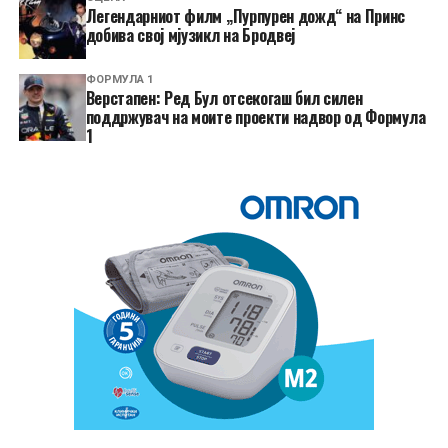
Легендарниот филм „Пурпурен дожд“ на Принс
добива свој мјузикл на Бродвеј
ФОРМУЛА 1
Верстапен: Ред Бул отсекогаш бил силен
поддржувач на моите проекти надвор од Формула
1