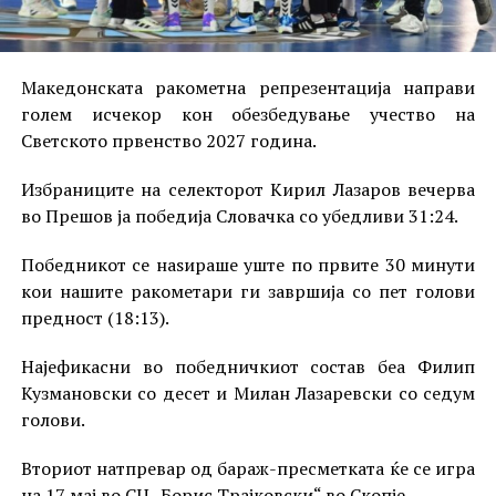
Македонската ракометна репрезентација направи
голем исчекор кон обезбедување учество на
Светското првенство 2027 година.
Избраниците на селекторот Кирил Лазаров вечерва
во Прешов ја победија Словачка со убедливи 31:24.
Победникот се наѕираше уште по првите 30 минути
кои нашите ракометари ги завршија со пет голови
предност (18:13).
Најефикасни во победничкиот состав беа Филип
Кузмановски со десет и Милан Лазаревски со седум
голови.
Вториот натпревар од бараж-пресметката ќе се игра
на 17 мај во СЦ „Борис Трајковски“ во Скопје.