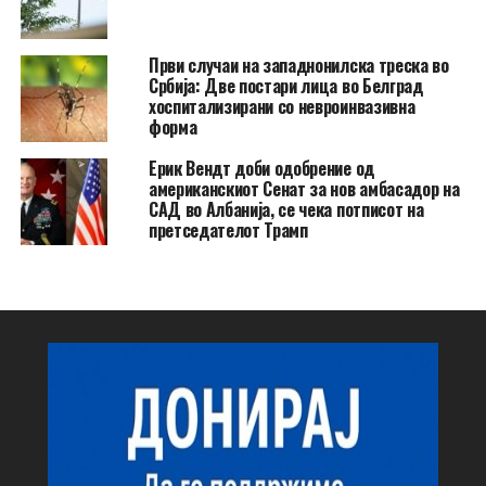
Први случаи на западнонилска треска во
Србија: Две постари лица во Белград
хоспитализирани со невроинвазивна
форма
Ерик Вендт доби одобрение од
американскиот Сенат за нов амбасадор на
САД во Албанија, се чека потписот на
претседателот Трамп