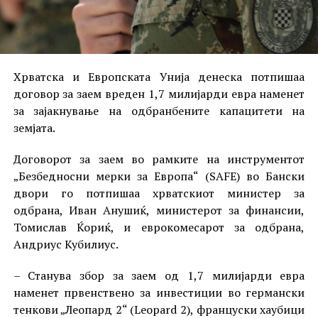
Хрватска и Европската Унија денеска потпишаа
договор за заем вреден 1,7 милијарди евра наменет
за зајакнување на одбранбените капацитети на
земјата.
Договорот за заем во рамките на инструментот
„Безбедносни мерки за Европа“ (SAFE) во Бански
двори го потпишаа хрватскиот министер за
одбрана, Иван Анушиќ, министерот за финансии,
Томислав Ќориќ, и еврокомесарот за одбрана,
Андриус Кубилиус.
– Станува збор за заем од 1,7 милијарди евра
наменет првенствено за инвестиции во германски
тенкови „Леопард 2“ (Leopard 2), француски хаубици