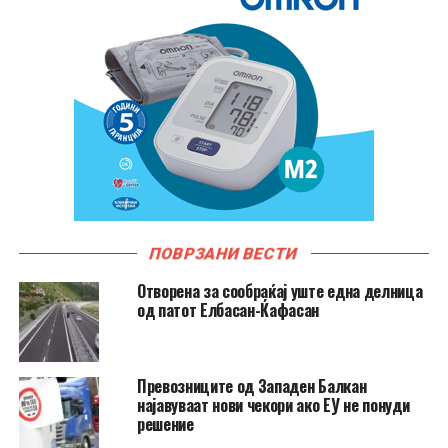
ПОВРЗАНИ ВЕСТИ
Отворена за сообраќај уште една делница
од патот Елбасан-Ќафасан
Превозниците од Западен Балкан
најавуваат нови чекори ако ЕУ не понуди
решение