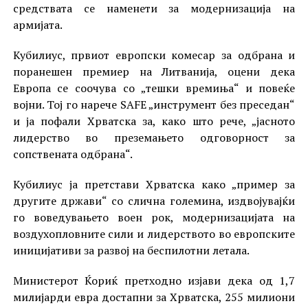
средствата се наменети за модернизација на
армијата.
Кубилиус, првиот европски комесар за одбрана и
поранешен премиер на Литванија, оцени дека
Европа се соочува со „тешки времиња“ и повеќе
војни. Тој го нарече SAFE „инструмент без преседан“
и ја пофали Хрватска за, како што рече, „јасното
лидерство во преземањето одговорност за
сопствената одбрана“.
Кубилиус ја претстави Хрватска како „пример за
другите држави“ со слична големина, издвојувајќи
го воведувањето воен рок, модернизацијата на
воздухопловните сили и лидерството во европските
иницијативи за развој на беспилотни летала.
Министерот Ќориќ претходно изјави дека од 1,7
милијарди евра достапни за Хрватска, 255 милиони