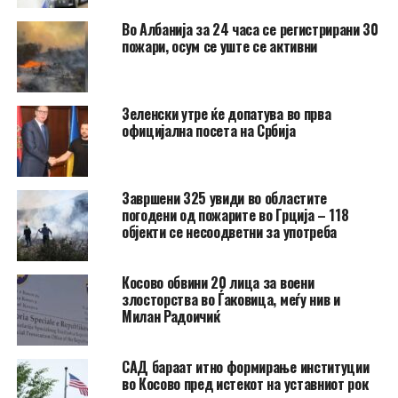
Во Албанија за 24 часа се регистрирани 30
пожари, осум се уште се активни
Зеленски утре ќе допатува во прва
официјална посета на Србија
Завршени 325 увиди во областите
погодени од пожарите во Грција – 118
објекти се несоодветни за употреба
Косово обвини 20 лица за воени
злосторства во Ѓаковица, меѓу нив и
Милан Радоичиќ
САД бараат итно формирање институции
во Косово пред истекот на уставниот рок