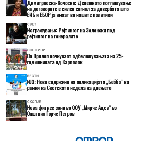
Димитриеска-Кочоска: Денешното потпишување
на договорите е силен сигнал за довербата што
ЕИБ и ЕБОР ја имаат во нашите политики
СВЕТ
Истражување: Рејтингот на Зеленски под
рејтингот на генералите
ОПШТИНИ
Во Прилеп почнуваат одбележувањата на 25-
годишнината од Карпалак
ВЕСТИ
ИЈЗ: Нови содржини на апликацијата „Беббо“ во
рамки на Светската недела на доењето
СКОПЈЕ
Нова фитнес зона во ООУ „Мирче Ацев“ во
Општина Ѓорче Петров