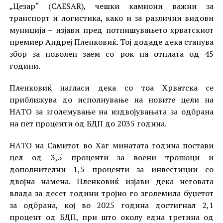
„Цезар“ (CAESAR), чешки камиони важни за
транспорт и логистика, како и за различни видови
муниција – изјави пред потпишувањето хрватскиот
премиер Андреј Пленковиќ. Тој додаде дека станува
збор за поволен заем со рок на отплата од 45
години.
Пленковиќ нагласи дека со тоа Хрватска се
приближува до исполнување на новите цели на
НАТО за зголемување на издвојувањата за одбрана
на пет проценти од БДП до 2035 година.
НАТО на Самитот во Хаг минатата година постави
цел од 3,5 проценти за воени трошоци и
дополнителни 1,5 проценти за инвестиции со
двојна намена. Пленковиќ изјави дека неговата
влада за десет години тројно го зголемила буџетот
за одбрана, кој во 2025 година достигнал 2,1
процент од БДП, при што околу една третина од