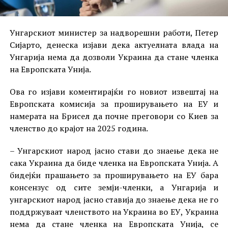
Унгарскиот министер за надворешни работи, Петер
Сијарто, денеска изјави дека актуелната влада на
Унгарија нема да дозволи Украина да стане членка
на Европската Унија.
Ова го изјави коментирајќи го новиот извештај на
Европската комисија за проширувањето на ЕУ и
намерата на Брисел да почне преговори со Киев за
членство до крајот на 2025 година.
– Унгарскиот народ јасно стави до знаење дека не
сака Украина да биде членка на Европската Унија. А
бидејќи прашањето за проширувањето на ЕУ бара
консензус од сите земји-членки, а Унгарија и
унгарскиот народ јасно ставија до знаење дека не го
поддржуваат членството на Украина во ЕУ, Украина
нема да стане членка на Европската Унија, се