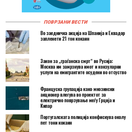
ПОВРЗАНИ ВЕСТИ
Во заедничка акција на Шпанија и Еквадор
запленети 21 тон кокаин
Закон за „граѓанска смрт“ во Русија:
Москва им замрзнува имот и конзуларни
услуги на емигрантите осудени во отсуство
Француска групација како мнозински
акционер влегува во проектот за
електрично поврзување меѓу Грција и
Кипар
Португалската полиција конфискува околу
пет тони кокаин