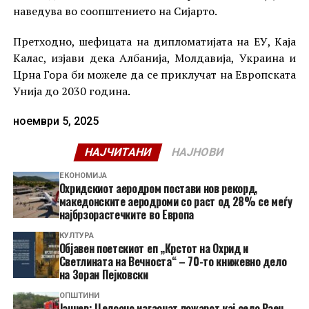
наведува во соопштението на Сијарто.
Претходно, шефицата на дипломатијата на ЕУ, Каја
Калас, изјави дека Албанија, Молдавија, Украина и
Црна Гора би можеле да се приклучат на Европската
Унија до 2030 година.
ноември 5, 2025
НАЈЧИТАНИ
НАЈНОВИ
ЕКОНОМИЈА
Охридскиот аеродром постави нов рекорд,
македонските аеродроми со раст од 28% се меѓу
најбрзорастечките во Европа
КУЛТУРА
Објавен поетскиот еп „Крстот на Охрид и
Светлината на Вечноста“ – 70-то книжевно дело
на Зоран Пејковски
ОПШТИНИ
Јанчев: Целосно изгаснат пожарот кај село Раец