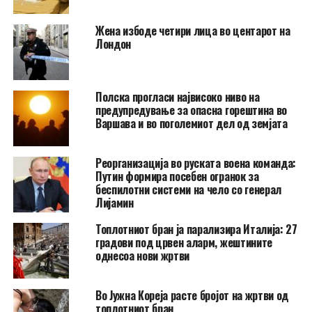
Жена избоде четири лица во центарот на
Лондон
Полска прогласи највисоко ниво на
предупредување за опасна горештина во
Варшава и во поголемиот дел од земјата
Реорганизација во руската воена команда:
Путин формира посебен огранок за
беспилотни системи на чело со генерал
Лијамин
Топлотниот бран ја парализира Италија: 27
градови под црвен аларм, жештините
однесоа нови жртви
Во Јужна Кореја расте бројот на жртви од
топлотниот бран