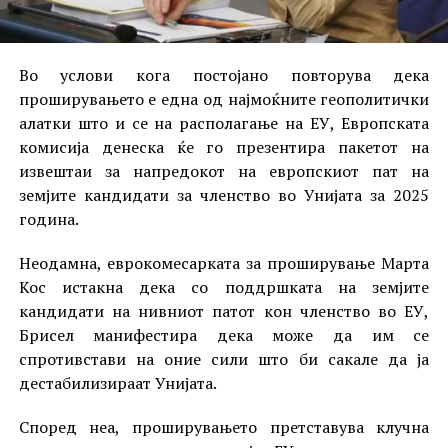
Во услови кога постојано повторува дека
проширувањето е една од најмоќните геополитички
алатки што и се на располагање на ЕУ, Европската
комисија денеска ќе го презентира пакетот на
извештаи за напредокот на европскиот пат на
земјите кандидати за членство во Унијата за 2025
година.
Неодамна, еврокомесарката за проширување Марта
Кос истакна дека со поддршката на земјите
кандидати на нивниот патот кон членство во ЕУ,
Брисел манифестира дека може да им се
спротивстави на оние сили што би сакале да ја
дестабилизираат Унијата.
Според неа, проширувањето претставува клучна