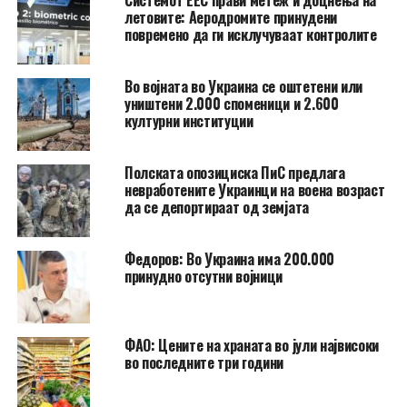
летовите: Аеродромите принудени
повремено да ги исклучуваат контролите
Во војната во Украина се оштетени или
уништени 2.000 споменици и 2.600
културни институции
Полската опозициска ПиС предлага
невработените Украинци на воена возраст
да се депортираат од земјата
Федоров: Во Украина има 200.000
принудно отсутни војници
ФАО: Цените на храната во јули највисоки
во последните три години