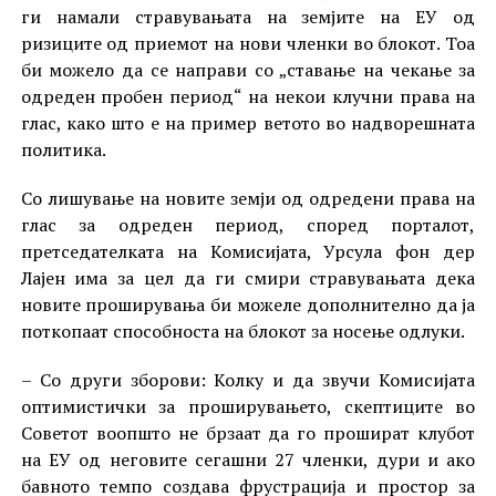
ги намали стравувањата на земјите на ЕУ од
ризиците од приемот на нови членки во блокот. Тоа
би можело да се направи со „ставање на чекање за
одреден пробен период“ на некои клучни права на
глас, како што е на пример ветото во надворешната
политика.
Со лишување на новите земји од одредени права на
глас за одреден период, според порталот,
претседателката на Комисијата, Урсула фон дер
Лајен има за цел да ги смири стравувањата дека
новите проширувања би можеле дополнително да ја
поткопаат способноста на блокот за носење одлуки.
– Со други зборови: Колку и да звучи Комисијата
оптимистички за проширувањето, скептиците во
Советот воопшто не брзаат да го прошират клубот
на ЕУ од неговите сегашни 27 членки, дури и ако
бавното темпо создава фрустрација и простор за