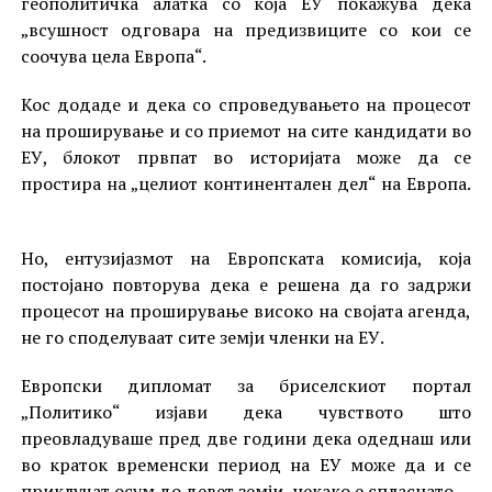
геополитичка алатка со која ЕУ покажува дека
„всушност одговара на предизвиците со кои се
соочува цела Европа“.
Кос додаде и дека со спроведувањето на процесот
на проширување и со приемот на сите кандидати во
ЕУ, блокот првпат во историјата може да се
простира на „целиот континентален дел“ на Европа.
Но, ентузијазмот на Европската комисија, која
постојано повторува дека е решена да го задржи
процесот на проширување високо на својата агенда,
не го споделуваат сите земји членки на ЕУ.
Европски дипломат за бриселскиот портал
„Политико“ изјави дека чувството што
преовладуваше пред две години дека одеднаш или
во краток временски период на ЕУ може да и се
приклучат осум до девет земји, некако е спласнато.