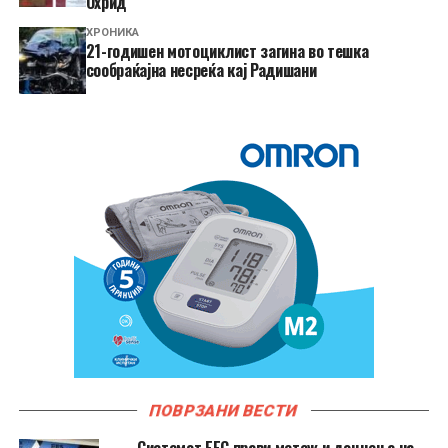
Охрид
ХРОНИКА
21-годишен мотоциклист загина во тешка
сообраќајна несреќа кај Радишани
ПОВРЗАНИ ВЕСТИ
Системот ЕЕС прави метеж и доцнења на