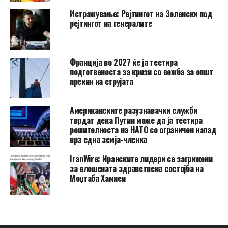
Истражување: Рејтингот на Зеленски под
рејтингот на генералите
Франција во 2027 ќе ја тестира
подготвеноста за кризи со вежба за општ
прекин на струјата
Американските разузнавачки служби
тврдат дека Путин може да ја тестира
решителноста на НАТО со ограничен напад
врз една земја-членка
IranWire: Иранските лидери се загрижени
за влошената здравствена состојба на
Моџтаба Хамнеи