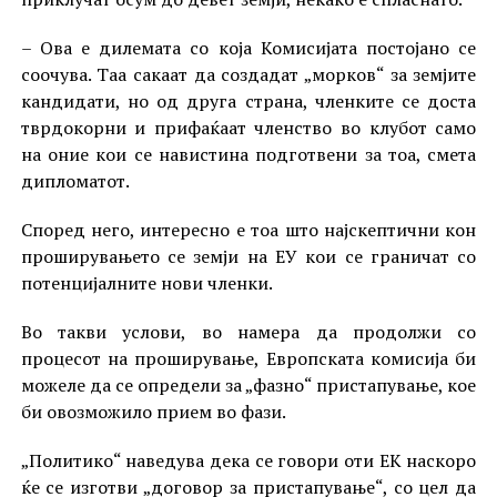
– Ова е дилемата со која Комисијата постојано се
соочува. Таа сакаат да создадат „морков“ за земјите
кандидати, но од друга страна, членките се доста
тврдокорни и прифаќаат членство во клубот само
на оние кои се навистина подготвени за тоа, смета
дипломатот.
Според него, интересно е тоа што најскептични кон
проширувањето се земји на ЕУ кои се граничат со
потенцијалните нови членки.
Во такви услови, во намера да продолжи со
процесот на проширување, Европската комисија би
можеле да се определи за „фазно“ пристапување, кое
би овозможило прием во фази.
„Политико“ наведува дека се говори оти ЕК наскоро
ќе се изготви „договор за пристапување“, со цел да