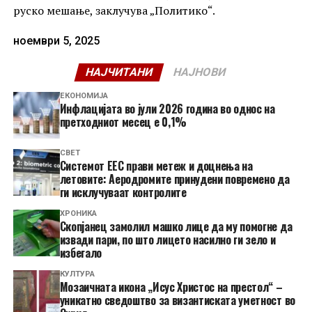
руско мешање, заклучува „Политико“.
ноември 5, 2025
НАЈЧИТАНИ
НАЈНОВИ
ЕКОНОМИЈА
Инфлацијата во јули 2026 година во однос на
претходниот месец е 0,1%
СВЕТ
Системот ЕЕС прави метеж и доцнења на
летовите: Аеродромите принудени повремено да
ги исклучуваат контролите
ХРОНИКА
Скопјанец замолил машко лице да му помогне да
извади пари, по што лицето насилно ги зело и
избегало
КУЛТУРА
Мозаичната икона „Исус Христос на престол“ –
уникатно сведоштво за византиската уметност во