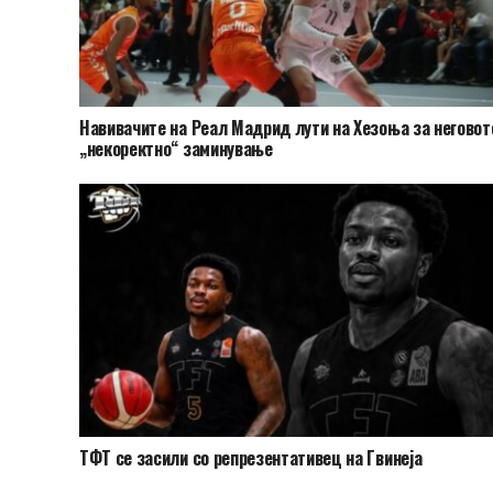
Навивачите на Реал Мадрид лути на Хезоња за неговот
„некоректно“ заминување
ТФТ се засили со репрезентативец на Гвинеја