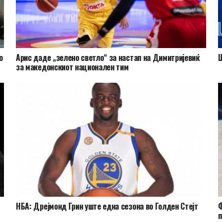
о
Арис даде „зелено светло“ за настап на Димитријевиќ
Ш
за македонскиот национален тим
НБА: Дрејмонд Грин уште една сезона во Голден Стејт
Ф