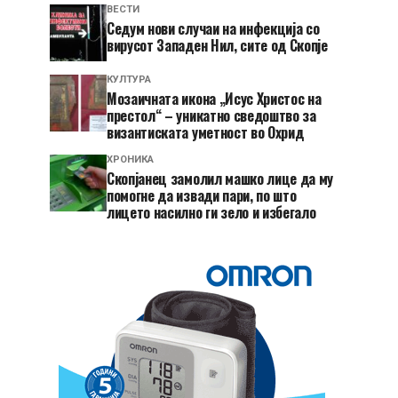
ВЕСТИ
Седум нови случаи на инфекција со
вирусот Западен Нил, сите од Скопје
КУЛТУРА
Мозаичната икона „Исус Христос на
престол“ – уникатно сведоштво за
византиската уметност во Охрид
ХРОНИКА
Скопјанец замолил машко лице да му
помогне да извади пари, по што
лицето насилно ги зело и избегало