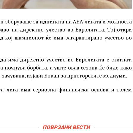
ан зборуваше за иднината на АБА лигата и можноста
аво на директно учество во Евролигата. Тој откри
ед кој шампионот ќе има загарантирано учество во
а има директно учество во Евролигата е стигнат.
а почнува борбата, а уште оваа сезона ќе биде како
де зачувана, изјави Бокан за црногорските медиуми.
та лига има сериозна финансиска основа и голем
ПОВРЗАНИ ВЕСТИ