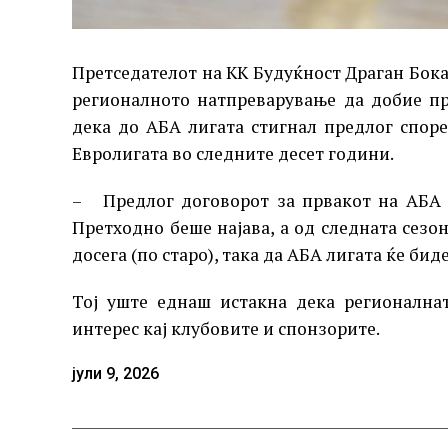
Претседателот на КК Будуќност Драган Бок
регионалното натпреварување да добие пр
дека до АБА лигата стигнал предлог спор
Евролигата во следните десет години.
– Предлог договорот за првакот на АБА д
Претходно беше најава, а од следната сезон
досега (по старо), така да АБА лигата ќе би
Тој уште еднаш истакна дека регионална
интерес кај клубовите и спонзорите.
јули 9, 2026