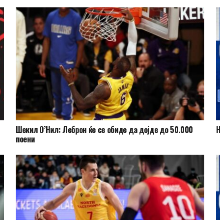
Шекил О’Нил: Леброн ќе се обиде да дојде до 50.000
Н
поени