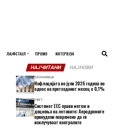
ЛАЈФСТАЈЛ
ПРОМО
ИНТЕРВЈУА
НАЈЧИТАНИ
НАЈНОВИ
ЕКОНОМИЈА
Инфлацијата во јули 2026 година во
однос на претходниот месец е 0,1%
СВЕТ
Системот ЕЕС прави метеж и
доцнења на летовите: Аеродромите
принудени повремено да ги
исклучуваат контролите