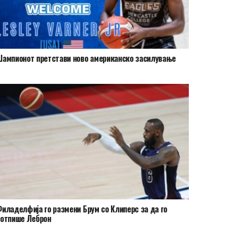
ампионот претстави ново американско засилување
иладелфија го размени Брум со Клиперс за да го
потпише Леброн