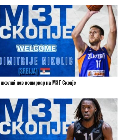
иколиќ нов кошаркар на МЗТ Скопје