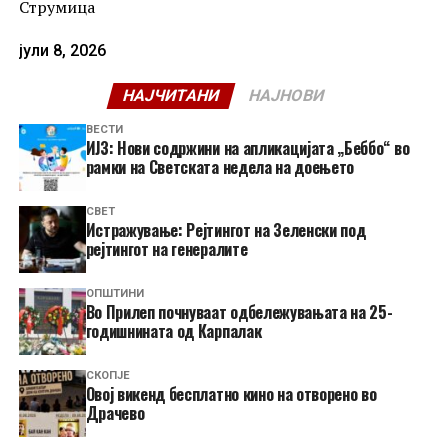
Струмица
јули 8, 2026
НАЈЧИТАНИ
НАЈНОВИ
ВЕСТИ
ИЈЗ: Нови содржини на апликацијата „Беббо“ во
рамки на Светската недела на доењето
СВЕТ
Истражување: Рејтингот на Зеленски под
рејтингот на генералите
ОПШТИНИ
Во Прилеп почнуваат одбележувањата на 25-
годишнината од Карпалак
СКОПЈЕ
​Овој викенд бесплатно кино на отворено во
Драчево