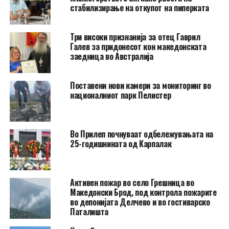
стабилизирање на откупот на пиперката
Три високи признанија за отец Гаврил
Галев за придонесот кон македонската
заедница во Австралија
Поставени нови камери за мониторинг во
националниот парк Пелистер
Во Прилеп почнуваат одбележувањата на
25-годишнината од Карпалак
Активен пожар во село Грешница во
Македонски Брод, под контрола пожарите
во депонијата Делчево и во гостиварско
Паталишта