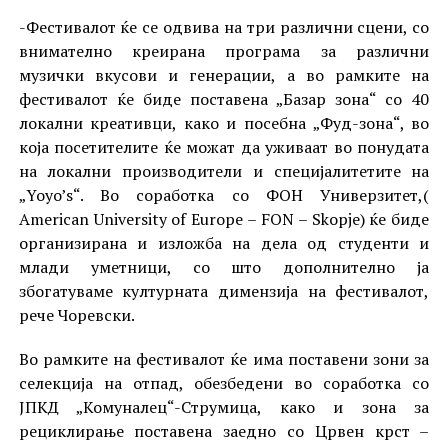
-Фестивалот ќе се одвива на три различни сцени, со
внимателно креирана програма за различни
музички вкусови и генерации, а во рамките на
фестивалот ќе биде поставена „Базар зона“ со 40
локални креативци, како и посебна „Фуд-зона“, во
која посетителите ќе можат да уживаат во понудата
на локални производители и специјалитетите на
„Yoyo’s“. Во соработка со ФОН Универзитет,(
American University of Europe – FON – Skopje) ќе биде
организирана и изложба на дела од студенти и
млади уметници, со што дополнително ја
збогатуваме културната димензија на фестивалот,
рече Чоревски.
Во рамките на фестивалот ќе има поставени зони за
селекција на отпад, обезбедени во соработка со
ЈПКД „Комуналец“-Струмица, како и зона за
рециклирање поставена заедно со Црвен крст –