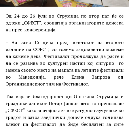
Од 24 до 26 јули во Струмица по втор пат ќе се
одржи „СФЕСТ“, соопштија организаторите денеска
на прес-конференција.
– На само 15 дена пред почетокот на второто
издание на СФЕСТ, со големо задоволство можеме
да кажеме дека Фестивалот продолжува да расте и
да се развива во културен настан кој сигурно го
зазема своето место на мапата на летните фестивали
во Македонија, рече Елена Запрова од
Организацискиот тим на Фестивалот.
Таа изрази благодарност до Општина Струмица и
граадоначалникот Петар Јанков што го препознале
„СФЕСТ“ како значајно летно културно случување во
градот и затоа заеднички донеле одлука годинава
влезот на фестивалот да биде бесплатен за сите