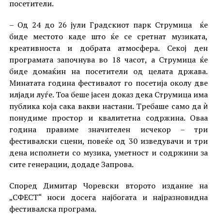
посетители.
– Од 24 до 26 јули Градскиот парк Струмица ќе
биде местото каде што ќе се сретнат музиката,
креативноста и добрата атмосфера. Секој ден
програмата започнува во 18 часот, а Струмица ќе
биде домаќин на посетители од целата држава.
Минатата година фестивалот го посетија околу две
илјади луѓе. Тоа беше јасен доказ дека Струмица има
публика која сака вакви настани. Требаше само да ѝ
понудиме простор и квалитетна содржина. Оваа
година правиме значителен исчекор – три
фестивалски сцени, повеќе од 30 изведувачи и три
дена исполнети со музика, уметност и содржини за
сите генерации, додаде Запрова.
Според Димитар Чоревски второто издание на
„СФЕСТ“ носи досега најбогата и најразновидна
фестивалска програма.