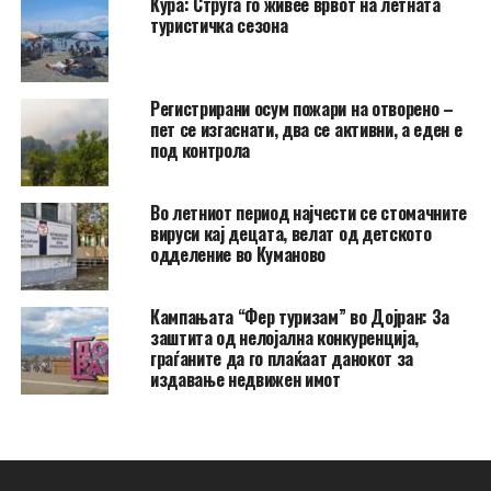
Ќура: Струга го живее врвот на летната
туристичка сезона
Регистрирани осум пожари на отворено –
пет се изгаснати, два се активни, а еден е
под контрола
Во летниот период најчести се стомачните
вируси кај децата, велат од детското
одделение во Куманово
Кампањата “Фер туризам” во Дојран: За
заштита од нелојална конкуренција,
граѓаните да го плаќаат данокот за
издавање недвижен имот