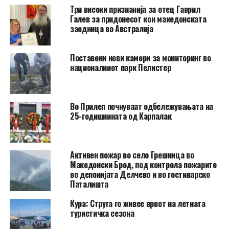
Три високи признанија за отец Гаврил
Галев за придонесот кон македонската
заедница во Австралија
Поставени нови камери за мониторинг во
националниот парк Пелистер
Во Прилеп почнуваат одбележувањата на
25-годишнината од Карпалак
Активен пожар во село Грешница во
Македонски Брод, под контрола пожарите
во депонијата Делчево и во гостиварско
Паталишта
Ќура: Струга го живее врвот на летната
туристичка сезона