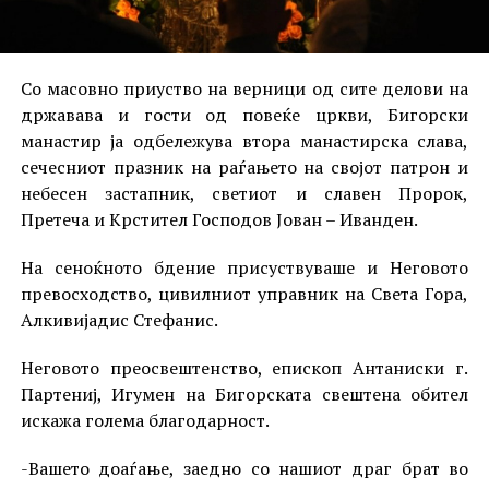
Со масовно приуство на верници од сите делови на
државава и гости од повеќе цркви, Бигорски
манастир ја одбележува втора манастирска слава,
сечесниот празник на раѓањето на својот патрон и
небесен застапник, светиот и славен Пророк,
Претеча и Крстител Господов Јован – Иванден.
На сеноќното бдение присуствуваше и Неговото
превосходство, цивилниот управник на Света Гора,
Алкивијадис Стефанис.
Неговото преосвештенство, епископ Антаниски г.
Партениј, Игумен на Бигорската свештена обител
искажа голема благодарност.
-Вашето доаѓање, заедно со нашиот драг брат во