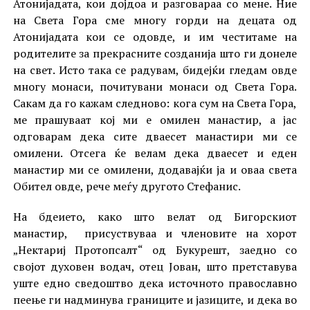
Атонијадата, кои дојдоа и разговараа со мене. Ние
на Света Гора сме многу горди на децата од
Атонијадата кои се одовде, и им честитаме на
родителите за прекрасните созданија што ги донеле
на свет. Исто така се радувам, бидејќи гледам овде
многу монаси, почитувани монаси од Света Гора.
Сакам да го кажам следново: кога сум на Света Гора,
ме прашуваат кој ми е омилен манастир, а јас
одговарам дека сите дваесет манастири ми се
омилени. Отсега ќе велам дека дваесет и еден
манастир ми се омилени, додавајќи ја и оваа света
Обител овде, рече меѓу другото Стефанис.
На бдеието, како што велат од Бигорскиот
манастир, присуствуваа и членовите на хорот
„Нектариј Протопсалт“ од Букурешт, заедно со
својот духовен водач, отец Јован, што претставува
уште едно сведоштво дека источното православно
пеење ги надминува границите и јазиците, и дека во