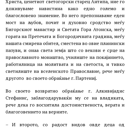
Христа, ценетиот светогорски старец Антипа, ние го
доживуваме навистина како едно големо и
благословено знамение. Во него препознаваме еден
мост на љубов, почит и духовно сродство меѓу
Бигорскиот манастир и Светата Гора Атонска, меѓу
гората на Претечата и Богородичната градина, меѓу
нашата смирена обител, сместена во овие планински
пазуви, и онаа света земја што со векови е срце на
православното монаштво, училиште на покајанието,
работилница на молитвата и на светоста, и тивко
светилиште на вселенското Православие, рече меѓу
другото во своето обраќање г. Партениј.
Во своето возвратно обраќање г. Алкивијадис
Стефанис, заблагодарувакќи му се на владиката,
рече дека го восхитила достоинственоста, верата и
благоговението на верните.
– И второто, со радост видов овде деца од