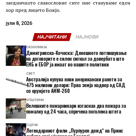
заедничкото славословие сите ние стануваме еден
хор пред лицето Божјо.
јули 8, 2026
НАЈЧИТАНИ
НАЈНОВИ
ЕКОНОМИЈА
Димитриеска-Кочоска: Денешното потпишување
на договорите е силен сигнал за довербата што
ЕИБ и ЕБОР ја имаат во нашите политики
СВЕТ
Австралија купува нови американски ракети за
475 милиони долари: Прва земја надвор од САД
со оружјето АИМ-260
ОПШТИНИ
Велешките пожарникари изгаснаа два пожара за
помалку од 24 часа, спречена поголема штета
СЦЕНА
Легендарниот филм „Пурпурен дожд“ на Принс