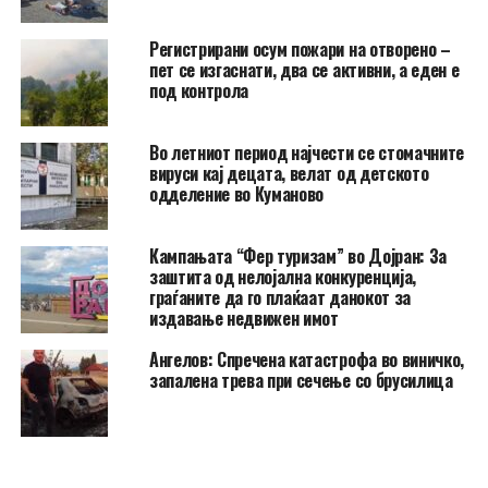
Регистрирани осум пожари на отворено –
пет се изгаснати, два се активни, а еден е
под контрола
Во летниот период најчести се стомачните
вируси кај децата, велат од детското
одделение во Куманово
Кампањата “Фер туризам” во Дојран: За
заштита од нелојална конкуренција,
граѓаните да го плаќаат данокот за
издавање недвижен имот
Ангелов: Спречена катастрофа во виничко,
запалена трева при сечење со брусилица