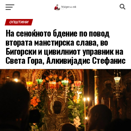
ОПШТИНИ
На сеноќното бдение по повод
втората манстирска слава, во
Бигорски и цивилниот управник на
Света Гора, Алкивијадис Стефанис