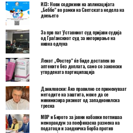
ИЈЗ: Нови содржини на апликацијата
„Беббо“ во рамки на Светската недела на
доењето
За прв пат Уставниот суд пријави судија
од Граѓанскиот суд за ингорирање на
нивна одлука
Лекот „Фостер“ ќе биде достапен во
аптеките без доплата, само со законски
утврдената партиципација
Даниловски: Ако правилно се применуваат
методите на заштита, може да се
минимизира ризикот од западнонилска
треска
МВР и Бирото за јавни набавки потпишаа
меморандум за поефикасна размена на
податоци и заедничка борба против