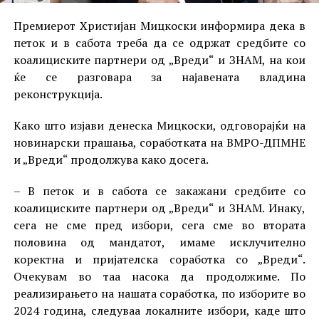
Премиерот Христијан Мицкоски информира дека в
петок и в сабота треба да се одржат средбите со
коалициските партнери од „Вреди“ и ЗНАМ, на кои
ќе се разговара за најавената владина
реконструкција.
Како што изјави денеска Мицкоски, одговорајќи на
новинарски прашања, соработката на ВМРО-ДПМНЕ
и „Вреди“ продолжува како досега.
– В петок и в сабота се закажани средбите со
коалициските партнери од „Вреди“ и ЗНАМ. Инаку,
сега не сме пред избори, сега сме во втората
половина од мандатот, имаме исклучително
коректна и пријателска соработка со „Вреди“.
Очекувам во таа насока да продолжиме. По
реализирањето на нашата соработка, по изборите во
2024 година, следуваа локалните избори, каде што