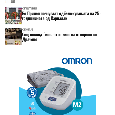
ОПШТИНИ
Во Прилеп почнуваат одбележувањата на 25-
годишнината од Карпалак
СКОПЈЕ
​Овој викенд бесплатно кино на отворено во
Драчево