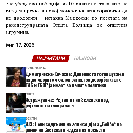
тие убедливо победија во 10 општини, така што не
гледам пречка во овој момент нашата соработка да
не продолжи – истакна Мицкоски по посетата на
реконструираната Општа Болница во општина
Струмица.
јуни 17, 2026
НАЈЧИТАНИ
НАЈНОВИ
ЕКОНОМИЈА
Димитриеска-Кочоска: Денешното потпишување
на договорите е силен сигнал за довербата што
ЕИБ и ЕБОР ја имаат во нашите политики
СВЕТ
Истражување: Рејтингот на Зеленски под
рејтингот на генералите
ВЕСТИ
ИЈЗ: Нови содржини на апликацијата „Беббо“ во
рамки на Светската недела на доењето