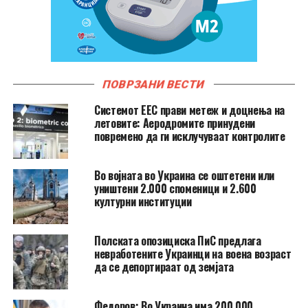
ПОВРЗАНИ ВЕСТИ
Системот ЕЕС прави метеж и доцнења на
летовите: Аеродромите принудени
повремено да ги исклучуваат контролите
Во војната во Украина се оштетени или
уништени 2.000 споменици и 2.600
културни институции
Полската опозициска ПиС предлага
невработените Украинци на воена возраст
да се депортираат од земјата
Федоров: Во Украина има 200.000