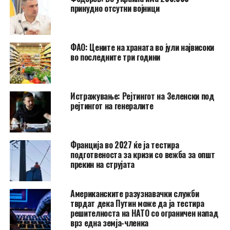
принудно отсутни војници
ФАО: Цените на храната во јули највисоки
во последните три години
Истражување: Рејтингот на Зеленски под
рејтингот на генералите
Франција во 2027 ќе ја тестира
подготвеноста за кризи со вежба за општ
прекин на струјата
Американските разузнавачки служби
тврдат дека Путин може да ја тестира
решителноста на НАТО со ограничен напад
врз една земја-членка