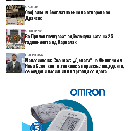
СКОПЈЕ
​Овој викенд бесплатно кино на отворено во
Драчево
ОПШТИНИ
Во Прилеп почнуваат одбележувањата на 25-
годишнината од Карпалак
ПОЛИТИКА
Манасиевски: Скандал: „Децата“ на Филипче од
Ново Село, кои ги хушкаше за правење инциденти,
се осудени насилници и трговци со дрога