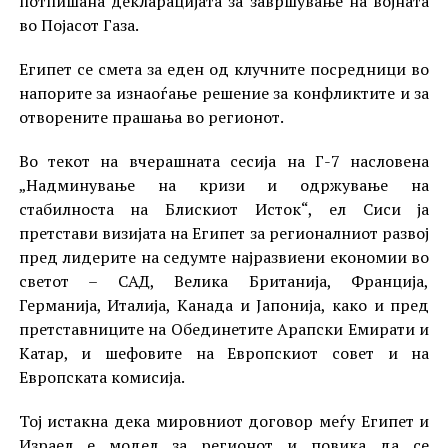
потпишана декларацијата за завршување на војната
во Појасот Газа.
Египет се смета за еден од клучните посредници во
напорите за изнаоѓање решение за конфликтите и за
отворените прашања во регионот.
Во текот на вчерашната сесија на Г-7 насловена
„Надминување на кризи и одржување на
стабилноста на Блискиот Исток“, ел Сиси ја
претстави визијата на Египет за регионалниот развој
пред лидерите на седумте најразвиени економии во
светот – САД, Велика Британија, Франција,
Германија, Италија, Канада и Јапонија, како и пред
претставниците на Обединетите Арапски Емирати и
Катар, и шефовите на Европскиот совет и на
Европската комисија.
Тој истакна дека мировниот договор меѓу Египет и
Израел е модел за регионот и повика да се