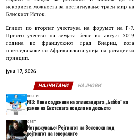
искористи можноста за постигнување траен мир на
Блискиот Исток.
Египет по вторпат учествува на форумот на Г-7.
Првото учество на земјата беше во август 2019
година во францускиот град Биариц, кога
претседаваше со Африканската унија на ротациски
принцип.
јуни 17, 2026
НАЈЧИТАНИ
НАЈНОВИ
ВЕСТИ
ИЈЗ: Нови содржини на апликацијата „Беббо“ во
рамки на Светската недела на доењето
СВЕТ
Истражување: Рејтингот на Зеленски под
рејтингот на генералите