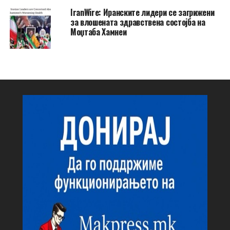
IranWire: Иранските лидери се загрижени
за влошената здравствена состојба на
Моџтаба Хамнеи