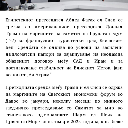
Египетскиот претседател Абдел Фатах ел Сиси се
сретна со американскиот претседател Доналд
Трамп на маргините на самитот на Групата седум
(Г-7) во францускиот туристички град Евијан-ле-
Бен. Средбата се одвива во услови на засилени
дипломатски напори за зајакнување на неодамна
објавениот договор меѓу САД и Иран и за
постигнување стабилност на Блискиот Исток, јави
весникот „Ал Ахрам“.
Претходната средба меѓу Трамп и ел Сиси се одржа
на маргините на Светскиот економски форум во
Давос во јануари, неколку месеци по нивното
заедничко претседавање со Самитот за мир во
египетското одморалиште Шарм ел Шеик на
Црвеното Море во октомври 2025 година, кога беше